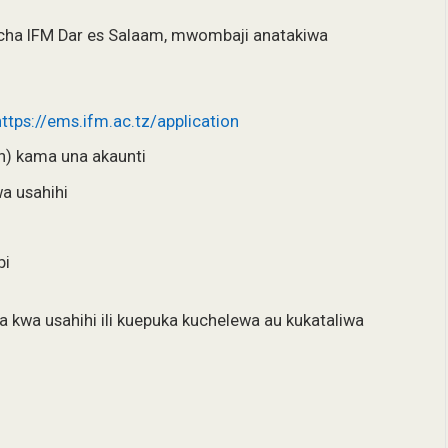
o cha IFM Dar es Salaam, mwombaji anatakiwa
https://ems.ifm.ac.tz/application
in) kama una akaunti
wa usahihi
bi
a kwa usahihi ili kuepuka kuchelewa au kukataliwa