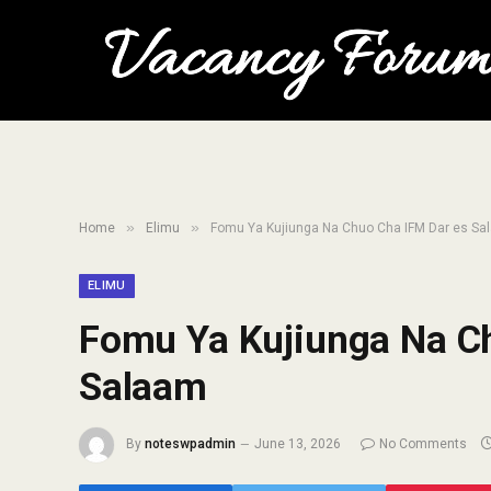
»
»
Home
Elimu
Fomu Ya Kujiunga Na Chuo Cha IFM Dar es Sa
ELIMU
Fomu Ya Kujiunga Na C
Salaam
By
noteswpadmin
June 13, 2026
No Comments