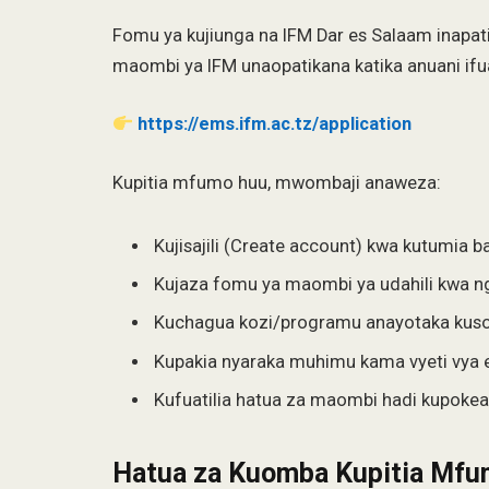
Fomu ya kujiunga na IFM Dar es Salaam inapa
maombi ya IFM unaopatikana katika anuani ifu
https://ems.ifm.ac.tz/application
Kupitia mfumo huu, mwombaji anaweza:
Kujisajili (Create account) kwa kutumia 
Kujaza fomu ya maombi ya udahili kwa ng
Kuchagua kozi/programu anayotaka ku
Kupakia nyaraka muhimu kama vyeti vya el
Kufuatilia hatua za maombi hadi kupokea 
Hatua za Kuomba Kupitia Mfu