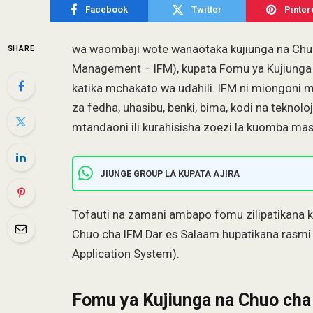
Facebook
Twitter
Pinter
wa waombaji wote wanaotaka kujiunga na Chuo
SHARE
Management – IFM), kupata Fomu ya Kujiunga 
katika mchakato wa udahili. IFM ni miongoni 
za fedha, uhasibu, benki, bima, kodi na tekno
mtandaoni ili kurahisisha zoezi la kuomba m
JIUNGE GROUP LA KUPATA AJIRA
Tofauti na zamani ambapo fomu zilipatikana kw
Chuo cha IFM Dar es Salaam hupatikana rasmi
Application System).
Fomu ya Kujiunga na Chuo cha