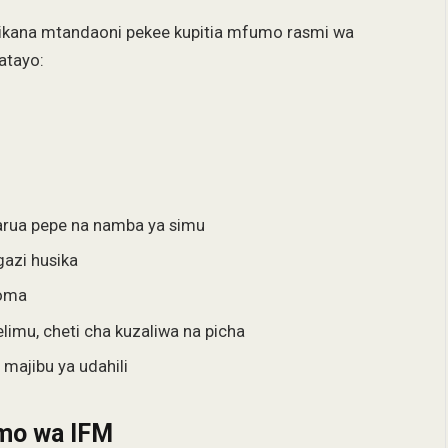
tikana mtandaoni pekee kupitia mfumo rasmi wa
atayo:
barua pepe na namba ya simu
azi husika
soma
imu, cheti cha kuzaliwa na picha
majibu ya udahili
mo wa IFM