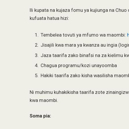
Ili kupata na kujaza fomu ya kujiunga na Chu
kufuata hatua hizi:
Tembelea tovuti ya mfumo wa maombi:
Jisajili kwa mara ya kwanza au ingia (log
Jaza taarifa zako binafsi na za kielimu k
Chagua programu/kozi unayoomba
Hakiki taarifa zako kisha wasilisha maom
Ni muhimu kuhakikisha taarifa zote zinaingizw
kwa maombi.
Soma pia: