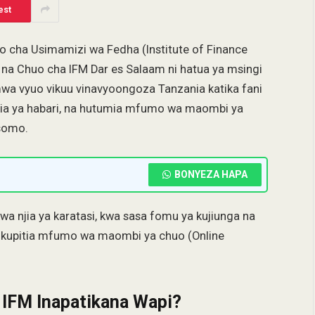
est
 cha Usimamizi wa Fedha (Institute of Finance
na Chuo cha IFM Dar es Salaam ni hatua ya msingi
mwa vyuo vikuu vinavyoongoza Tanzania katika fani
lojia ya habari, na hutumia mfumo wa maombi ya
asomo.
BONYEZA HAPA
a njia ya karatasi, kwa sasa fomu ya kujiunga na
 kupitia mfumo wa maombi ya chuo (Online
 IFM Inapatikana Wapi?