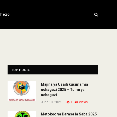
chezo
TOP POSTS
Majina ya Usaili kusimamia
uchaguzi 2025 – Tume ya
uchaguzi
June 13, 2026
134K
Views
Matokeo ya Darasa la Saba 2025