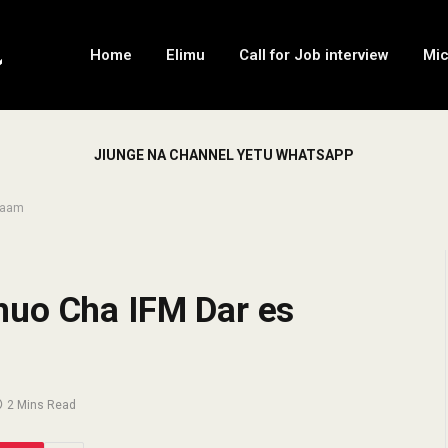
Home
Elimu
Call for Job interview
Mi
JIUNGE NA CHANNEL YETU WHATSAPP
laam
huo Cha IFM Dar es
2 Mins Read