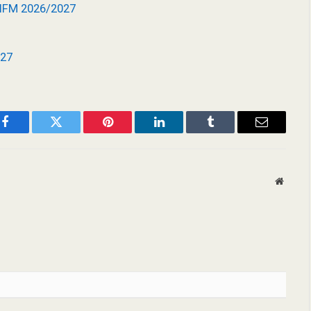
 IFM 2026/2027
027
Facebook
Twitter
Pinterest
LinkedIn
Tumblr
Email
Websit