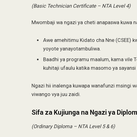
(Basic Technician Certificate – NTA Level 4)
Mwombaji wa ngazi ya cheti anapaswa kuwa na
Awe amehitimu Kidato cha Nne (CSEE) k
yoyote yanayotambuliwa.
Baadhi ya programu maalum, kama vile Te
kuhitaji ufaulu katika masomo ya sayans
Ngazi hii inalenga kuwapa wanafunzi msingi w
viwango vya juu zaidi.
Sifa za Kujiunga na Ngazi ya Diplo
(Ordinary Diploma – NTA Level 5 & 6)