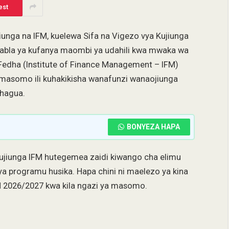
est
nga na IFM, kuelewa Sifa na Vigezo vya Kujiunga
abla ya kufanya maombi ya udahili kwa mwaka wa
dha (Institute of Finance Management – IFM)
masomo ili kuhakikisha wanafunzi wanaojiunga
hagua.
BONYEZA HAPA
kujiunga IFM hutegemea zaidi kiwango cha elimu
ya programu husika. Hapa chini ni maelezo ya kina
FM 2026/2027 kwa kila ngazi ya masomo.