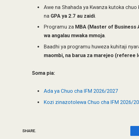
Awe na Shahada ya Kwanza kutoka chuo ki
na
GPA ya 2.7 au zaidi
.
Programu za
MBA (Master of Business A
wa angalau mwaka mmoja
.
Baadhi ya programu huweza kuhitaji nya
maombi, na barua za marejeo (referee l
Soma pia:
Ada ya Chuo cha IFM 2026/2027
Kozi zinazotolewa Chuo cha IFM 2026/2
SHARE.