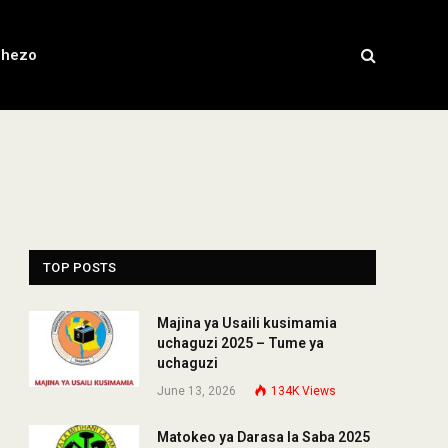
chezo
TOP POSTS
Majina ya Usaili kusimamia
uchaguzi 2025 – Tume ya
uchaguzi
June 13, 2026
134K
Views
Matokeo ya Darasa la Saba 2025