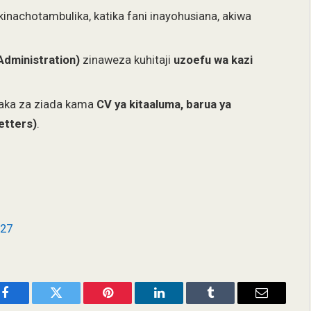
nachotambulika, katika fani inayohusiana, akiwa
dministration)
zinaweza kuhitaji
uzoefu wa kazi
raka za ziada kama
CV ya kitaaluma, barua ya
etters)
.
027
Facebook
Twitter
Pinterest
LinkedIn
Tumblr
Email