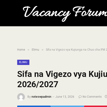
»
»
Home
Elimu
Sifa na Vigezo vya Kujiunga na Chuo cha IFM
ELIMU
Sifa na Vigezo vya Kuj
2026/2027
By
noteswpadmin
June 13, 2026
No Comments