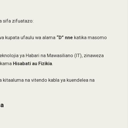
 sifa zifuatazo:
wa kupata ufaulu wa alama
“D” nne
katika masomo
knolojia ya Habari na Mawasiliano (IT), zinaweza
i kama
Hisabati au Fizikia
.
a kitaaluma na vitendo kabla ya kuendelea na
ma