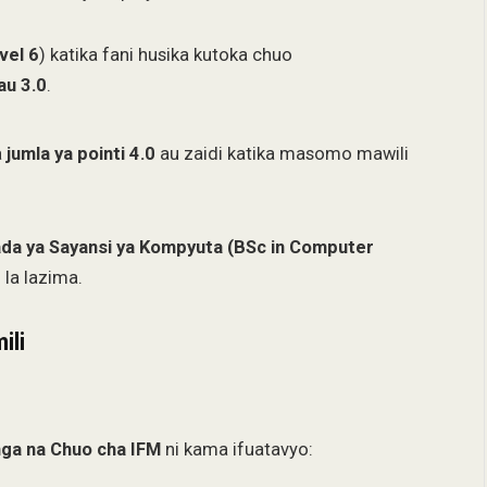
vel 6
) katika fani husika kutoka chuo
au 3.0
.
a
jumla ya pointi 4.0
au zaidi katika masomo mawili
da ya Sayansi ya Kompyuta (BSc in Computer
i la lazima.
ili
unga na Chuo cha IFM
ni kama ifuatavyo: