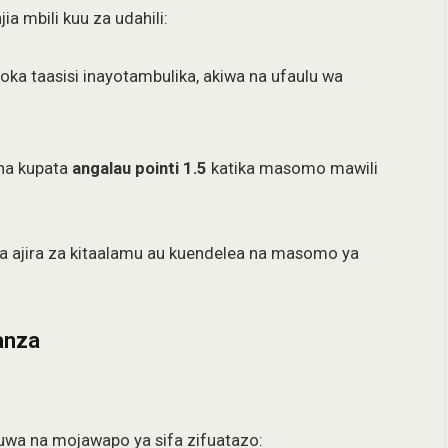
 mbili kuu za udahili:
toka taasisi inayotambulika, akiwa na ufaulu wa
na kupata
angalau pointi 1.5
katika masomo mawili
ajira za kitaalamu au kuendelea na masomo ya
anza
wa na mojawapo ya sifa zifuatazo: