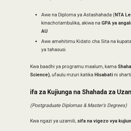
Awe na Diploma ya Astashahada (
NTA Le
kinachotambulika, akiwa na
GPA ya angal
AU
Awe amehitimu Kidato cha Sita na kupat
ya tahasusi.
Kwa baadhi ya programu maalum, kama
Shaha
Science)
, ufaulu mzuri katika
Hisabati
ni shart
ifa za Kujiunga na Shahada za Uzam
(Postgraduate Diplomas & Master’s Degrees)
Kwa ngazi ya uzamili,
sifa na vigezo vya kuji