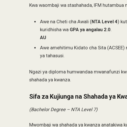
Kwa waombaji wa stashahada, IFM hutambua njia
Awe na Cheti cha Awali (
NTA Level 4
) ku
kuridhisha wa
GPA ya angalau 2.0
.
AU
Awe amehitimu Kidato cha Sita (ACSEE) 
ya tahasusi.
Ngazi ya diploma humwandaa mwanafunzi kwa 
shahada ya kwanza.
Sifa za Kujiunga na Shahada ya Kw
(Bachelor Degree – NTA Level 7)
Mwombaji wa shahada ya kwanza anatakiwa ku