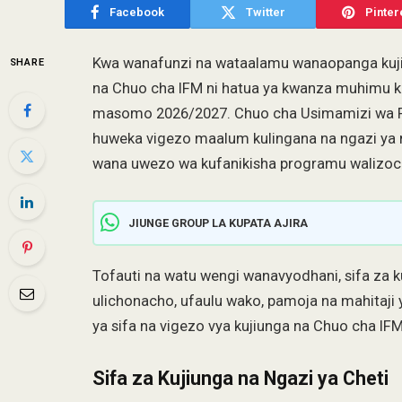
Facebook
Twitter
Pinter
Kwa wanafunzi na wataalamu wanaopanga kujiu
SHARE
na Chuo cha IFM ni hatua ya kwanza muhimu k
masomo 2026/2027. Chuo cha Usimamizi wa Fe
huweka vigezo maalum kulingana na ngazi ya 
wana uwezo wa kufanikisha programu walizoc
JIUNGE GROUP LA KUPATA AJIRA
Tofauti na watu wengi wanavyodhani, sifa za 
ulichonacho, ufaulu wako, pamoja na mahitaji 
ya sifa na vigezo vya kujiunga na Chuo cha I
Sifa za Kujiunga na Ngazi ya Cheti