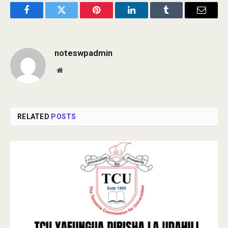
Facebook
Twitter
Pinterest
LinkedIn
Tumblr
Email
noteswpadmin
Website
RELATED
POSTS