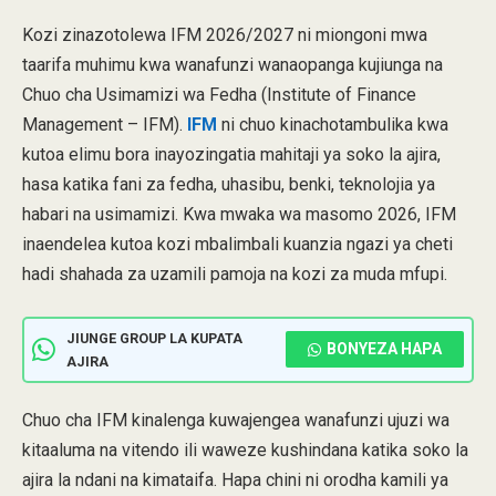
Kozi zinazotolewa IFM 2026/2027 ni miongoni mwa
taarifa muhimu kwa wanafunzi wanaopanga kujiunga na
Chuo cha Usimamizi wa Fedha (Institute of Finance
Management – IFM).
IFM
ni chuo kinachotambulika kwa
kutoa elimu bora inayozingatia mahitaji ya soko la ajira,
hasa katika fani za fedha, uhasibu, benki, teknolojia ya
habari na usimamizi. Kwa mwaka wa masomo 2026, IFM
inaendelea kutoa kozi mbalimbali kuanzia ngazi ya cheti
hadi shahada za uzamili pamoja na kozi za muda mfupi.
JIUNGE GROUP LA KUPATA
BONYEZA HAPA
AJIRA
Chuo cha IFM kinalenga kuwajengea wanafunzi ujuzi wa
kitaaluma na vitendo ili waweze kushindana katika soko la
ajira la ndani na kimataifa. Hapa chini ni orodha kamili ya