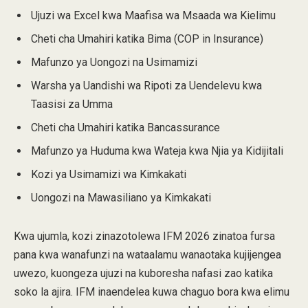
Ujuzi wa Excel kwa Maafisa wa Msaada wa Kielimu
Cheti cha Umahiri katika Bima (COP in Insurance)
Mafunzo ya Uongozi na Usimamizi
Warsha ya Uandishi wa Ripoti za Uendelevu kwa
Taasisi za Umma
Cheti cha Umahiri katika Bancassurance
Mafunzo ya Huduma kwa Wateja kwa Njia ya Kidijitali
Kozi ya Usimamizi wa Kimkakati
Uongozi na Mawasiliano ya Kimkakati
Kwa ujumla, kozi zinazotolewa IFM 2026 zinatoa fursa
pana kwa wanafunzi na wataalamu wanaotaka kujijengea
uwezo, kuongeza ujuzi na kuboresha nafasi zao katika
soko la ajira. IFM inaendelea kuwa chaguo bora kwa elimu