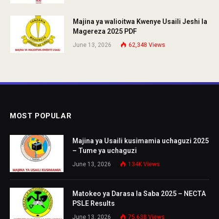
Majina ya walioitwa Kwenye Usaili Jeshi la
Magereza 2025 PDF
June 13, 2026
62,348
Views
MOST POPULAR
Majina ya Usaili kusimamia uchaguzi 2025
– Tume ya uchaguzi
June 13, 2026
134K
Views
Matokeo ya Darasa la Saba 2025 – NECTA
PSLE Results
June 13, 2026
75,638
Views