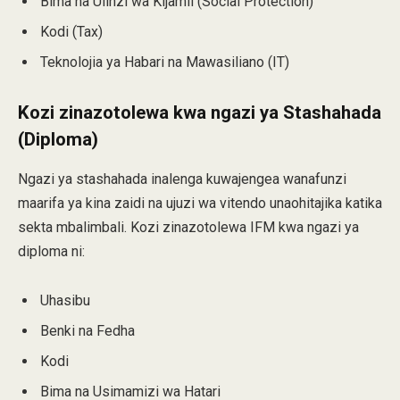
Bima na Ulinzi wa Kijamii (Social Protection)
Kodi (Tax)
Teknolojia ya Habari na Mawasiliano (IT)
Kozi zinazotolewa kwa ngazi ya Stashahada
(Diploma)
Ngazi ya stashahada inalenga kuwajengea wanafunzi
maarifa ya kina zaidi na ujuzi wa vitendo unaohitajika katika
sekta mbalimbali. Kozi zinazotolewa IFM kwa ngazi ya
diploma ni:
Uhasibu
Benki na Fedha
Kodi
Bima na Usimamizi wa Hatari