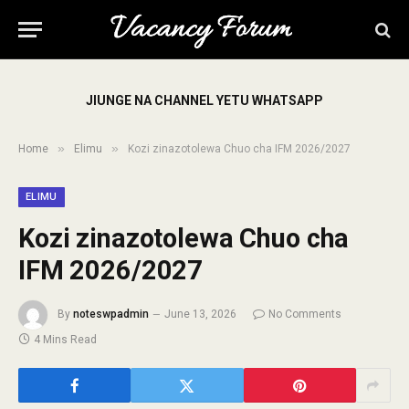
JIUNGE NA CHANNEL YETU WHATSAPP
»
»
Home
Elimu
Kozi zinazotolewa Chuo cha IFM 2026/2027
ELIMU
Kozi zinazotolewa Chuo cha
IFM 2026/2027
By
noteswpadmin
June 13, 2026
No Comments
4 Mins Read