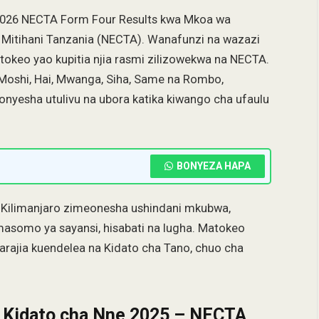
2026 NECTA Form Four Results kwa Mkoa wa
 Mitihani Tanzania (NECTA). Wanafunzi na wazazi
okeo yao kupitia njia rasmi zilizowekwa na NECTA.
 Moshi, Hai, Mwanga, Siha, Same na Rombo,
yesha utulivu na ubora katika kiwango cha ufaulu
BONYEZA HAPA
 Kilimanjaro zimeonesha ushindani mkubwa,
asomo ya sayansi, hisabati na lugha. Matokeo
rajia kuendelea na Kidato cha Tano, chuo cha
a Kidato cha Nne 2025 – NECTA