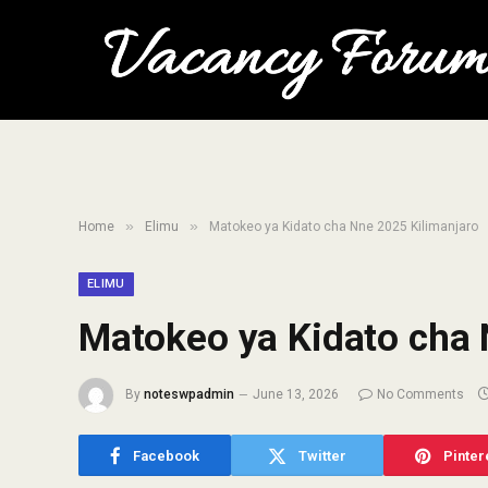
»
»
Home
Elimu
Matokeo ya Kidato cha Nne 2025 Kilimanjaro
ELIMU
Matokeo ya Kidato cha 
By
noteswpadmin
June 13, 2026
No Comments
Facebook
Twitter
Pinter