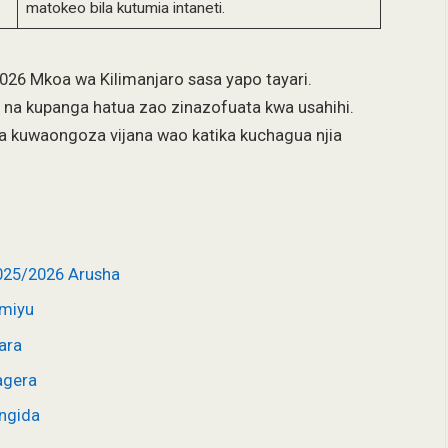
matokeo bila kutumia intaneti.
26 Mkoa wa Kilimanjaro sasa yapo tayari.
 na kupanga hatua zao zinazofuata kwa usahihi.
a kuwaongoza vijana wao katika kuchagua njia
025/2026 Arusha
imiyu
ara
agera
ngida