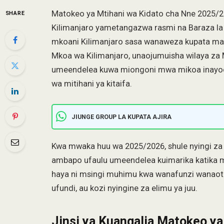
Matokeo ya Mtihani wa Kidato cha Nne 2025/
SHARE
Kilimanjaro yametangazwa rasmi na Baraza la
mkoani Kilimanjaro sasa wanaweza kupata mat
Mkoa wa Kilimanjaro, unaojumuisha wilaya za
umeendelea kuwa miongoni mwa mikoa inayoon
wa mitihani ya kitaifa.
JIUNGE GROUP LA KUPATA AJIRA
Kwa mwaka huu wa 2025/2026, shule nyingi za
ambapo ufaulu umeendelea kuimarika katika m
haya ni msingi muhimu kwa wanafunzi wanaota
ufundi, au kozi nyingine za elimu ya juu.
Jinsi ya Kuangalia Matokeo y