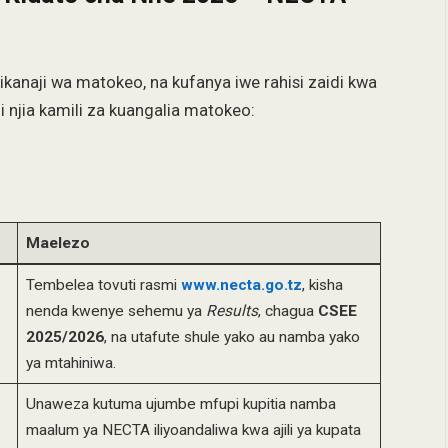
naji wa matokeo, na kufanya iwe rahisi zaidi kwa
 njia kamili za kuangalia matokeo:
Maelezo
Tembelea tovuti rasmi
www.necta.go.tz
, kisha
nenda kwenye sehemu ya
Results
, chagua
CSEE
2025/2026
, na utafute shule yako au namba yako
ya mtahiniwa.
Unaweza kutuma ujumbe mfupi kupitia namba
maalum ya NECTA iliyoandaliwa kwa ajili ya kupata