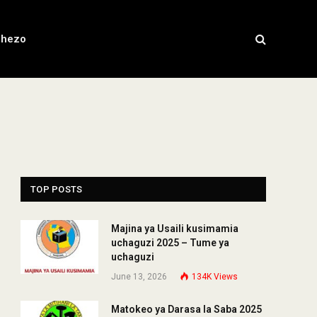
chezo
TOP POSTS
Majina ya Usaili kusimamia
uchaguzi 2025 – Tume ya
uchaguzi
June 13, 2026
134K
Views
Matokeo ya Darasa la Saba 2025