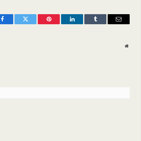
Facebook
Twitter
Pinterest
LinkedIn
Tumblr
Email
Websit