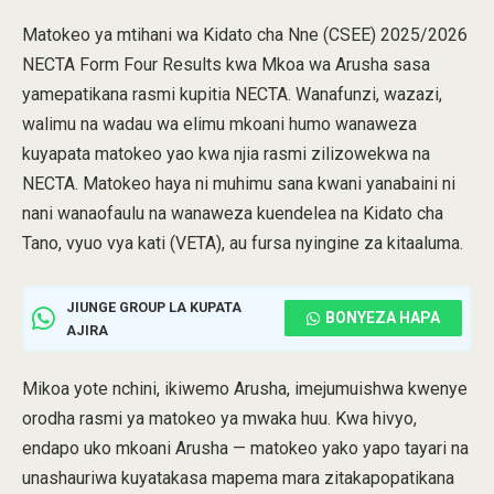
Matokeo ya mtihani wa Kidato cha Nne (CSEE) 2025/2026
NECTA Form Four Results kwa Mkoa wa Arusha sasa
yamepatikana rasmi kupitia NECTA. Wanafunzi, wazazi,
walimu na wadau wa elimu mkoani humo wanaweza
kuyapata matokeo yao kwa njia rasmi zilizowekwa na
NECTA. Matokeo haya ni muhimu sana kwani yanabaini ni
nani wanaofaulu na wanaweza kuendelea na Kidato cha
Tano, vyuo vya kati (VETA), au fursa nyingine za kitaaluma.
JIUNGE GROUP LA KUPATA
BONYEZA HAPA
AJIRA
Mikoa yote nchini, ikiwemo Arusha, imejumuishwa kwenye
orodha rasmi ya matokeo ya mwaka huu. Kwa hivyo,
endapo uko mkoani Arusha — matokeo yako yapo tayari na
unashauriwa kuyatakasa mapema mara zitakapopatikana