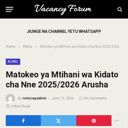
JIUNGE NA CHANNEL YETU WHATSAPP
»
»
Home
Elimu
Matokeo ya Mtihani wa Kidato cha Nne 2025/2026 Arusha
ELIMU
Matokeo ya Mtihani wa Kidato
cha Nne 2025/2026 Arusha
By
noteswpadmin
June 13, 2026
No Comments
2 Mins Read