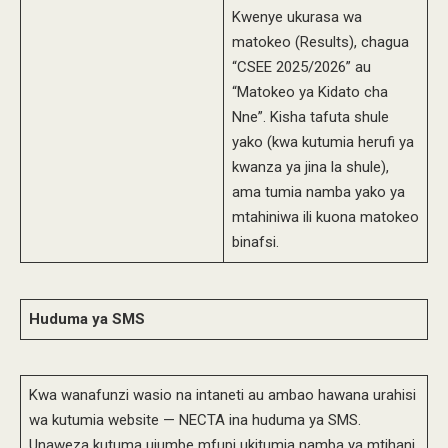
Kwenye ukurasa wa
matokeo (Results), chagua
“CSEE 2025/2026” au
“Matokeo ya Kidato cha
Nne”. Kisha tafuta shule
yako (kwa kutumia herufi ya
kwanza ya jina la shule),
ama tumia namba yako ya
mtahiniwa ili kuona matokeo
binafsi.
Huduma ya SMS
Kwa wanafunzi wasio na intaneti au ambao hawana urahisi
wa kutumia website — NECTA ina huduma ya SMS.
Unaweza kutuma ujumbe mfupi ukitumia namba ya mtihani