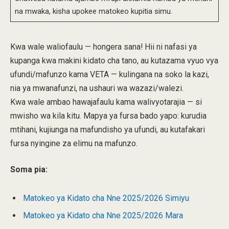
na mwaka, kisha upokee matokeo kupitia simu.
Kwa wale waliofaulu — hongera sana! Hii ni nafasi ya
kupanga kwa makini kidato cha tano, au kutazama vyuo vya
ufundi/mafunzo kama VETA — kulingana na soko la kazi,
nia ya mwanafunzi, na ushauri wa wazazi/walezi.
Kwa wale ambao hawajafaulu kama walivyotarajia — si
mwisho wa kila kitu. Mapya ya fursa bado yapo: kurudia
mtihani, kujiunga na mafundisho ya ufundi, au kutafakari
fursa nyingine za elimu na mafunzo.
Soma pia:
Matokeo ya Kidato cha Nne 2025/2026 Simiyu
Matokeo ya Kidato cha Nne 2025/2026 Mara