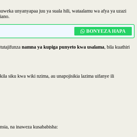
 huweka unyanyapaa juu ya suala hili, wataalamu wa afya ya uzazi
iano.
BONYEZA HAPA
 tutajifunza
namna ya kupiga punyeto kwa usalama
, bila kuathiri
ila siku kwa wiki nzima, au unapojisikia lazima uifanye ili
nsia, na inaweza kusababisha: