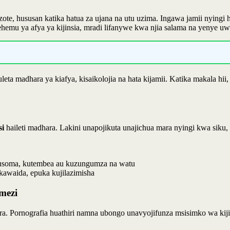
 zote, hususan katika hatua za ujana na utu uzima. Ingawa jamii nyingi
hemu ya afya ya kijinsia, mradi lifanywe kwa njia salama na yenye uw
eta madhara ya kiafya, kisaikolojia na hata kijamii. Katika makala hii,
si
haileti madhara. Lakini unapojikuta unajichua mara nyingi kwa siku, k
usoma, kutembea au kuzungumza na watu
awaida, epuka kujilazimisha
mezi
a. Pornografia huathiri namna ubongo unavyojifunza msisimko wa kiji