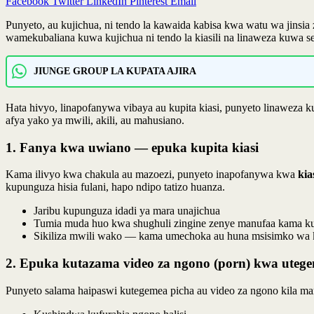
Facebook
Twitter
LinkedIn
Pinterest
Email
Punyeto, au kujichua, ni tendo la kawaida kabisa kwa watu wa jinsia
wamekubaliana kuwa kujichua ni tendo la kiasili na linaweza kuwa se
JIUNGE GROUP LA KUPATA AJIRA
Hata hivyo, linapofanywa vibaya au kupita kiasi, punyeto linaweza kul
afya yako ya mwili, akili, au mahusiano.
1. Fanya kwa uwiano — epuka kupita kiasi
Kama ilivyo kwa chakula au mazoezi, punyeto inapofanywa kwa
kia
kupunguza hisia fulani, hapo ndipo tatizo huanza.
Jaribu kupunguza idadi ya mara unajichua
Tumia muda huo kwa shughuli zingine zenye manufaa kama k
Sikiliza mwili wako — kama umechoka au huna msisimko wa k
2. Epuka kutazama video za ngono (porn) kwa utege
Punyeto salama haipaswi kutegemea picha au video za ngono kila mar