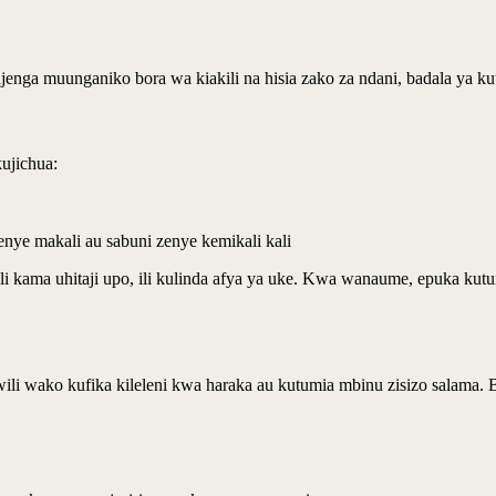
kujenga muunganiko bora wa kiakili na hisia zako za ndani, badala ya k
ujichua:
enye makali au sabuni zenye kemikali kali
li kama uhitaji upo, ili kulinda afya ya uke. Kwa wanaume, epuka ku
wili wako kufika kileleni kwa haraka au kutumia mbinu zisizo salama. 