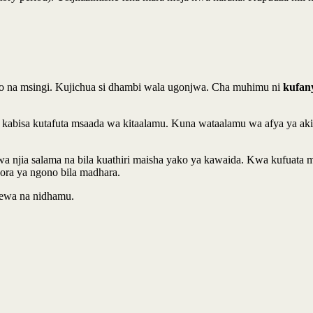
zo na msingi. Kujichua si dhambi wala ugonjwa. Cha muhimu ni
kufany
 kabisa kutafuta msaada wa kitaalamu. Kuna wataalamu wa afya ya akil
kwa njia salama na bila kuathiri maisha yako ya kawaida. Kwa kufuata
ora ya ngono bila madhara.
elewa na nidhamu.