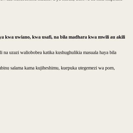
a kwa uwiano, kwa usafi, na bila madhara kwa mwili au akili
i na uzazi waliobobea katika kushughulikia masuala haya bila
 mbinu salama kama kujiheshimu, kuepuka utegemezi wa porn,