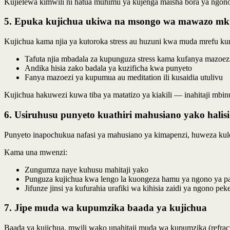
Kujielewa kimwili ni hatua muhimu ya kujenga maisha bora ya ngon
5. Epuka kujichua ukiwa na msongo wa mawazo m
Kujichua kama njia ya kutoroka stress au huzuni kwa muda mrefu 
Tafuta njia mbadala za kupunguza stress kama kufanya mazo
Andika hisia zako badala ya kuzificha kwa punyeto
Fanya mazoezi ya kupumua au meditation ili kusaidia utulivu
Kujichua hakuwezi kuwa tiba ya matatizo ya kiakili — inahitaji mbinu 
6. Usiruhusu punyeto kuathiri mahusiano yako halisi
Punyeto inapochukua nafasi ya mahusiano ya kimapenzi, huweza kul
Kama una mwenzi:
Zungumza naye kuhusu mahitaji yako
Punguza kujichua kwa lengo la kuongeza hamu ya ngono ya p
Jifunze jinsi ya kufurahia urafiki wa kihisia zaidi ya ngono pek
7. Jipe muda wa kupumzika baada ya kujichua
Baada ya kujichua, mwili wako unahitaji muda wa kupumzika (refract