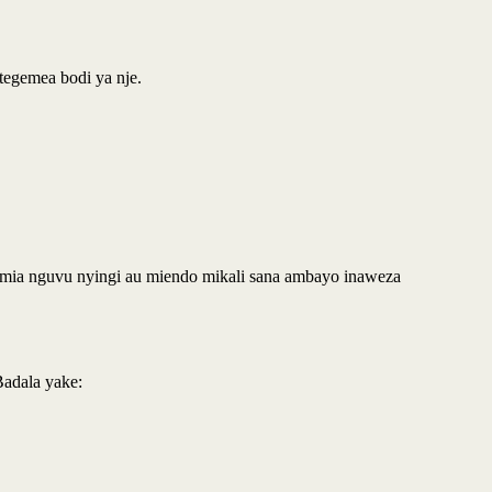
utegemea bodi ya nje.
tumia nguvu nyingi au miendo mikali sana ambayo inaweza
Badala yake: