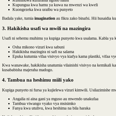
Kushindwa kufurahia ngono halisi
Kupungua kwa hamu ya kuwa na mwenzi wa kweli
Kuongezeka kwa uraibu wa punyeto
Badala yake, tumia
imagination
au fikra zako binafsi. Hii husaidia 
3. Hakikisha usafi wa mwili na mazingira
Usafi ni sehemu muhimu ya kupiga punyeto kwa usalama. Kabla ya k
Osha mikono vizuri kwa sabuni
Hakikisha mazingira ni safi na salama
Epuka kutumia vifaa visivyo vya kiafya kama plastiki, vifaa vy
Kwa wanawake, hakikisha unatumia vilainishi visivyo na kemikali ka
kusababisha majeraha madogo.
4. Tambua na heshimu miili yako
Kupiga punyeto ni fursa ya kujielewa vizuri kimwili. Usilazimishe m
Angalia ni aina gani ya mguso au mwendo unakufaa
Tambua viwango vyako vya msisimko
Fanya kwa utulivu, kwa heshima na bila haraka