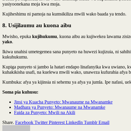
yasiyoonekana moja kwa moja.
Kujiheshimu ni pamoja na kumsikiliza mwili wako baada ya tendo.
8. Usijilaumu au kuona aibu
Mwisho, epuka
kujihukumu
, kuona aibu au kujiwekea lawama zisi
yako
.
Ikiwa unahisi umetegemea sana punyeto na huwezi kujizuia, ni sahihi
kukuhukumu.
Kupiga punyeto si jambo la hatari endapo linafanyika kwa uwiano, 
kuhakikisha usafi, na kuelewa mwili wako, unaweza kufurahia afya b
Kumbuka: afya ya kijinsia ni sehemu ya afya ya jumla. Ipe nafasi, u
Soma pia kuhusu:
Jinsi ya Kuacha Punyeto: Mwanaume na Mwanamke
Madhara ya Punyeto: Mwanaume na Mwanamke
Faida za Punyeto: Mwili na Akili
Share.
Facebook
Twitter
Pinterest
LinkedIn
Tumblr
Email