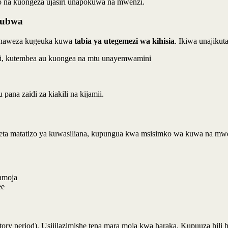
o na kuongeza ujasiri unapokuwa na mwenzi.
kubwa
kunaweza kugeuka kuwa
tabia ya utegemezi wa kihisia
. Ikiwa unajiku
ezi, kutembea au kuongea na mtu unayemwamini
pana zaidi za kiakili na kijamii.
eta matatizo ya kuwasiliana, kupungua kwa msisimko wa kuwa na mwe
amoja
ee
ory period). Usijilazimishe tena mara moja kwa haraka. Kupuuza hili