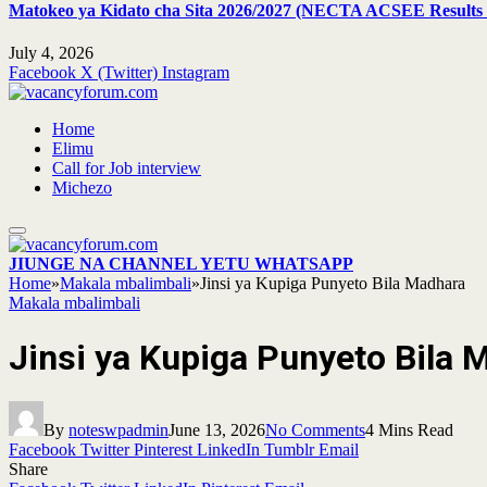
Matokeo ya Kidato cha Sita 2026/2027 (NECTA ACSEE Results 
July 4, 2026
Facebook
X (Twitter)
Instagram
Home
Elimu
Call for Job interview
Michezo
JIUNGE NA CHANNEL YETU WHATSAPP
Home
»
Makala mbalimbali
»
Jinsi ya Kupiga Punyeto Bila Madhara
Makala mbalimbali
Jinsi ya Kupiga Punyeto Bila 
By
noteswpadmin
June 13, 2026
No Comments
4 Mins Read
Facebook
Twitter
Pinterest
LinkedIn
Tumblr
Email
Share