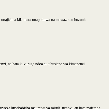
ta unajichua kila mara unapokuwa na mawazo au huzuni:
nzi, na hata kuvuruga ndoa au uhusiano wa kimapenzi.
 huweza kusababisha maumivu ya misuli, uchovu au hata majeraha