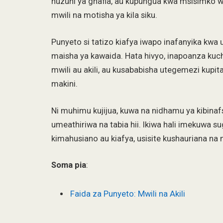
huzuni ya ghafla, au kupungua kwa msisimko wa k
mwili na motisha ya kila siku.
Punyeto si tatizo kiafya iwapo inafanyika kwa 
maisha ya kawaida. Hata hivyo, inapoanza kuchu
mwili au akili, au kusababisha utegemezi kupita
makini.
Ni muhimu kujijua, kuwa na nidhamu ya kibina
umeathiriwa na tabia hii. Ikiwa hali imekuwa s
kimahusiano au kiafya, usisite kushauriana na 
Soma pia
:
Faida za Punyeto: Mwili na Akili