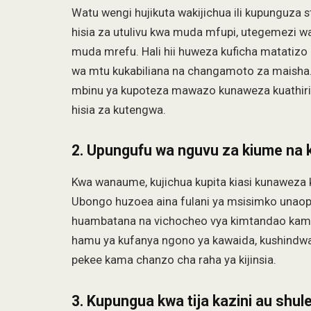
Watu wengi hujikuta wakijichua ili kupunguza 
hisia za utulivu kwa muda mfupi, utegemezi wa 
muda mrefu. Hali hii huweza kuficha matatizo 
wa mtu kukabiliana na changamoto za maisha.
mbinu ya kupoteza mawazo kunaweza kuathiri af
hisia za kutengwa.
2. Upungufu wa nguvu za kiume na 
Kwa wanaume, kujichua kupita kiasi kunaweza k
Ubongo huzoea aina fulani ya msisimko unaopa
huambatana na vichocheo vya kimtandao kama
hamu ya kufanya ngono ya kawaida, kushindwa 
pekee kama chanzo cha raha ya kijinsia.
3. Kupungua kwa tija kazini au shule