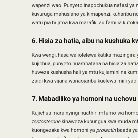
wapenzi wao. Punyeto inapochukua nafasi ya n
kuvuruga mahusiano ya kimapenzi, kuharibu nd
watu pia hujitoa kwa marafiki au familia kutoka
6. Hisia za hatia, aibu na kushuka kw
Kwa wengi, hasa waliolelewa katika mazingira 
kujichua, punyeto huambatana na hisia za hatia 
huweza kushusha hali ya mtu kujiamini na kumfan
zaidi kwa vijana wanaojaribu kuelewa miili ya
7. Mabadiliko ya homoni na uchov
Kujichua mara nyingi huathiri mfumo wa hom
testosterone
kinaweza kupungua kwa muda mfu
kuongezeka kwa homoni ya
prolactin
baada ya 