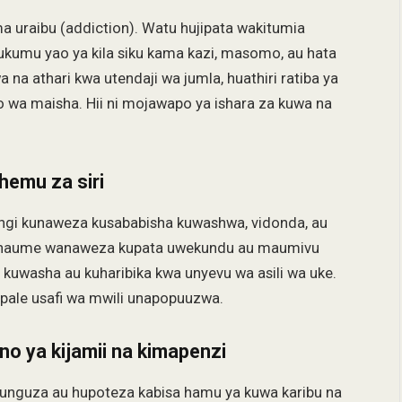
 uraibu (addiction). Watu hujipata wakitumia
kumu yao ya kila siku kama kazi, masomo, au hata
a na athari kwa utendaji wa jumla, huathiri ratiba ya
 wa maisha. Hii ni mojawapo ya ishara za kuwa na
hemu za siri
yingi kunaweza kusababisha kuwashwa, vidonda, au
anaume wanaweza kupata uwekundu au maumivu
washa au kuharibika kwa unyevu wa asili wa uke.
ale usafi wa mwili unapopuuzwa.
o ya kijamii na kimapenzi
punguza au hupoteza kabisa hamu ya kuwa karibu na