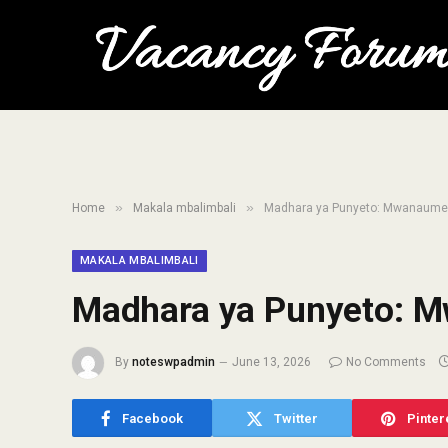
»
»
Home
Makala mbalimbali
Madhara ya Punyeto: Mwanaum
MAKALA MBALIMBALI
Madhara ya Punyeto:
By
noteswpadmin
June 13, 2026
No Comments
Facebook
Twitter
Pinter