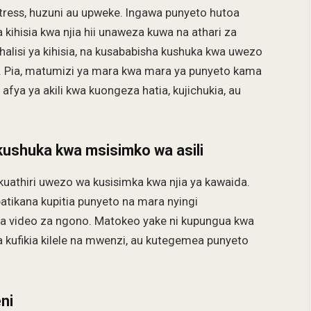
stress, huzuni au upweke. Ingawa punyeto hutoa
kihisia kwa njia hii unaweza kuwa na athari za
halisi ya kihisia, na kusababisha kushuka kwa uwezo
 Pia, matumizi ya mara kwa mara ya punyeto kama
ya ya akili kwa kuongeza hatia, kujichukia, au
kushuka kwa msisimko wa asili
uathiri uwezo wa kusisimka kwa njia ya kawaida.
tikana kupitia punyeto na mara nyingi
 video za ngono. Matokeo yake ni kupungua kwa
kufikia kilele na mwenzi, au kutegemea punyeto
ni