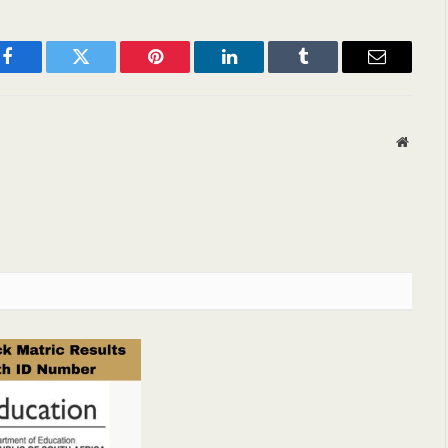
Facebook
Twitter
Pinterest
LinkedIn
Tumblr
Email
Websit