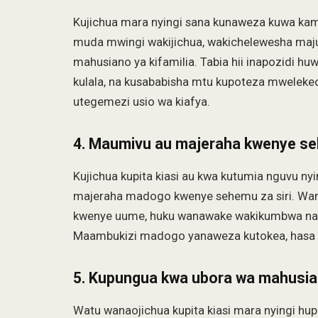
Kujichua mara nyingi sana kunaweza kuwa kama
muda mwingi wakijichua, wakichelewesha maju
mahusiano ya kifamilia. Tabia hii inapozidi huw
kulala, na kusababisha mtu kupoteza mwelekeo
utegemezi usio wa kiafya.
4. Maumivu au majeraha kwenye se
Kujichua kupita kiasi au kwa kutumia nguvu n
majeraha madogo kwenye sehemu za siri. W
kwenye uume, huku wanawake wakikumbwa na ku
Maambukizi madogo yanaweza kutokea, hasa p
5. Kupungua kwa ubora wa mahusian
Watu wanaojichua kupita kiasi mara nyingi hu