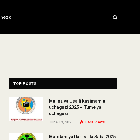
chezo
TOP POSTS
Majina ya Usaili kusimamia
uchaguzi 2025 – Tume ya
uchaguzi
June 13, 2026
134K
Views
Matokeo ya Darasa la Saba 2025