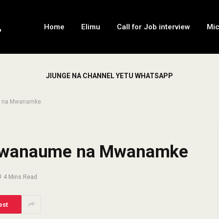
Home
Elimu
Call for Job interview
Mi
JIUNGE NA CHANNEL YETU WHATSAPP
e na Mwanamke
 Mwanaume na Mwanamke
4 Mins Read
est