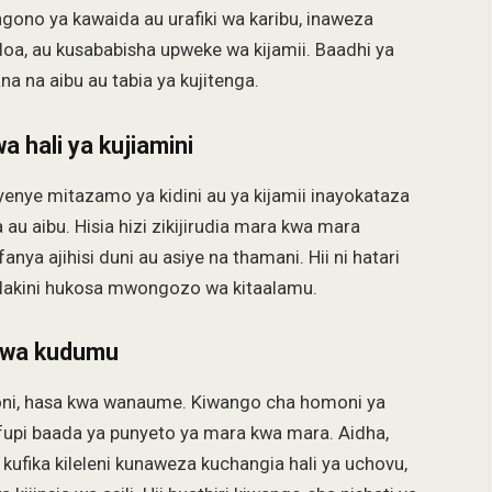
gono ya kawaida au urafiki wa karibu, inaweza
oa, au kusababisha upweke wa kijamii. Baadhi ya
na na aibu au tabia ya kujitenga.
a hali ya kujiamini
yenye mitazamo ya kidini au ya kijamii inayokataza
au aibu. Hisia hizi zikijirudia mara kwa mara
ya ajihisi duni au asiye na thamani. Hii ni hatari
o lakini hukosa mwongozo wa kitaalamu.
u wa kudumu
oni, hasa kwa wanaume. Kiwango cha homoni ya
pi baada ya punyeto ya mara kwa mara. Aidha,
kufika kileleni kunaweza kuchangia hali ya uchovu,