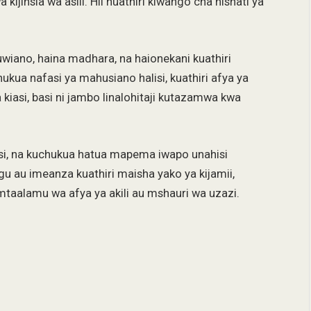
ijinsia wa asili. Hii huathiri kiwango cha nishati ya
uwiano, haina madhara, na haionekani kuathiri
kua nafasi ya mahusiano halisi, kuathiri afya ya
 kiasi, basi ni jambo linalohitaji kutazamwa kwa
fsi, na kuchukua hatua mapema iwapo unahisi
ugu au imeanza kuathiri maisha yako ya kijamii,
mtaalamu wa afya ya akili au mshauri wa uzazi.