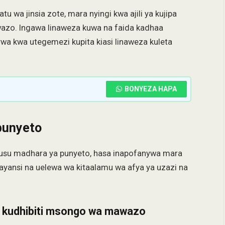
u wa jinsia zote, mara nyingi kwa ajili ya kujipa
azo. Ingawa linaweza kuwa na faida kadhaa
nywa kwa utegemezi kupita kiasi linaweza kuleta
BONYEZA HAPA
punyeto
uhusu madhara ya punyeto, hasa inapofanywa mara
isayansi na uelewa wa kitaalamu wa afya ya uzazi na
a kudhibiti msongo wa mawazo