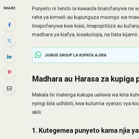
Punyeto ni tendo la kawaida linalofanywa na wat
SHARE
raha ya kimwili au kupunguza msongo wa maw
linapofanywa kwa kiasi, linapopitiliza au kufa
madhara ya kiafya, kisaikolojia, na hata kijamii.
JIUNGE GROUP LA KUPATA AJIRA
Madhara au Harasa za kupiga 
Makala hii inalenga kukupa uelewa wa kina k
nyingi bila udhibiti, kwa kutumia vyanzo vya k
akili.
1. Kutegemea punyeto kama njia y