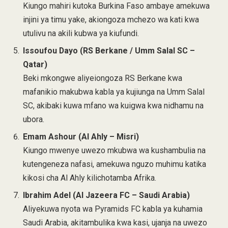
Kiungo mahiri kutoka Burkina Faso ambaye amekuwa
injini ya timu yake, akiongoza mchezo wa kati kwa
utulivu na akili kubwa ya kiufundi.
Issoufou Dayo (RS Berkane / Umm Salal SC –
Qatar)
Beki mkongwe aliyeiongoza RS Berkane kwa
mafanikio makubwa kabla ya kujiunga na Umm Salal
SC, akibaki kuwa mfano wa kuigwa kwa nidhamu na
ubora.
Emam Ashour (Al Ahly – Misri)
Kiungo mwenye uwezo mkubwa wa kushambulia na
kutengeneza nafasi, amekuwa nguzo muhimu katika
kikosi cha Al Ahly kilichotamba Afrika.
Ibrahim Adel (Al Jazeera FC – Saudi Arabia)
Aliyekuwa nyota wa Pyramids FC kabla ya kuhamia
Saudi Arabia, akitambulika kwa kasi, ujanja na uwezo