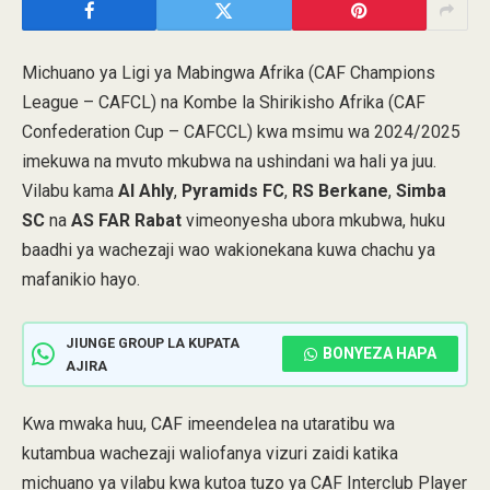
Michuano ya Ligi ya Mabingwa Afrika (CAF Champions
League – CAFCL) na Kombe la Shirikisho Afrika (CAF
Confederation Cup – CAFCCL) kwa msimu wa 2024/2025
imekuwa na mvuto mkubwa na ushindani wa hali ya juu.
Vilabu kama
Al Ahly
,
Pyramids FC
,
RS Berkane
,
Simba
SC
na
AS FAR Rabat
vimeonyesha ubora mkubwa, huku
baadhi ya wachezaji wao wakionekana kuwa chachu ya
mafanikio hayo.
JIUNGE GROUP LA KUPATA
BONYEZA HAPA
AJIRA
Kwa mwaka huu, CAF imeendelea na utaratibu wa
kutambua wachezaji waliofanya vizuri zaidi katika
michuano ya vilabu kwa kutoa tuzo ya CAF Interclub Player