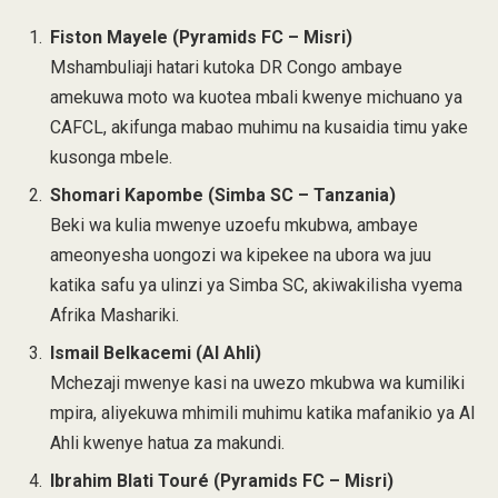
Fiston Mayele (Pyramids FC – Misri)
Mshambuliaji hatari kutoka DR Congo ambaye
amekuwa moto wa kuotea mbali kwenye michuano ya
CAFCL, akifunga mabao muhimu na kusaidia timu yake
kusonga mbele.
Shomari Kapombe (Simba SC – Tanzania)
Beki wa kulia mwenye uzoefu mkubwa, ambaye
ameonyesha uongozi wa kipekee na ubora wa juu
katika safu ya ulinzi ya Simba SC, akiwakilisha vyema
Afrika Mashariki.
Ismail Belkacemi (Al Ahli)
Mchezaji mwenye kasi na uwezo mkubwa wa kumiliki
mpira, aliyekuwa mhimili muhimu katika mafanikio ya Al
Ahli kwenye hatua za makundi.
Ibrahim Blati Touré (Pyramids FC – Misri)