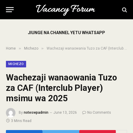
JIUNGE NA CHANNEL YETU WHATSAPP
»
»
Home
Michezo
Wachezaji wanaowania Tuzo za CAF (Interclub Player) msimu wa 2025
MICHEZO
Wachezaji wanaowania Tuzo
za CAF (Interclub Player)
msimu wa 2025
By
noteswpadmin
June 13, 2026
No Comments
3 Mins Read