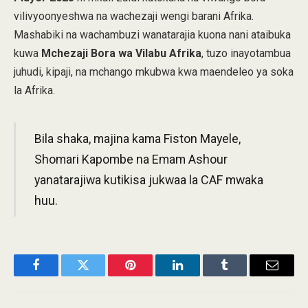
vilivyoonyeshwa na wachezaji wengi barani Afrika.
Mashabiki na wachambuzi wanatarajia kuona nani ataibuka
kuwa
Mchezaji Bora wa Vilabu Afrika
, tuzo inayotambua
juhudi, kipaji, na mchango mkubwa kwa maendeleo ya soka
la Afrika.
Bila shaka, majina kama Fiston Mayele,
Shomari Kapombe na Emam Ashour
yanatarajiwa kutikisa jukwaa la CAF mwaka
huu.
Facebook
Twitter
Pinterest
LinkedIn
Tumblr
Email