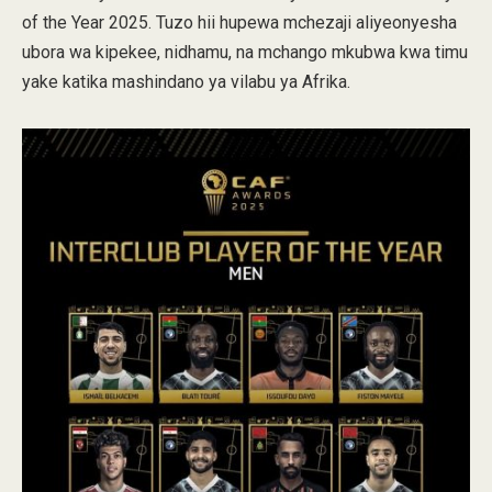
of the Year 2025. Tuzo hii hupewa mchezaji aliyeonyesha
ubora wa kipekee, nidhamu, na mchango mkubwa kwa timu
yake katika mashindano ya vilabu ya Afrika.