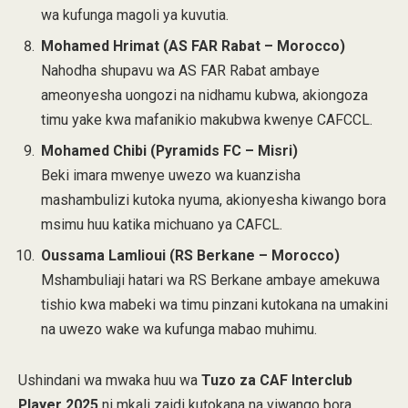
wa kufunga magoli ya kuvutia.
Mohamed Hrimat (AS FAR Rabat – Morocco)
Nahodha shupavu wa AS FAR Rabat ambaye
ameonyesha uongozi na nidhamu kubwa, akiongoza
timu yake kwa mafanikio makubwa kwenye CAFCCL.
Mohamed Chibi (Pyramids FC – Misri)
Beki imara mwenye uwezo wa kuanzisha
mashambulizi kutoka nyuma, akionyesha kiwango bora
msimu huu katika michuano ya CAFCL.
Oussama Lamlioui (RS Berkane – Morocco)
Mshambuliaji hatari wa RS Berkane ambaye amekuwa
tishio kwa mabeki wa timu pinzani kutokana na umakini
na uwezo wake wa kufunga mabao muhimu.
Ushindani wa mwaka huu wa
Tuzo za CAF Interclub
Player 2025
ni mkali zaidi kutokana na viwango bora