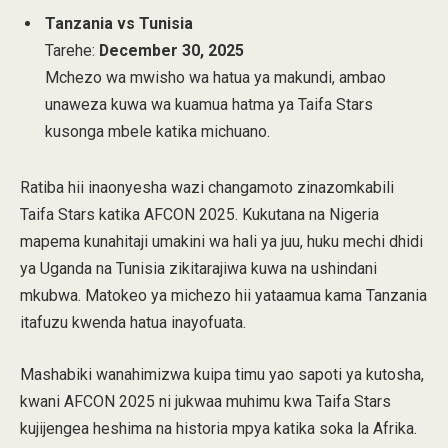
Tanzania vs Tunisia
Tarehe:
December 30, 2025
Mchezo wa mwisho wa hatua ya makundi, ambao
unaweza kuwa wa kuamua hatma ya Taifa Stars
kusonga mbele katika michuano.
Ratiba hii inaonyesha wazi changamoto zinazomkabili
Taifa Stars katika AFCON 2025. Kukutana na Nigeria
mapema kunahitaji umakini wa hali ya juu, huku mechi dhidi
ya Uganda na Tunisia zikitarajiwa kuwa na ushindani
mkubwa. Matokeo ya michezo hii yataamua kama Tanzania
itafuzu kwenda hatua inayofuata.
Mashabiki wanahimizwa kuipa timu yao sapoti ya kutosha,
kwani AFCON 2025 ni jukwaa muhimu kwa Taifa Stars
kujijengea heshima na historia mpya katika soka la Afrika.