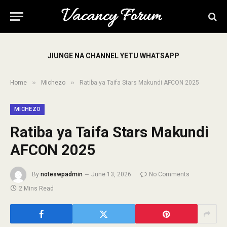
JIUNGE NA CHANNEL YETU WHATSAPP
»
»
Home
Michezo
Ratiba ya Taifa Stars Makundi AFCON 2025
MICHEZO
Ratiba ya Taifa Stars Makundi
AFCON 2025
By
noteswpadmin
June 13, 2026
No Comments
2 Mins Read