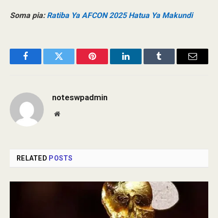
Soma pia:
Ratiba Ya AFCON 2025 Hatua Ya Makundi
Facebook
Twitter
Pinterest
LinkedIn
Tumblr
Email
noteswpadmin
Website
RELATED
POSTS