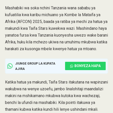
Mashabiki wa soka nchini Tanzania wana sababu ya
kufuatilia kwa karibu michuano ya Kombe la Mataifa ya
Afrika (AFCON) 2025, baada ya ratiba ya mechi za hatua ya
makundi kwa Taifa Stars kuwekwa wazi. Mashindano haya
yanatoa fursa kwa Tanzania kuonyesha uwezo wake barani
Afrika, huku kila mchezo ukiwa na umuhimu mkubwa katika
harakati za kusonga mbele kwenye hatua ya mtoano.
JIUNGE GROUP LA KUPATA
BONYEZA HAPA
AJIRA
Katika hatua ya makundi, Taifa Stars itakutana na wapinzani
wakubwa na wenye uzoefu, jambo linalohitaji maandalizi
makini na mshikamano mkubwa kutoka kwa wachezaji,
benchi la ufundi na mashabiki. Kila pointi itakuwa ya
thamani kubwa katika kundi hili lenye ushindani mkali.