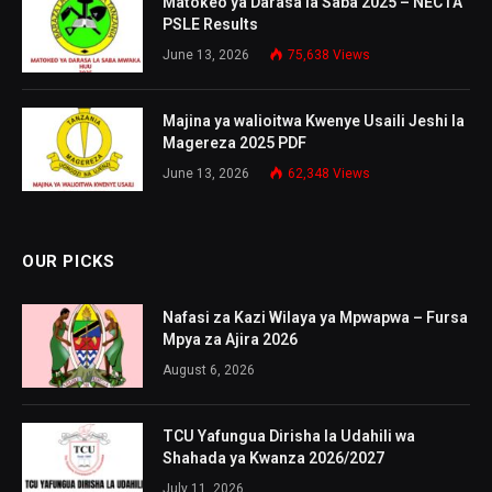
Matokeo ya Darasa la Saba 2025 – NECTA
PSLE Results
June 13, 2026
75,638
Views
Majina ya walioitwa Kwenye Usaili Jeshi la
Magereza 2025 PDF
June 13, 2026
62,348
Views
OUR PICKS
Nafasi za Kazi Wilaya ya Mpwapwa – Fursa
Mpya za Ajira 2026
August 6, 2026
TCU Yafungua Dirisha la Udahili wa
Shahada ya Kwanza 2026/2027
July 11, 2026