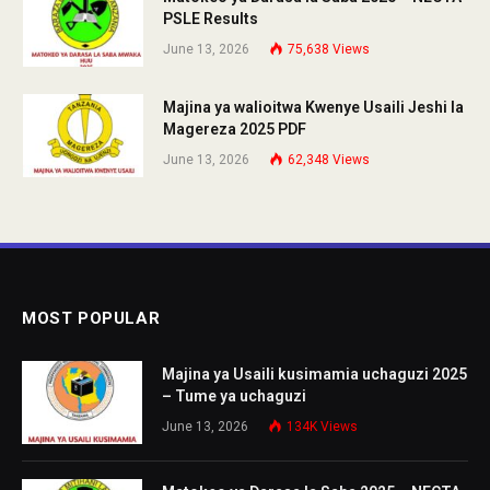
PSLE Results
June 13, 2026
75,638
Views
Majina ya walioitwa Kwenye Usaili Jeshi la
Magereza 2025 PDF
June 13, 2026
62,348
Views
MOST POPULAR
Majina ya Usaili kusimamia uchaguzi 2025
– Tume ya uchaguzi
June 13, 2026
134K
Views