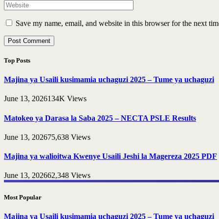
Save my name, email, and website in this browser for the next ti
Top Posts
Majina ya Usaili kusimamia uchaguzi 2025 – Tume ya uchaguzi
June 13, 2026
134K
Views
Matokeo ya Darasa la Saba 2025 – NECTA PSLE Results
June 13, 2026
75,638
Views
Majina ya walioitwa Kwenye Usaili Jeshi la Magereza 2025 PDF
June 13, 2026
62,348
Views
Most Popular
Majina ya Usaili kusimamia uchaguzi 2025 – Tume ya uchaguzi