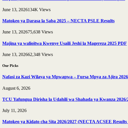
June 13, 2026
134K
Views
Matokeo ya Darasa la Saba 2025 – NECTA PSLE Results
June 13, 2026
75,638
Views
Majina ya walioitwa Kwenye Usaili Jeshi la Magereza 2025 PDF
June 13, 2026
62,348
Views
Our Picks
Nafasi za Kazi Wilaya ya Mpwapwa – Fursa Mpya za Ajira 2026
August 6, 2026
TCU Yafungua Dirisha la Udahili wa Shahada ya Kwanza 2026/
July 11, 2026
Matokeo ya Kidato cha Sita 2026/2027 (NECTA ACSEE Results 