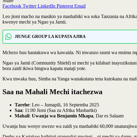
Share
Facebook
Twitter
LinkedIn
Pinterest
Email
Leo jioni macho na masikio ya mashabiki wa soka Tanzania na Af
kwenye mechi ya Ngao ya Jamii.
JIUNGE GROUP LA KUPATA AJIRA
Mchezo huu hautakuwa wa kawaida. Ni mwanzo rasmi wa msimu mpya 
Ngao ya Jamii (Community Shield) ni mechi ya kifahari inayozikutan
bora zaidi ikiwa bingwa kapata mataji yote.
Kwa mwaka huu, Simba na Yanga wanakutana tena kutokana na mafani
Saa na Mahali Mechi itachezwa
Tarehe
: Leo – Jumapili, 16 Septemba 2025
Saa
: 11:00 Jioni (Saa za Afrika Mashariki)
Mahali
:
Uwanja wa Benjamin Mkapa
, Dar es Salaam
Uwanja huu wenye uwezo wa zaidi ya mashabiki 60,000 unatarajiwa ku
Derby ya Kariakoo haihitaji utangulizi mwingi – ni mechi ya damu, 