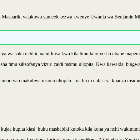
rika Mashariki yatakuwa yameelekezwa kwenye Uwanja wa Benjamin Mk
wa soka nchini, na ni fursa kwa kila timu kuonyesha ubabe mapema 
isha timu zilizofanya vizuri zaidi msimu uliopita. Kwa kawaida, bin
kio yao makubwa msimu uliopita – na hii ni nafasi ya kuanza msimu
jaa kupita kiasi, huku mashabiki kutoka kila kona ya nchi wakimimin
moyo na roho. Leo jioni, historia mpya itaandikwa. Ni Simba au Yang