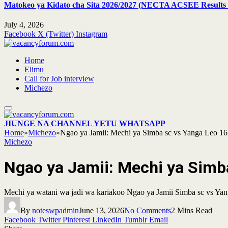
Matokeo ya Kidato cha Sita 2026/2027 (NECTA ACSEE Results 
July 4, 2026
Facebook
X (Twitter)
Instagram
Home
Elimu
Call for Job interview
Michezo
JIUNGE NA CHANNEL YETU WHATSAPP
Home
»
Michezo
»
Ngao ya Jamii: Mechi ya Simba sc vs Yanga Leo 1
Michezo
Ngao ya Jamii: Mechi ya Simb
Mechi ya watani wa jadi wa kariakoo Ngao ya Jamii Simba sc vs Yan
By
noteswpadmin
June 13, 2026
No Comments
2 Mins Read
Facebook
Twitter
Pinterest
LinkedIn
Tumblr
Email