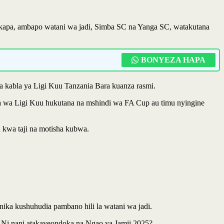
apa, ambapo watani wa jadi, Simba SC na Yanga SC, watakutana
BONYEZA HAPA
kabla ya Ligi Kuu Tanzania Bara kuanza rasmi.
gwa wa Ligi Kuu hukutana na mshindi wa FA Cup au timu nyingine
 kwa taji na motisha kubwa.
ika kushuhudia pambano hili la watani wa jadi.
a? Ni nani atakayeondoka na Ngao ya Jamii 2025?