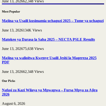
June 13, 2026
62,348
Views
Most Popular
Majina ya Usaili kusimamia uchaguzi 2025 – Tume ya uchaguzi
June 13, 2026
134K
Views
Matokeo ya Darasa la Saba 2025 – NECTA PSLE Results
June 13, 2026
75,638
Views
Majina ya walioitwa Kwenye Usaili Jeshi la Magereza 2025
PDF
June 13, 2026
62,348
Views
Our Picks
Nafasi za Kazi Wilaya ya Mpwapwa – Fursa Mpya za Ajira
2026
August 6, 2026