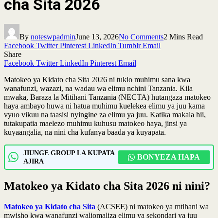
cha Sita 2026
By
noteswpadmin
June 13, 2026
No Comments
2 Mins Read
Facebook
Twitter
Pinterest
LinkedIn
Tumblr
Email
Share
Facebook
Twitter
LinkedIn
Pinterest
Email
Matokeo ya Kidato cha Sita 2026 ni tukio muhimu sana kwa
wanafunzi, wazazi, na wadau wa elimu nchini Tanzania. Kila
mwaka, Baraza la Mitihani Tanzania (NECTA) hutangaza matokeo
haya ambayo huwa ni hatua muhimu kuelekea elimu ya juu kama
vyuo vikuu na taasisi nyingine za elimu ya juu. Katika makala hii,
tutakupatia maelezo muhimu kuhusu matokeo haya, jinsi ya
kuyaangalia, na nini cha kufanya baada ya kuyapata.
JIUNGE GROUP LA KUPATA
BONYEZA HAPA
AJIRA
Matokeo ya Kidato cha Sita 2026 ni nini?
Matokeo ya Kidato cha Sita
(ACSEE) ni matokeo ya mtihani wa
mwisho kwa wanafunzi waliomaliza elimu ya sekondari ya juu