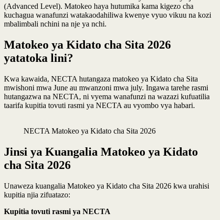
(Advanced Level). Matokeo haya hutumika kama kigezo cha
kuchagua wanafunzi watakaodahiliwa kwenye vyuo vikuu na kozi
mbalimbali nchini na nje ya nchi.
Matokeo ya Kidato cha Sita 2026
yatatoka lini?
Kwa kawaida, NECTA hutangaza matokeo ya Kidato cha Sita
mwishoni mwa June au mwanzoni mwa july. Ingawa tarehe rasmi
hutangazwa na NECTA, ni vyema wanafunzi na wazazi kufuatilia
taarifa kupitia tovuti rasmi ya NECTA au vyombo vya habari.
NECTA Matokeo ya Kidato cha Sita 2026
Jinsi ya Kuangalia Matokeo ya Kidato
cha Sita 2026
Unaweza kuangalia Matokeo ya Kidato cha Sita 2026 kwa urahisi
kupitia njia zifuatazo:
Kupitia tovuti rasmi ya NECTA