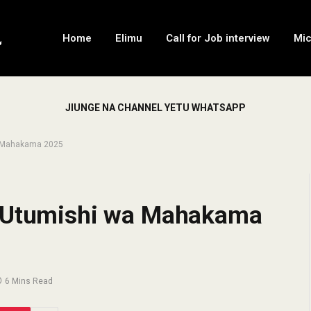
Home
Elimu
Call for Job interview
Mi
JIUNGE NA CHANNEL YETU WHATSAPP
a Mahakama 2025
a Utumishi wa Mahakama
6 Mins Read