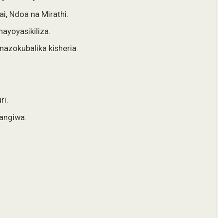
ai, Ndoa na Mirathi.
ayoyasikiliza.
azokubalika kisheria.
.
ri.
angiwa.