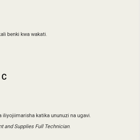
ali benki kwa wakati.
 C
liyojiimarisha katika ununuzi na ugavi.
 and Supplies Full Technician
.