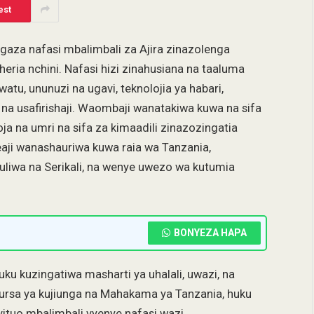
est
aza nafasi mbalimbali za Ajira zinazolenga
sheria nchini. Nafasi hizi zinahusiana na taaluma
watu, ununuzi na ugavi, teknolojia ya habari,
 na usafirishaji. Waombaji wanatakiwa kuwa na sifa
ja na umri na sifa za kimaadili zinazozingatia
ji wanashauriwa kuwa raia wa Tanzania,
liwa na Serikali, na wenye uwezo wa kutumia
BONYEZA HAPA
uku kuzingatiwa masharti ya uhalali, uwazi, na
i fursa ya kujiunga na Mahakama ya Tanzania, huku
tuo mbalimbali vyenye nafasi wazi.