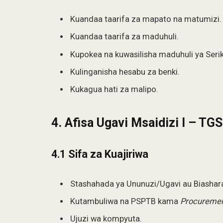
Kuandaa taarifa za mapato na matumizi.
Kuandaa taarifa za maduhuli.
Kupokea na kuwasilisha maduhuli ya Serik
Kulinganisha hesabu za benki.
Kukagua hati za malipo.
4. Afisa Ugavi Msaidizi I – TGS
4.1 Sifa za Kuajiriwa
Stashahada ya Ununuzi/Ugavi au Biashara i
Kutambuliwa na PSPTB kama
Procurement
Ujuzi wa kompyuta.