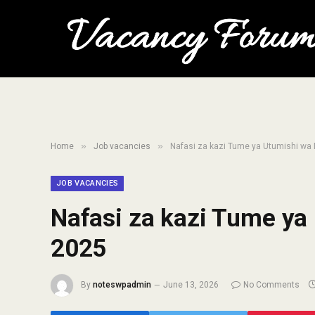
»
»
Home
Job vacancies
Nafasi za kazi Tume ya Utumishi w
JOB VACANCIES
Nafasi za kazi Tume y
2025
By
noteswpadmin
June 13, 2026
No Comments