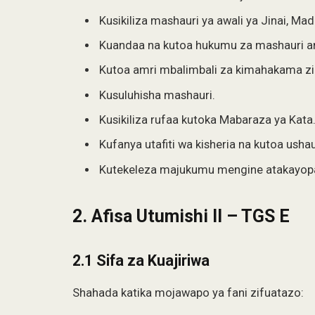
Kusikiliza mashauri ya awali ya Jinai, Mad
Kuandaa na kutoa hukumu za mashauri an
Kutoa amri mbalimbali za kimahakama zin
Kusuluhisha mashauri.
Kusikiliza rufaa kutoka Mabaraza ya Kata
Kufanya utafiti wa kisheria na kutoa ushau
Kutekeleza majukumu mengine atakayop
2. Afisa Utumishi II – TGS E
2.1 Sifa za Kuajiriwa
Shahada katika mojawapo ya fani zifuatazo: