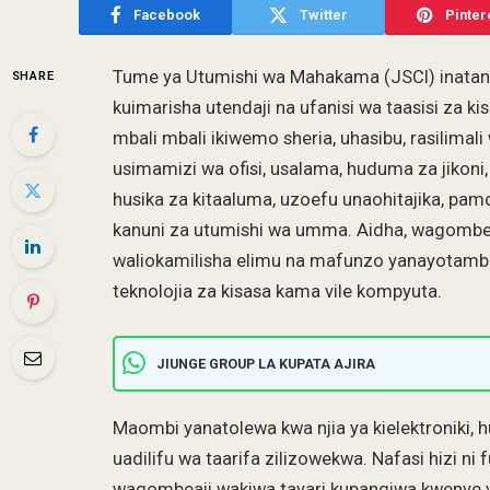
Facebook
Twitter
Pinter
Tume ya Utumishi wa Mahakama (JSCI) inatang
SHARE
kuimarisha utendaji na ufanisi wa taasisi za ki
mbali mbali ikiwemo sheria, uhasibu, rasilimali 
usimamizi wa ofisi, usalama, huduma za jikoni,
husika za kitaaluma, uzoefu unaohitajika, pamo
kanuni za utumishi wa umma. Aidha, wagombea
waliokamilisha elimu na mafunzo yanayotambu
teknolojia za kisasa kama vile kompyuta.
JIUNGE GROUP LA KUPATA AJIRA
Maombi yanatolewa kwa njia ya kielektroniki, h
uadilifu wa taarifa zilizowekwa. Nafasi hizi n
wagombeaji wakiwa tayari kupangiwa kwenye vi