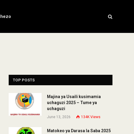
chezo
TOP POSTS
Majina ya Usaili kusimamia
uchaguzi 2025 – Tume ya
uchaguzi
June 13, 2026
134K
Views
Matokeo ya Darasa la Saba 2025