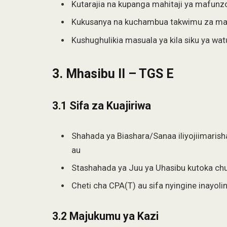
Kutarajia na kupanga mahitaji ya mafunz
Kukusanya na kuchambua takwimu za masu
Kushughulikia masuala ya kila siku ya wat
3. Mhasibu II – TGS E
3.1 Sifa za Kuajiriwa
Shahada ya Biashara/Sanaa iliyojiimarish
au
Stashahada ya Juu ya Uhasibu kutoka chu
Cheti cha CPA(T) au sifa nyingine inayo
3.2 Majukumu ya Kazi