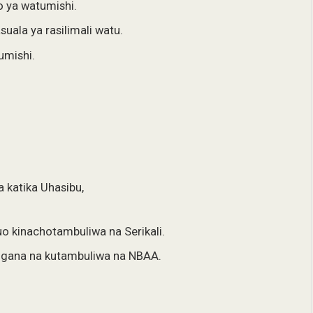
o ya watumishi.
ala ya rasilimali watu.
umishi.
a katika Uhasibu,
o kinachotambuliwa na Serikali.
lingana na kutambuliwa na NBAA.