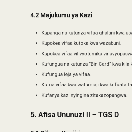
4.2 Majukumu ya Kazi
Kupanga na kutunza vifaa ghalani kwa us
Kupokea vifaa kutoka kwa wazabuni.
Kupokea vifaa vilivyotumika vinavyopasw
Kufungua na kutunza “Bin Card” kwa kila k
Kufungua leja ya vifaa.
Kutoa vifaa kwa watumiaji kwa kufuata ta
Kufanya kazi nyingine zitakazopangwa.
5. Afisa Ununuzi II – TGS D