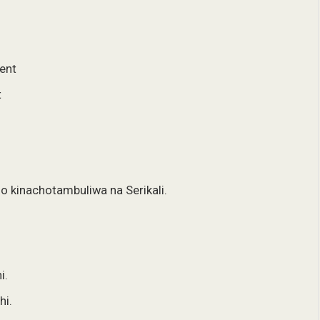
ent
t
o kinachotambuliwa na Serikali.
i.
hi.