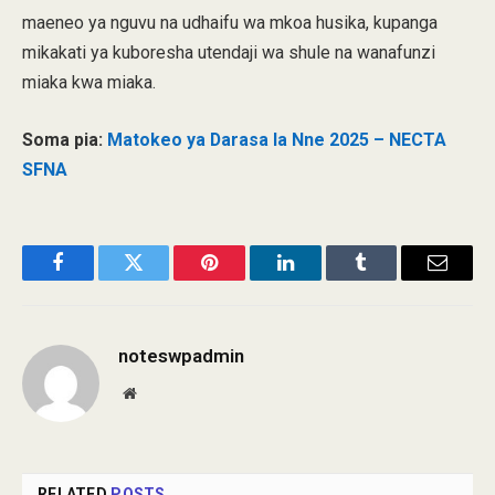
maeneo ya nguvu na udhaifu wa mkoa husika, kupanga
mikakati ya kuboresha utendaji wa shule na wanafunzi
miaka kwa miaka.
Soma pia:
Matokeo ya Darasa la Nne 2025 – NECTA
SFNA
Facebook
Twitter
Pinterest
LinkedIn
Tumblr
Email
noteswpadmin
Website
RELATED
POSTS