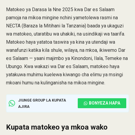
Matokeo ya Darasa la Nne 2025 kwa Dar es Salaam
pamoja na mikoa mingine nchini yametolewa rasmi na
NECTA (Baraza la Mitihani la Tanzania) baada ya ukaguzi
wa matokeo, utaratibu wa uhakiki, na usindikaji wa taarifa.
Matokeo haya yatatoa taswira ya kina ya utendaji wa
wanafunzi katika kila shule, wilaya, na mkoa, ikiwemo Dar
es Salaam — yaani majimbo ya Kinondoni, Ilala, Temeke na
Ubungo. Kwa wakazi wa Dar es Salaam, matokeo haya
yatakuwa muhimu kuelewa kiwango cha elimu ya msingi
mkoani humu na kulinganisha na mikoa mingine.
JIUNGE GROUP LA KUPATA
BONYEZA HAPA
AJIRA
Kupata matokeo ya mkoa wako