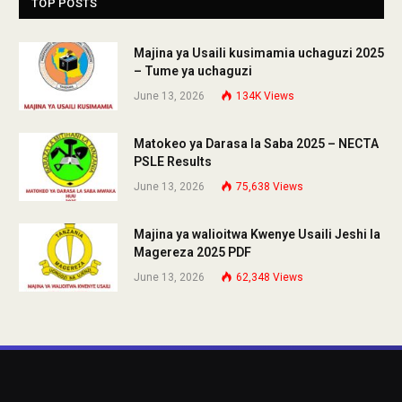
TOP POSTS
Majina ya Usaili kusimamia uchaguzi 2025
– Tume ya uchaguzi
June 13, 2026
134K
Views
Matokeo ya Darasa la Saba 2025 – NECTA
PSLE Results
June 13, 2026
75,638
Views
Majina ya walioitwa Kwenye Usaili Jeshi la
Magereza 2025 PDF
June 13, 2026
62,348
Views