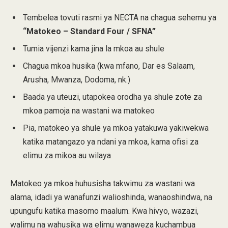
Tembelea tovuti rasmi ya NECTA na chagua sehemu ya
“Matokeo – Standard Four / SFNA”
Tumia vijenzi kama jina la mkoa au shule
Chagua mkoa husika (kwa mfano, Dar es Salaam,
Arusha, Mwanza, Dodoma, nk.)
Baada ya uteuzi, utapokea orodha ya shule zote za
mkoa pamoja na wastani wa matokeo
Pia, matokeo ya shule ya mkoa yatakuwa yakiwekwa
katika matangazo ya ndani ya mkoa, kama ofisi za
elimu za mikoa au wilaya
Matokeo ya mkoa huhusisha takwimu za wastani wa
alama, idadi ya wanafunzi walioshinda, wanaoshindwa, na
upungufu katika masomo maalum. Kwa hivyo, wazazi,
walimu na wahusika wa elimu wanaweza kuchambua