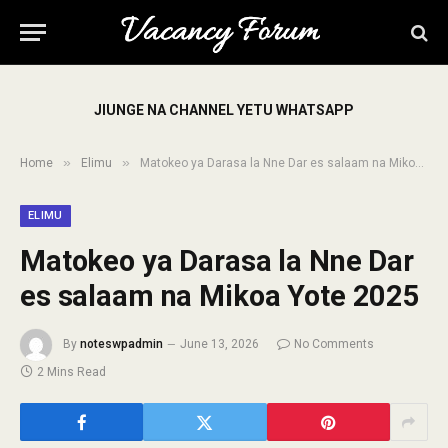
JIUNGE NA CHANNEL YETU WHATSAPP
»
»
Home
Elimu
Matokeo ya Darasa la Nne Dar es salaam na Mikoa Yote 2025
ELIMU
Matokeo ya Darasa la Nne Dar
es salaam na Mikoa Yote 2025
By
noteswpadmin
June 13, 2026
No Comments
2 Mins Read