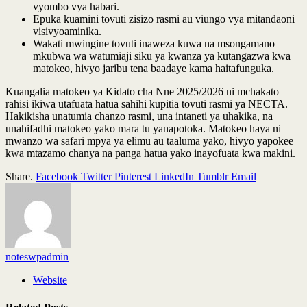
vyombo vya habari.
Epuka kuamini tovuti zisizo rasmi au viungo vya mitandaoni
visivyoaminika.
Wakati mwingine tovuti inaweza kuwa na msongamano
mkubwa wa watumiaji siku ya kwanza ya kutangazwa kwa
matokeo, hivyo jaribu tena baadaye kama haitafunguka.
Kuangalia matokeo ya Kidato cha Nne 2025/2026 ni mchakato
rahisi ikiwa utafuata hatua sahihi kupitia tovuti rasmi ya NECTA.
Hakikisha unatumia chanzo rasmi, una intaneti ya uhakika, na
unahifadhi matokeo yako mara tu yanapotoka. Matokeo haya ni
mwanzo wa safari mpya ya elimu au taaluma yako, hivyo yapokee
kwa mtazamo chanya na panga hatua yako inayofuata kwa makini.
Share.
Facebook
Twitter
Pinterest
LinkedIn
Tumblr
Email
noteswpadmin
Website