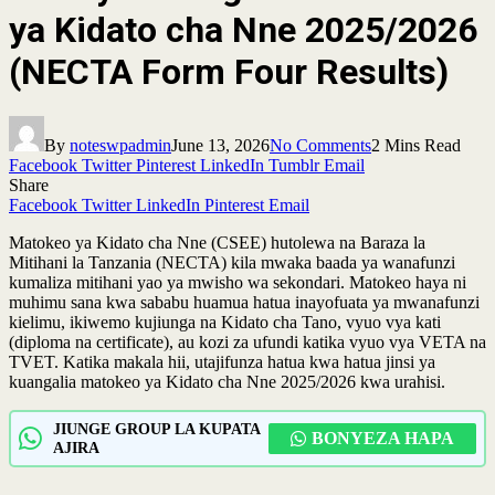
ya Kidato cha Nne 2025/2026
(NECTA Form Four Results)
By
noteswpadmin
June 13, 2026
No Comments
2 Mins Read
Facebook
Twitter
Pinterest
LinkedIn
Tumblr
Email
Share
Facebook
Twitter
LinkedIn
Pinterest
Email
Matokeo ya Kidato cha Nne (CSEE) hutolewa na Baraza la
Mitihani la Tanzania (NECTA) kila mwaka baada ya wanafunzi
kumaliza mitihani yao ya mwisho wa sekondari. Matokeo haya ni
muhimu sana kwa sababu huamua hatua inayofuata ya mwanafunzi
kielimu, ikiwemo kujiunga na Kidato cha Tano, vyuo vya kati
(diploma na certificate), au kozi za ufundi katika vyuo vya VETA na
TVET. Katika makala hii, utajifunza hatua kwa hatua jinsi ya
kuangalia matokeo ya Kidato cha Nne 2025/2026 kwa urahisi.
JIUNGE GROUP LA KUPATA
BONYEZA HAPA
AJIRA