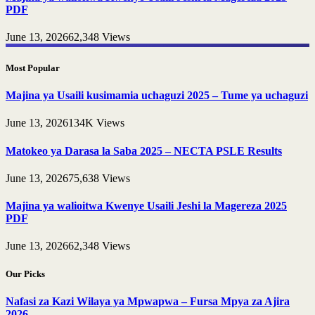
PDF
June 13, 2026
62,348
Views
Most Popular
Majina ya Usaili kusimamia uchaguzi 2025 – Tume ya uchaguzi
June 13, 2026
134K
Views
Matokeo ya Darasa la Saba 2025 – NECTA PSLE Results
June 13, 2026
75,638
Views
Majina ya walioitwa Kwenye Usaili Jeshi la Magereza 2025
PDF
June 13, 2026
62,348
Views
Our Picks
Nafasi za Kazi Wilaya ya Mpwapwa – Fursa Mpya za Ajira
2026