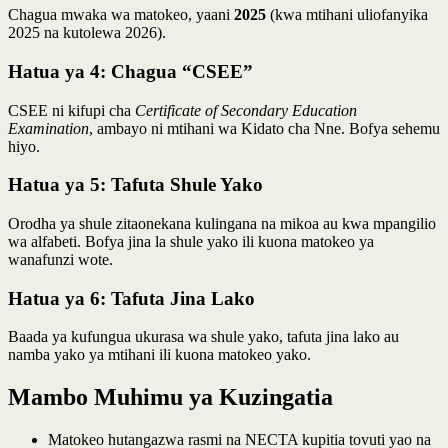
Chagua mwaka wa matokeo, yaani
2025
(kwa mtihani uliofanyika
2025 na kutolewa 2026).
Hatua ya 4: Chagua “CSEE”
CSEE ni kifupi cha
Certificate of Secondary Education
Examination
, ambayo ni mtihani wa Kidato cha Nne. Bofya sehemu
hiyo.
Hatua ya 5: Tafuta Shule Yako
Orodha ya shule zitaonekana kulingana na mikoa au kwa mpangilio
wa alfabeti. Bofya jina la shule yako ili kuona matokeo ya
wanafunzi wote.
Hatua ya 6: Tafuta Jina Lako
Baada ya kufungua ukurasa wa shule yako, tafuta jina lako au
namba yako ya mtihani ili kuona matokeo yako.
Mambo Muhimu ya Kuzingatia
Matokeo hutangazwa rasmi na NECTA kupitia tovuti yao na