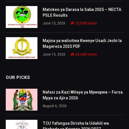
Matokeo ya Darasa la Saba 2025 – NECTA
PSLE Results
June 13, 2026
75,638
Views
Majina ya walioitwa Kwenye Usaili Jeshi la
Magereza 2025 PDF
June 13, 2026
62,348
Views
OUR PICKS
Nafasi za Kazi Wilaya ya Mpwapwa – Fursa
Mpya za Ajira 2026
August 6, 2026
TCU Yafungua Dirisha la Udahili wa
Shahada ya Kwanza 2026/2027