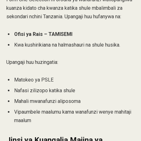
kuanza kidato cha kwanza katika shule mbalimbali za
sekondari nchini Tanzania. Upangaji huu hufanywa na:
Ofisi ya Rais – TAMISEMI
Kwa kushirikiana na halmashauri na shule husika.
Upangaji huu huzingatia:
Matokeo ya PSLE
Nafasi zilizopo katika shule
Mahali mwanafunzi aliposoma
Vipaumbele maalumu kama wanafunzi wenye mahitaji
maalum
Jinsi ya Kuangalia Majina ya