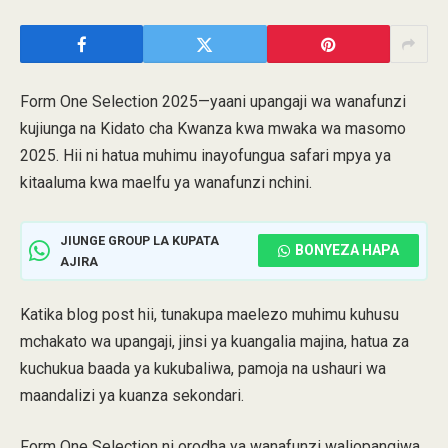
Form One Selection 2025—yaani upangaji wa wanafunzi
kujiunga na Kidato cha Kwanza kwa mwaka wa masomo
2025. Hii ni hatua muhimu inayofungua safari mpya ya
kitaaluma kwa maelfu ya wanafunzi nchini.
JIUNGE GROUP LA KUPATA
BONYEZA HAPA
AJIRA
Katika blog post hii, tunakupa maelezo muhimu kuhusu
mchakato wa upangaji, jinsi ya kuangalia majina, hatua za
kuchukua baada ya kukubaliwa, pamoja na ushauri wa
maandalizi ya kuanza sekondari.
Form One Selection ni orodha ya wanafunzi waliopangiwa