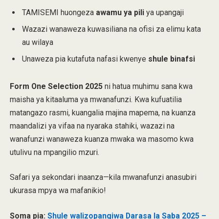
TAMISEMI huongeza
awamu ya pili
ya upangaji
Wazazi wanaweza kuwasiliana na ofisi za elimu kata
au wilaya
Unaweza pia kutafuta nafasi kwenye
shule binafsi
Form One Selection 2025
ni hatua muhimu sana kwa
maisha ya kitaaluma ya mwanafunzi. Kwa kufuatilia
matangazo rasmi, kuangalia majina mapema, na kuanza
maandalizi ya vifaa na nyaraka stahiki, wazazi na
wanafunzi wanaweza kuanza mwaka wa masomo kwa
utulivu na mpangilio mzuri.
Safari ya sekondari inaanza—kila mwanafunzi anasubiri
ukurasa mpya wa mafanikio!
Soma pia:
Shule walizopangiwa Darasa la Saba 2025 –