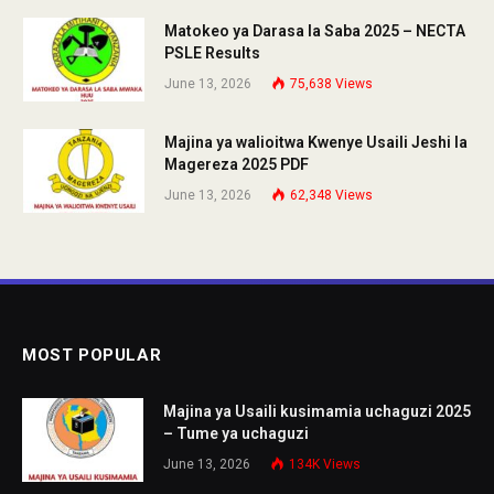
Matokeo ya Darasa la Saba 2025 – NECTA
PSLE Results
June 13, 2026
75,638
Views
Majina ya walioitwa Kwenye Usaili Jeshi la
Magereza 2025 PDF
June 13, 2026
62,348
Views
MOST POPULAR
Majina ya Usaili kusimamia uchaguzi 2025
– Tume ya uchaguzi
June 13, 2026
134K
Views