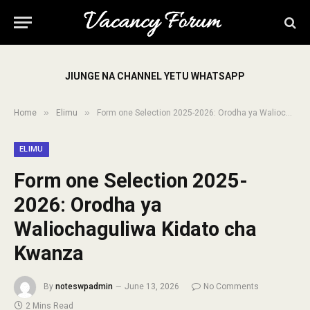
JIUNGE NA CHANNEL YETU WHATSAPP
»
»
Home
Elimu
Form one Selection 2025-2026: Orodha ya Waliochaguliwa Kidato cha Kwanza
ELIMU
Form one Selection 2025-
2026: Orodha ya
Waliochaguliwa Kidato cha
Kwanza
By
noteswpadmin
June 13, 2026
No Comments
2 Mins Read