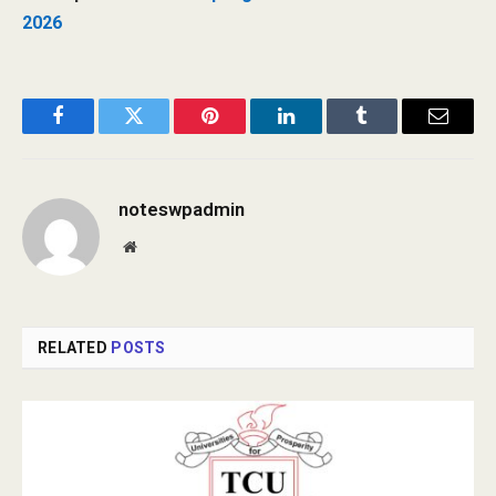
2026
Facebook
Twitter
Pinterest
LinkedIn
Tumblr
Email
noteswpadmin
Website
RELATED
POSTS