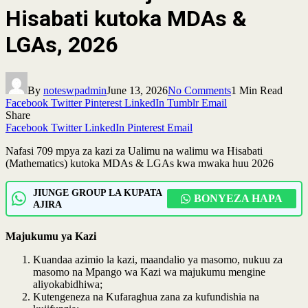
Hisabati kutoka MDAs &
LGAs, 2026
By
noteswpadmin
June 13, 2026
No Comments
1 Min Read
Facebook
Twitter
Pinterest
LinkedIn
Tumblr
Email
Share
Facebook
Twitter
LinkedIn
Pinterest
Email
Nafasi 709 mpya za kazi za Ualimu na walimu wa Hisabati
(Mathematics) kutoka MDAs & LGAs kwa mwaka huu 2026
JIUNGE GROUP LA KUPATA
BONYEZA HAPA
AJIRA
Majukumu ya Kazi
Kuandaa azimio la kazi, maandalio ya masomo, nukuu za
masomo na Mpango wa Kazi wa majukumu mengine
aliyokabidhiwa;
Kutengeneza na Kufaraghua zana za kufundishia na