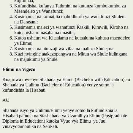
kujifunzia;
Kufundisha, kufanya Tathmini na kutunza kumbukumbu za
Maendeleo ya Wanafunzi;
Kusimamia na kufuatilia mahudhurio ya wanafunzi Shuleni
na Darasani;
Kusimamia malezi ya wanafunzi Kiakili, Kimwili, Kiroho na
kutoa ushauri nasaha na unasihi;
Kutoa ushauri wa Kitaalamu na kutaaluma kuhusu maendeleo
ya Elimu;
Kusimamia na utunzaji wa vifaa na mali za Shule; na
Kazi nyingine atakazopangwa na Mkuu wa Shule kulingana
na majukumu ya Shule.
Elimu na Vigezo
Kuajiriwa mwenye Shahada ya Elimu (Bachelor with Education) au
Shahada ya Ualimu (Bachelor of Education) yenye somo la
kufundishia la Hisabati
AU
Shahada isiyo ya Ualimu/Elimu yenye somo la kufundishia la
Hisabati pamoja na Stashahada ya Uzamili ya Elimu (Postgraduate
Diploma in Education) kutoka Vyuo vya Elimu ya Juu
vinavyotambulika na Serikali.