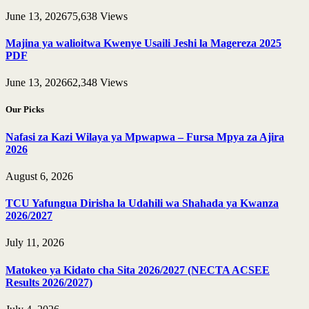
June 13, 2026
75,638
Views
Majina ya walioitwa Kwenye Usaili Jeshi la Magereza 2025
PDF
June 13, 2026
62,348
Views
Our Picks
Nafasi za Kazi Wilaya ya Mpwapwa – Fursa Mpya za Ajira
2026
August 6, 2026
TCU Yafungua Dirisha la Udahili wa Shahada ya Kwanza
2026/2027
July 11, 2026
Matokeo ya Kidato cha Sita 2026/2027 (NECTA ACSEE
Results 2026/2027)