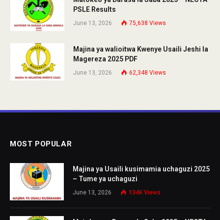
PSLE Results
June 13, 2026
75,638
Views
Majina ya walioitwa Kwenye Usaili Jeshi la
Magereza 2025 PDF
June 13, 2026
62,348
Views
MOST POPULAR
Majina ya Usaili kusimamia uchaguzi 2025
– Tume ya uchaguzi
June 13, 2026
134K
Views