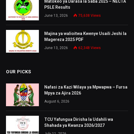
Matokeo ya Darasa la Saba 2025 – NECTA
PSLE Results
June 13, 2026
75,638
Views
Majina ya walioitwa Kwenye Usaili Jeshi la
Magereza 2025 PDF
June 13, 2026
62,348
Views
OUR PICKS
Nafasi za Kazi Wilaya ya Mpwapwa – Fursa
Mpya za Ajira 2026
August 6, 2026
TCU Yafungua Dirisha la Udahili wa
Shahada ya Kwanza 2026/2027
July 11, 2026