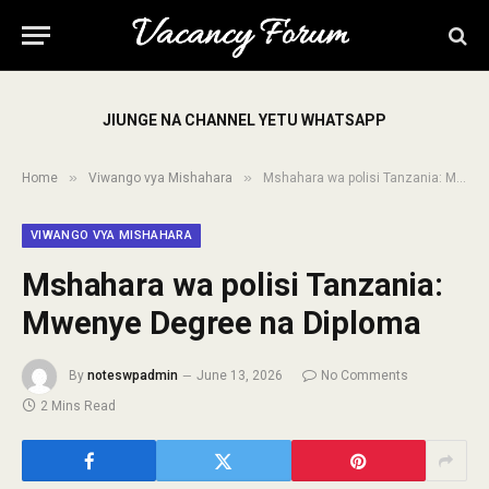
JIUNGE NA CHANNEL YETU WHATSAPP
»
»
Home
Viwango vya Mishahara
Mshahara wa polisi Tanzania: Mwenye Degree na Diploma
VIWANGO VYA MISHAHARA
Mshahara wa polisi Tanzania:
Mwenye Degree na Diploma
By
noteswpadmin
June 13, 2026
No Comments
2 Mins Read