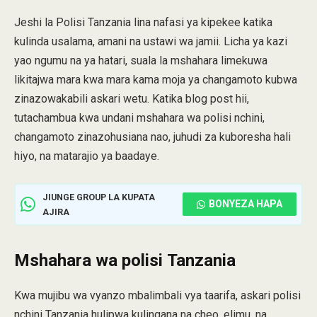
Jeshi la Polisi Tanzania lina nafasi ya kipekee katika
kulinda usalama, amani na ustawi wa jamii. Licha ya kazi
yao ngumu na ya hatari, suala la mshahara limekuwa
likitajwa mara kwa mara kama moja ya changamoto kubwa
zinazowakabili askari wetu. Katika blog post hii,
tutachambua kwa undani mshahara wa polisi nchini,
changamoto zinazohusiana nao, juhudi za kuboresha hali
hiyo, na matarajio ya baadaye.
JIUNGE GROUP LA KUPATA
BONYEZA HAPA
AJIRA
Mshahara wa polisi Tanzania
Kwa mujibu wa vyanzo mbalimbali vya taarifa, askari polisi
nchini Tanzania hulipwa kulingana na cheo, elimu, na