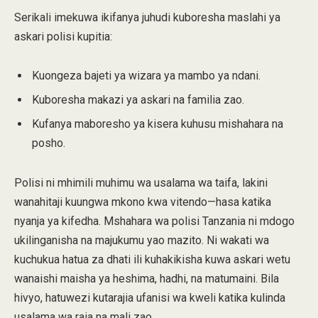
Serikali imekuwa ikifanya juhudi kuboresha maslahi ya
askari polisi kupitia:
Kuongeza bajeti ya wizara ya mambo ya ndani.
Kuboresha makazi ya askari na familia zao.
Kufanya maboresho ya kisera kuhusu mishahara na
posho.
Polisi ni mhimili muhimu wa usalama wa taifa, lakini
wanahitaji kuungwa mkono kwa vitendo—hasa katika
nyanja ya kifedha. Mshahara wa polisi Tanzania ni mdogo
ukilinganisha na majukumu yao mazito. Ni wakati wa
kuchukua hatua za dhati ili kuhakikisha kuwa askari wetu
wanaishi maisha ya heshima, hadhi, na matumaini. Bila
hivyo, hatuwezi kutarajia ufanisi wa kweli katika kulinda
usalama wa raia na mali zao.