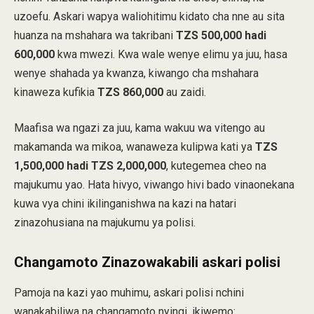
uzoefu. Askari wapya waliohitimu kidato cha nne au sita
huanza na mshahara wa takribani
TZS 500,000 hadi
600,000
kwa mwezi. Kwa wale wenye elimu ya juu, hasa
wenye shahada ya kwanza, kiwango cha mshahara
kinaweza kufikia
TZS 860,000
au zaidi.
Maafisa wa ngazi za juu, kama wakuu wa vitengo au
makamanda wa mikoa, wanaweza kulipwa kati ya
TZS
1,500,000 hadi TZS 2,000,000
, kutegemea cheo na
majukumu yao. Hata hivyo, viwango hivi bado vinaonekana
kuwa vya chini ikilinganishwa na kazi na hatari
zinazohusiana na majukumu ya polisi.
Changamoto Zinazowakabili askari polisi
Pamoja na kazi yao muhimu, askari polisi nchini
wanakabiliwa na changamoto nyingi, ikiwemo: