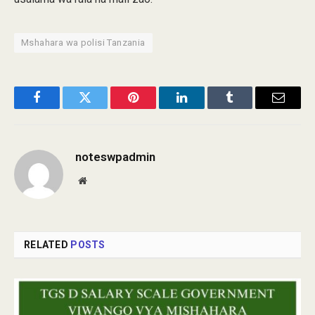
Mshahara wa polisi Tanzania
Facebook
Twitter
Pinterest
LinkedIn
Tumblr
Email
noteswpadmin
Website
RELATED
POSTS