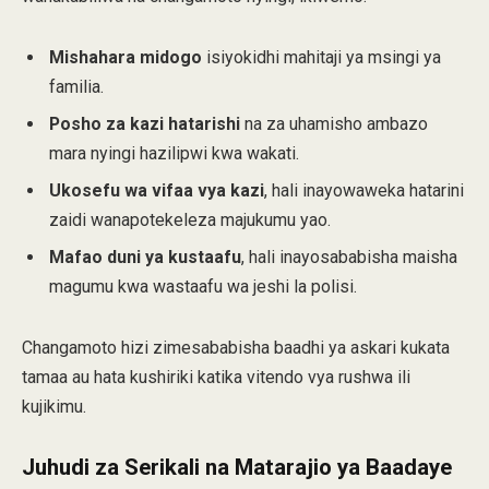
Mishahara midogo
isiyokidhi mahitaji ya msingi ya
familia.
Posho za kazi hatarishi
na za uhamisho ambazo
mara nyingi hazilipwi kwa wakati.
Ukosefu wa vifaa vya kazi
, hali inayowaweka hatarini
zaidi wanapotekeleza majukumu yao.
Mafao duni ya kustaafu
, hali inayosababisha maisha
magumu kwa wastaafu wa jeshi la polisi.
Changamoto hizi zimesababisha baadhi ya askari kukata
tamaa au hata kushiriki katika vitendo vya rushwa ili
kujikimu.
Juhudi za Serikali na Matarajio ya Baadaye