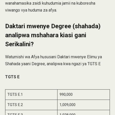
wanahamasika zaidi kuhudumia jamii na kuboresha
viwango vya huduma za afya.
Daktari mwenye Degree (shahada)
analipwa mshahara kiasi gani
Serikalini?
Watumishi wa Afya hususani Daktari mwenye Elimu ya
Shahada yaani Degree, analipwa kwa ngazi ya TGTS E
TGTS E
TGTS E.1
990,000
TGTS E.2
1,009,000