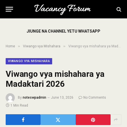
JIUNGE NA CHANNEL YETU WHATSAPP
»
»
Home
Viwango vya Mishahara
Viwango vya mishahara ya Madaktari 2026
VIWANGO VYA MISHAHARA
Viwango vya mishahara ya
Madaktari 2026
By
noteswpadmin
June 13, 2026
No Comments
1 Min Read