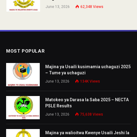
June 13, 2026
62,348
Views
MOST POPULAR
Majina ya Usaili kusimamia uchaguzi 2025
– Tume ya uchaguzi
June 13, 2026
134K
Views
Matokeo ya Darasa la Saba 2025 – NECTA
PSLE Results
June 13, 2026
75,638
Views
Majina ya walioitwa Kwenye Usaili Jeshi la