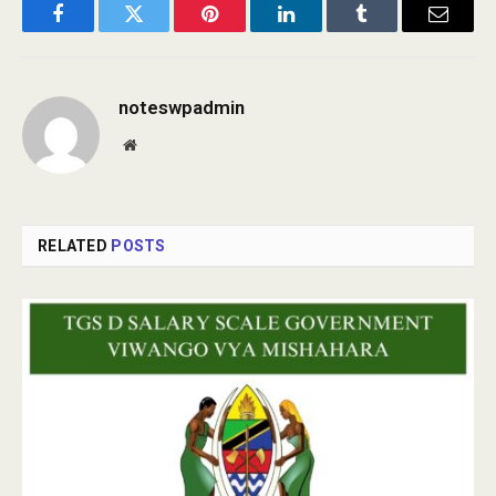
Facebook
Twitter
Pinterest
LinkedIn
Tumblr
Email
noteswpadmin
Website
RELATED
POSTS