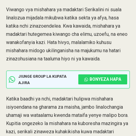
Viwango vya mishahara ya madaktari Serikalini ni suala
linalozua mijadala mikubwa katika sekta ya afya, hasa
katika nchi zinazoendelea. Kwa kawaida, mishahara ya
madaktari hutegemea kiwango cha elimu, uzoefu, na eneo
wanakofanyia kazi. Hata hivyo, malalamiko kuhusu
mishahara midogo ukilinganisha na majukumu na hatari
zinazohusiana na taaluma hiyo ni ya kawaida.
JIUNGE GROUP LA KUPATA
BONYEZA HAPA
AJIRA
Katika baadhi ya nchi, madaktari hulipwa mishahara
isiyoendana na gharama za maisha, jambo linalochangia
uhamaji wa wataalamu kwenda mataifa yenye malipo bora.
Kupitia ongezeko la mishahara na kuboresha mazingira ya
kazi, serikali zinaweza kuhakikisha kuwa madaktari