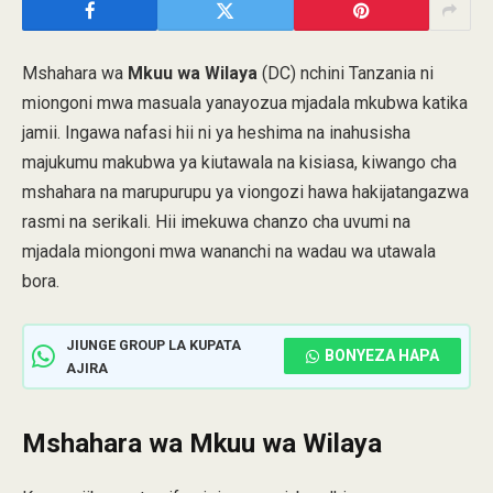
Mshahara wa
Mkuu wa Wilaya
(DC) nchini Tanzania ni
miongoni mwa masuala yanayozua mjadala mkubwa katika
jamii. Ingawa nafasi hii ni ya heshima na inahusisha
majukumu makubwa ya kiutawala na kisiasa, kiwango cha
mshahara na marupurupu ya viongozi hawa hakijatangazwa
rasmi na serikali. Hii imekuwa chanzo cha uvumi na
mjadala miongoni mwa wananchi na wadau wa utawala
bora.​
JIUNGE GROUP LA KUPATA
BONYEZA HAPA
AJIRA
Mshahara wa Mkuu wa Wilaya