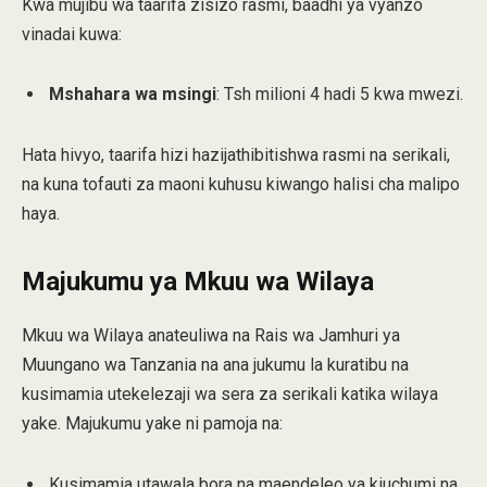
Kwa mujibu wa taarifa zisizo rasmi, baadhi ya vyanzo
vinadai kuwa:​
Mshahara wa msingi
: Tsh milioni 4 hadi 5 kwa mwezi.​
Hata hivyo, taarifa hizi hazijathibitishwa rasmi na serikali,
na kuna tofauti za maoni kuhusu kiwango halisi cha malipo
haya.​
Majukumu ya Mkuu wa Wilaya
Mkuu wa Wilaya anateuliwa na Rais wa Jamhuri ya
Muungano wa Tanzania na ana jukumu la kuratibu na
kusimamia utekelezaji wa sera za serikali katika wilaya
yake. Majukumu yake ni pamoja na:​
Kusimamia utawala bora na maendeleo ya kiuchumi na