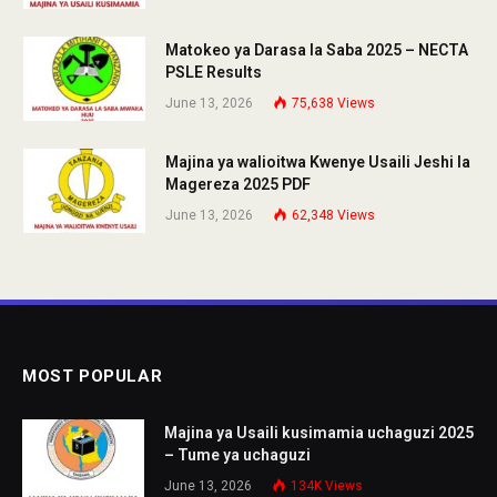
Matokeo ya Darasa la Saba 2025 – NECTA
PSLE Results
June 13, 2026
75,638
Views
Majina ya walioitwa Kwenye Usaili Jeshi la
Magereza 2025 PDF
June 13, 2026
62,348
Views
MOST POPULAR
Majina ya Usaili kusimamia uchaguzi 2025
– Tume ya uchaguzi
June 13, 2026
134K
Views