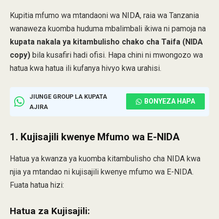
Kupitia mfumo wa mtandaoni wa NIDA, raia wa Tanzania
wanaweza kuomba huduma mbalimbali ikiwa ni pamoja na
kupata nakala ya kitambulisho chako cha Taifa (NIDA
copy)
bila kusafiri hadi ofisi. Hapa chini ni mwongozo wa
hatua kwa hatua ili kufanya hivyo kwa urahisi.
JIUNGE GROUP LA KUPATA
BONYEZA HAPA
AJIRA
1. Kujisajili kwenye Mfumo wa E-NIDA
Hatua ya kwanza ya kuomba kitambulisho cha NIDA kwa
njia ya mtandao ni kujisajili kwenye mfumo wa E-NIDA.
Fuata hatua hizi:
Hatua za Kujisajili: