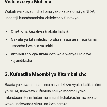
Vielelezo vya Muhimu:
Wakati wa kuwasilisha fomu yako katika ofisi ya NIDA,
unahitaji kuambatanisha vielelezo vifuatavyo:
Cheti cha kuzaliwa
(nakala halisi).
Nakala ya kitambulisho cha mzazi au mlezi
kama
utaomba kwa njia ya urithi.
Vithibitisho vya uraia
kwa wale wenye uraia wa
kujiandikisha.
3. Kufuatilia Maombi ya Kitambulisho
Baada ya kuwasilisha fomu na vielelezo vyako katika ofisi
ya NIDA, unaweza kufuatilia hali ya maombi yako
mtandaoni. Hii ni hatua muhimu ili kuhakikisha mchakato
wako unakwenda vizuri na kwa haraka.