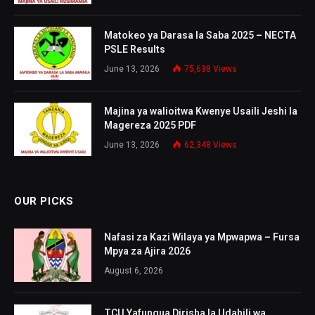
Matokeo ya Darasa la Saba 2025 – NECTA
PSLE Results
June 13, 2026
75,638
Views
Majina ya walioitwa Kwenye Usaili Jeshi la
Magereza 2025 PDF
June 13, 2026
62,348
Views
OUR PICKS
Nafasi za Kazi Wilaya ya Mpwapwa – Fursa
Mpya za Ajira 2026
August 6, 2026
TCU Yafungua Dirisha la Udahili wa