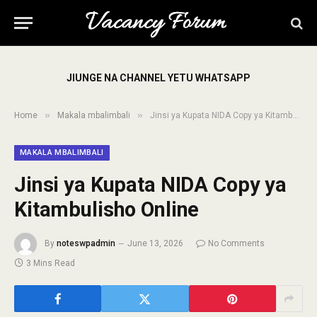
JIUNGE NA CHANNEL YETU WHATSAPP
»
»
Home
Makala mbalimbali
Jinsi ya Kupata NIDA Copy ya Kitambulisho Online
MAKALA MBALIMBALI
Jinsi ya Kupata NIDA Copy ya
Kitambulisho Online
By
noteswpadmin
June 13, 2026
No Comments
3 Mins Read