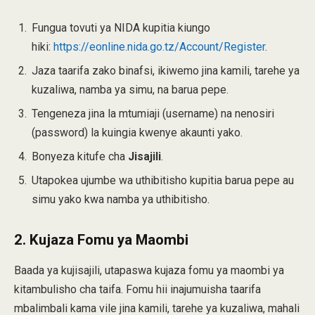
Fungua tovuti ya NIDA kupitia kiungo
hiki:
https://eonline.nida.go.tz/Account/Register
.
Jaza taarifa zako binafsi, ikiwemo jina kamili, tarehe ya
kuzaliwa, namba ya simu, na barua pepe.
Tengeneza jina la mtumiaji (username) na nenosiri
(password) la kuingia kwenye akaunti yako.
Bonyeza kitufe cha
Jisajili
.
Utapokea ujumbe wa uthibitisho kupitia barua pepe au
simu yako kwa namba ya uthibitisho.
2. Kujaza Fomu ya Maombi
Baada ya kujisajili, utapaswa kujaza fomu ya maombi ya
kitambulisho cha taifa. Fomu hii inajumuisha taarifa
mbalimbali kama vile jina kamili, tarehe ya kuzaliwa, mahali