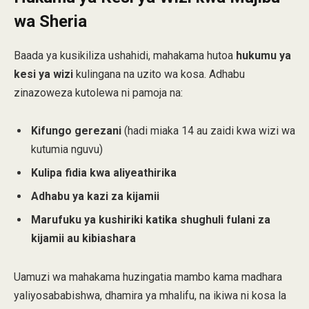
wa Sheria
Baada ya kusikiliza ushahidi, mahakama hutoa
hukumu ya
kesi ya wizi
kulingana na uzito wa kosa. Adhabu
zinazoweza kutolewa ni pamoja na:
Kifungo gerezani
(hadi miaka 14 au zaidi kwa wizi wa
kutumia nguvu)
Kulipa fidia kwa aliyeathirika
Adhabu ya kazi za kijamii
Marufuku ya kushiriki katika shughuli fulani za
kijamii au kibiashara
Uamuzi wa mahakama huzingatia mambo kama madhara
yaliyosababishwa, dhamira ya mhalifu, na ikiwa ni kosa la