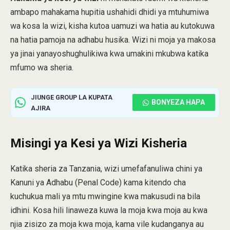
ambapo mahakama hupitia ushahidi dhidi ya mtuhumiwa
wa kosa la wizi, kisha kutoa uamuzi wa hatia au kutokuwa
na hatia pamoja na adhabu husika. Wizi ni moja ya makosa
ya jinai yanayoshughulikiwa kwa umakini mkubwa katika
mfumo wa sheria.
JIUNGE GROUP LA KUPATA
BONYEZA HAPA
AJIRA
Misingi ya Kesi ya Wizi Kisheria
Katika sheria za Tanzania, wizi umefafanuliwa chini ya
Kanuni ya Adhabu (Penal Code) kama kitendo cha
kuchukua mali ya mtu mwingine kwa makusudi na bila
idhini. Kosa hili linaweza kuwa la moja kwa moja au kwa
njia zisizo za moja kwa moja, kama vile kudanganya au