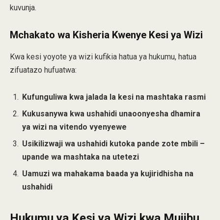
kuvunja.
Mchakato wa Kisheria Kwenye Kesi ya Wizi
Kwa kesi yoyote ya wizi kufikia hatua ya hukumu, hatua
zifuatazo hufuatwa:
Kufunguliwa kwa jalada la kesi na mashtaka rasmi
Kukusanywa kwa ushahidi unaoonyesha dhamira
ya wizi na vitendo vyenyewe
Usikilizwaji wa ushahidi kutoka pande zote mbili –
upande wa mashtaka na utetezi
Uamuzi wa mahakama baada ya kujiridhisha na
ushahidi
Hukumu ya Kesi ya Wizi kwa Mujibu