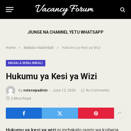
JIUNGE NA CHANNEL YETU WHATSAPP
»
»
Home
Makala mbalimbali
Hukumu ya Kesi ya Wizi
MAKALA MBALIMBALI
Hukumu ya Kesi ya Wizi
By
noteswpadmin
June 13, 2026
No Comments
2 Mins Read
Hukumu ya kesi ya wizi
ni mchakato rasmi wa kisheria