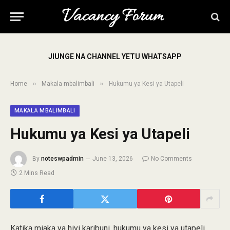
JIUNGE NA CHANNEL YETU WHATSAPP
»
»
Home
Makala mbalimbali
Hukumu ya Kesi ya Utapeli
MAKALA MBALIMBALI
Hukumu ya Kesi ya Utapeli
By
noteswpadmin
June 13, 2026
No Comments
2 Mins Read
Katika miaka ya hivi karibuni, hukumu ya kesi ya utapeli