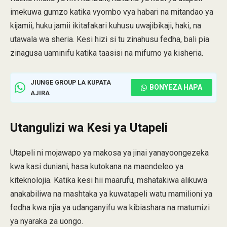
imekuwa gumzo katika vyombo vya habari na mitandao ya
kijamii, huku jamii ikitafakari kuhusu uwajibikaji, haki, na
utawala wa sheria. Kesi hizi si tu zinahusu fedha, bali pia
zinagusa uaminifu katika taasisi na mifumo ya kisheria.
JIUNGE GROUP LA KUPATA
BONYEZA HAPA
AJIRA
Utangulizi wa Kesi ya Utapeli
Utapeli ni mojawapo ya makosa ya jinai yanayoongezeka
kwa kasi duniani, hasa kutokana na maendeleo ya
kiteknolojia. Katika kesi hii maarufu, mshatakiwa alikuwa
anakabiliwa na mashtaka ya kuwatapeli watu mamilioni ya
fedha kwa njia ya udanganyifu wa kibiashara na matumizi
ya nyaraka za uongo.