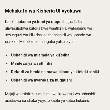
Mchakato wa Kisheria Ulivyokuwa
Katika
hukumu ya kesi ya utapeli
hii, ushahidi
uliwasilishwa kutoka kwa waathirika, wataalamu wa
uchunguzi wa kifedha, na mashahidi wa upande wa
serikali. Mahakama ilizingatia yafuatayo:
Ushahidi wa miamala ya kifedha
Maelezo ya waathirika
Rekodi za benki na mawasiliano ya kielektroniki
Ushahidi wa nyaraka za kughushi
Majaji walisisitiza umuhimu wa kuwepo kwa ushahidi
usiokuwa na shaka yoyote kabla ya kutoa hukumu.