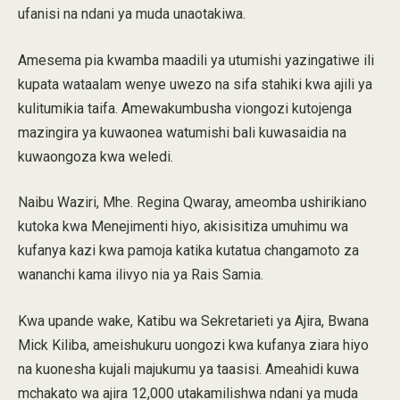
ufanisi na ndani ya muda unaotakiwa.
Amesema pia kwamba maadili ya utumishi yazingatiwe ili
kupata wataalam wenye uwezo na sifa stahiki kwa ajili ya
kulitumikia taifa. Amewakumbusha viongozi kutojenga
mazingira ya kuwaonea watumishi bali kuwasaidia na
kuwaongoza kwa weledi.
Naibu Waziri, Mhe. Regina Qwaray, ameomba ushirikiano
kutoka kwa Menejimenti hiyo, akisisitiza umuhimu wa
kufanya kazi kwa pamoja katika kutatua changamoto za
wananchi kama ilivyo nia ya Rais Samia.
Kwa upande wake, Katibu wa Sekretarieti ya Ajira, Bwana
Mick Kiliba, ameishukuru uongozi kwa kufanya ziara hiyo
na kuonesha kujali majukumu ya taasisi. Ameahidi kuwa
mchakato wa ajira 12,000 utakamilishwa ndani ya muda