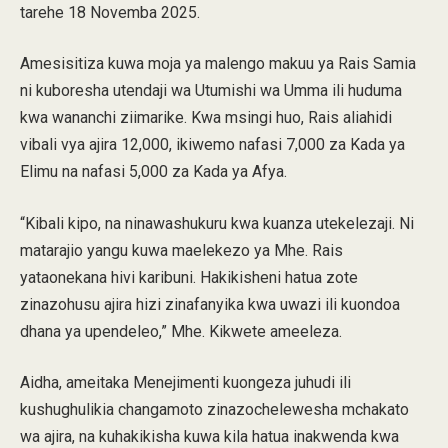
tarehe 18 Novemba 2025.
Amesisitiza kuwa moja ya malengo makuu ya Rais Samia
ni kuboresha utendaji wa Utumishi wa Umma ili huduma
kwa wananchi ziimarike. Kwa msingi huo, Rais aliahidi
vibali vya ajira 12,000, ikiwemo nafasi 7,000 za Kada ya
Elimu na nafasi 5,000 za Kada ya Afya.
“Kibali kipo, na ninawashukuru kwa kuanza utekelezaji. Ni
matarajio yangu kuwa maelekezo ya Mhe. Rais
yataonekana hivi karibuni. Hakikisheni hatua zote
zinazohusu ajira hizi zinafanyika kwa uwazi ili kuondoa
dhana ya upendeleo,” Mhe. Kikwete ameeleza.
Aidha, ameitaka Menejimenti kuongeza juhudi ili
kushughulikia changamoto zinazochelewesha mchakato
wa ajira, na kuhakikisha kuwa kila hatua inakwenda kwa