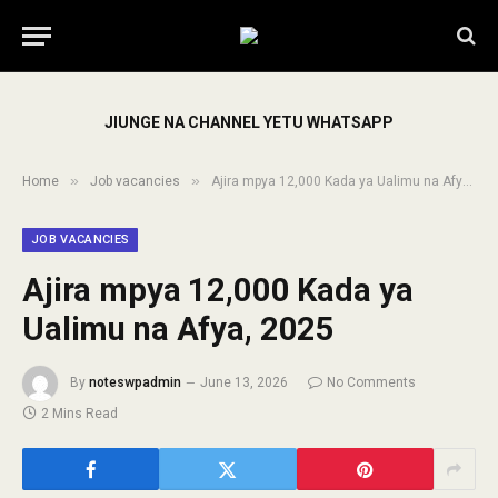
JIUNGE NA CHANNEL YETU WHATSAPP
»
»
Home
Job vacancies
Ajira mpya 12,000 Kada ya Ualimu na Afya, 2025
JOB VACANCIES
Ajira mpya 12,000 Kada ya
Ualimu na Afya, 2025
By
noteswpadmin
June 13, 2026
No Comments
2 Mins Read