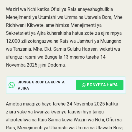
Waziri wa Nchi katika Ofisi ya Rais anayeshughulikia
Menejimenti ya Utumishi wa Umma na Utawala Bora, Mhe.
Ridhiwani Kikwete, ameihimiza Menejimenti ya
Sekretarieti ya Ajira kuharakisha hatua zote za ajira mpya
12,000 zilizotangazwa na Rais wa Jamhuri ya Muungano
wa Tanzania, Mhe. Dkt. Samia Suluhu Hassan, wakati wa
ufunguzi rasmi wa Bunge la 13 mnamo tarehe 14
Novemba 2025 jijini Dodoma.
JIUNGE GROUP LA KUPATA
BONYEZA HAPA
AJIRA
Ametoa maagizo hayo tarehe 24 Novemba 2025 katika
ziara yake ya kwanza kwenye taasisi hiyo tangu
alipoteuliwa na Rais Samia kuwa Waziri wa Nchi, Ofisi ya
Rais, Menejimenti ya Utumishi wa Umma na Utawala Bora,