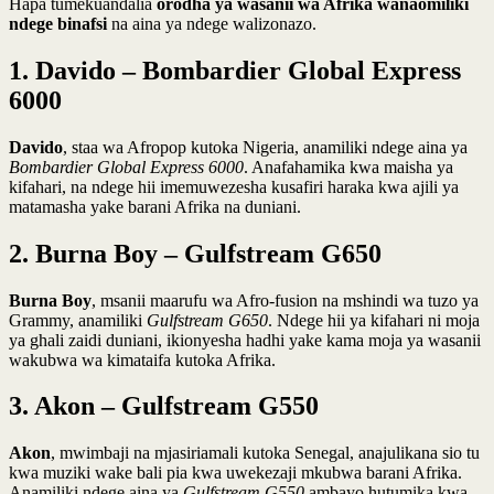
Hapa tumekuandalia
orodha ya wasanii wa Afrika wanaomiliki
ndege binafsi
na aina ya ndege walizonazo.
1. Davido – Bombardier Global Express
6000
Davido
, staa wa Afropop kutoka Nigeria, anamiliki ndege aina ya
Bombardier Global Express 6000
. Anafahamika kwa maisha ya
kifahari, na ndege hii imemuwezesha kusafiri haraka kwa ajili ya
matamasha yake barani Afrika na duniani.
2. Burna Boy – Gulfstream G650
Burna Boy
, msanii maarufu wa Afro-fusion na mshindi wa tuzo ya
Grammy, anamiliki
Gulfstream G650
. Ndege hii ya kifahari ni moja
ya ghali zaidi duniani, ikionyesha hadhi yake kama moja ya wasanii
wakubwa wa kimataifa kutoka Afrika.
3. Akon – Gulfstream G550
Akon
, mwimbaji na mjasiriamali kutoka Senegal, anajulikana sio tu
kwa muziki wake bali pia kwa uwekezaji mkubwa barani Afrika.
Anamiliki ndege aina ya
Gulfstream G550
ambayo hutumika kwa