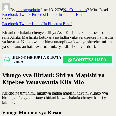
By
noteswpadmin
June 13, 2026
No Comments
2 Mins Read
Facebook
Twitter
Pinterest
LinkedIn
Tumblr
Email
Share
Facebook
Twitter
LinkedIn
Pinterest
Email
Biriani ni chakula chenye asili ya Asia Kusini, lakini kimekubalika
sana Afrika Mashariki kutokana na ladha yake ya kipekee na harufu
ya kuvutia. Ni mlo wa heshima unaopikwa kwenye sherehe, misimu
ya sikukuu, au hata kwa matumizi ya kila siku nyumbani.
JIUNGE GROUP LA KUPATA
BONYEZA HAPA
AJIRA
Viungo vya Biriani: Siri ya Mapishi ya
Kipekee Yanayovutia Kila Mlo
Kilicho na umuhimu mkubwa katika mapishi haya ni viungo vya
biriani, ambavyo huifanya biriani kuwa chakula chenye hadhi ya
kifalme.
Viungo Muhimu vya Biriani