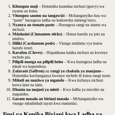
Kitunguu maji
– Hutumika kuandaa mchuzi (gravy) wa
nyama au kuku.
Vitunguu saumu na tangawizi
– Mchanganyiko huu wa
“paste” huongeza ladha na kuboresha mmeng’enyo.
Nyanya au tomato paste
– Huongeza rangi na utamu wa
mchuzi.
Mdalasini (Cinnamon sticks)
– Hutoa harufu ya joto na
utulivu.
Hiliki (Cardamom pods)
– Viungo muhimu vya kutoa
harufu nzuri.
Karafuu (Cloves)
– Hupatikana katika mchuzi na kwenye
mchele pia.
Pilipili manga na pilipili hoho
– Kwa kuongeza ladha na
mkali wa kupendeza.
Zafarani (Saffron)
au
rangi ya chakula ya manjano
–
Hutumika kuchanganya kwenye mchele ili kutoa rangi nzuri.
Mtindi au maziwa ya mgando
– Kwa kufanya mchuzi
kuwa laini na laini.
Dhania na majani ya minti
– Kwa ladha ya mwisho na
mapambo.
Garam masala au biriani masala
– Mchanganyiko wa
viungo mbalimbali tayari kwa matumizi.
Jinsi ya Kupika Biriani kwa Ladha ya