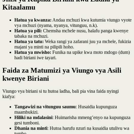
Kitaalamu
Hatua ya kwanza:
Andaa mchuzi kwa kutumia viungo vyote
vya mchuzi (nyama, nyanya, vitunguu, n.k).
Hatua ya pili:
Chemsha mchele nusu, halafu panga kwenye
tabaka na mchuzi.
Hatua ya tatu:
Weka rangi ya zafarani juu ya mchele, fukizia
majani ya minti na pilipili hoho.
Hatua ya mwisho:
Funika na upike kwa moto mdogo (dum)
hadi biriani iwe tayari.
Faida za Matumizi ya Viungo vya Asili
kwenye Biriani
Viungo vya biriani si tu hutoa ladha, bali pia vina faida nyingi
kiafya:
Tangawizi na vitunguu saumu
: Husaidia kupunguza
maambukizi.
Hiliki na mdalasini
: Huimarisha mmeng’enyo na kupunguza
gesi tumboni.
Dhania na minti
: Hutoa harufu nzuri na kusaidia utulivu wa
tumbo.