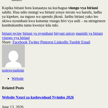
Kupika biriani bora kunaanza na kuchagua
viungo vya biriani
sahihi. Huu ndio msingi wa biriani yenye mvuto wa harufu, ladha
ya kipekee, na mguso wa upendo jikoni. Jaribu biriani yako leo
ukiwa nyumbani kwa kutumia viungo hivi vya asili – na utengeneze
kumbukumbu tamu kwenye kila mlo.
biriani recipe
biriani ya nyumbani
biryani spices
mapishi ya biriani
viungo vya biriani
Share.
Facebook
Twitter
Pinterest
LinkedIn
Tumblr
Email
noteswpadmin
Website
Related
Posts
Website Nzuri za kudownload Nyimbo 2026
June 13, 2026