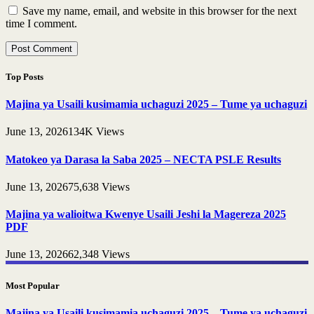
Save my name, email, and website in this browser for the next
time I comment.
Top Posts
Majina ya Usaili kusimamia uchaguzi 2025 – Tume ya uchaguzi
June 13, 2026
134K
Views
Matokeo ya Darasa la Saba 2025 – NECTA PSLE Results
June 13, 2026
75,638
Views
Majina ya walioitwa Kwenye Usaili Jeshi la Magereza 2025
PDF
June 13, 2026
62,348
Views
Most Popular
Majina ya Usaili kusimamia uchaguzi 2025 – Tume ya uchaguzi