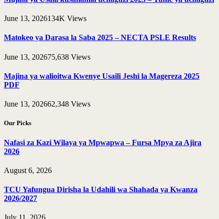
June 13, 2026
134K
Views
Matokeo ya Darasa la Saba 2025 – NECTA PSLE Results
June 13, 2026
75,638
Views
Majina ya walioitwa Kwenye Usaili Jeshi la Magereza 2025
PDF
June 13, 2026
62,348
Views
Our Picks
Nafasi za Kazi Wilaya ya Mpwapwa – Fursa Mpya za Ajira
2026
August 6, 2026
TCU Yafungua Dirisha la Udahili wa Shahada ya Kwanza
2026/2027
July 11, 2026