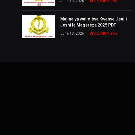
June 13, 2026
75,638
Views
Majina ya walioitwa Kwenye Usaili
Jeshi la Magereza 2025 PDF
June 13, 2026
62,348
Views