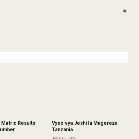
Websit
 Matric Results
Vyeo vya Jeshi la Magereza
 Number
Tanzania
June 13, 2026