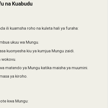
fu na Kuabudu
 ili kuamsha roho na kuleta hali ya furaha:
mbua ukuu wa Mungu.
sa kuonyesha kiu ya kumjua Mungu zaidi.
 wokovu.
 wa matendo ya Mungu katika maisha ya muumini.
asa ya kiroho.
 zote kwa Mungu: