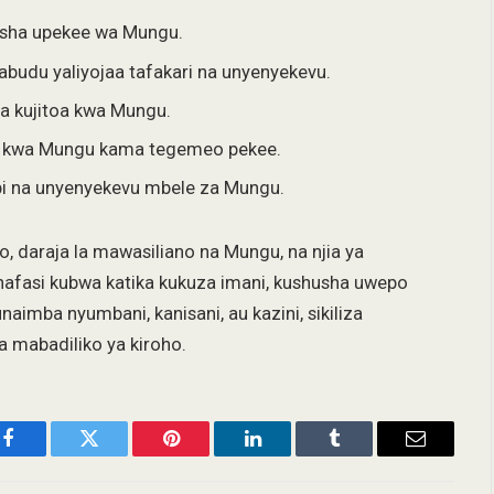
sha upekee wa Mungu.
budu yaliyojaa tafakari na unyenyekevu.
 kujitoa kwa Mungu.
 kwa Mungu kama tegemeo pekee.
na unyenyekevu mbele za Mungu.
o, daraja la mawasiliano na Mungu, na njia ya
nafasi kubwa katika kukuza imani, kushusha uwepo
imba nyumbani, kanisani, au kazini, sikiliza
 mabadiliko ya kiroho.
Facebook
Twitter
Pinterest
LinkedIn
Tumblr
Email