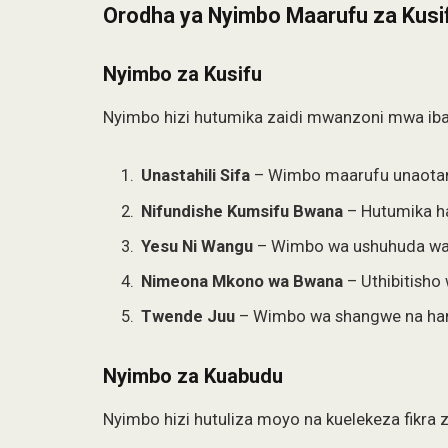
Orodha ya Nyimbo Maarufu za Kusi
Nyimbo za Kusifu
Nyimbo hizi hutumika zaidi mwanzoni mwa ibada
Unastahili Sifa
– Wimbo maarufu unaota
Nifundishe Kumsifu Bwana
– Hutumika ha
Yesu Ni Wangu
– Wimbo wa ushuhuda wa
Nimeona Mkono wa Bwana
– Uthibitisho
Twende Juu
– Wimbo wa shangwe na ham
Nyimbo za Kuabudu
Nyimbo hizi hutuliza moyo na kuelekeza fikra