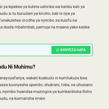
 ya kipekee ya kuleta ushirika wa karibu kati ya
 si tu burudani ya kiroho, bali ni njia ya
nakuletea orodha ya nyimbo za kusifu na
a ibada mbalimbali, pamoja na maana yake katika
BONYEZA HAPA
udu Ni Muhimu?
 anayoyafanya, wakati kuabudu ni kumtukuza kwa
aweza kuonyesha upendo, shukrani, toba, na uhusiano
da, nyimbo huandaa mazingira ya kumkaribisha Roho
du, na kuimarisha imani.