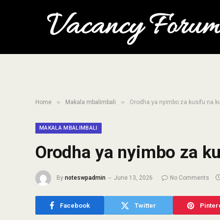
»
»
Home
Makala mbalimbali
Orodha ya nyimbo za kusifu na 
MAKALA MBALIMBALI
Orodha ya nyimbo za ku
By
noteswpadmin
June 13, 2026
No Comments
Facebook
Twitter
Pinter