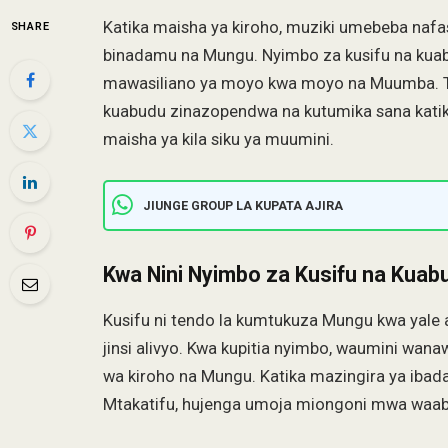
Katika maisha ya kiroho, muziki umebeba nafasi
SHARE
binadamu na Mungu. Nyimbo za kusifu na kuabudu
mawasiliano ya moyo kwa moyo na Muumba. Tu
kuabudu zinazopendwa na kutumika sana katik
maisha ya kila siku ya muumini.
JIUNGE GROUP LA KUPATA AJIRA
Kwa Nini Nyimbo za Kusifu na Kuab
Kusifu ni tendo la kumtukuza Mungu kwa yale
jinsi alivyo. Kwa kupitia nyimbo, waumini wan
wa kiroho na Mungu. Katika mazingira ya iba
Mtakatifu, hujenga umoja miongoni mwa waabu