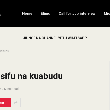
Home
Elimu
Call for Job interview
Mi
JIUNGE NA CHANNEL YETU WHATSAPP
kuabudu
sifu na kuabudu
2 Mins Read
est