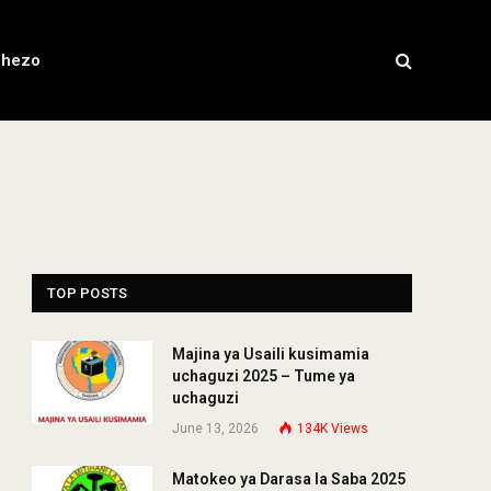
chezo
TOP POSTS
Majina ya Usaili kusimamia
uchaguzi 2025 – Tume ya
uchaguzi
June 13, 2026
134K
Views
Matokeo ya Darasa la Saba 2025