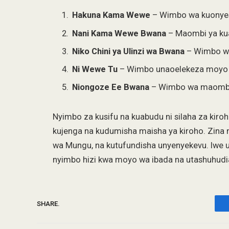
Hakuna Kama Wewe
– Wimbo wa kuonye
Nani Kama Wewe Bwana
– Maombi ya kua
Niko Chini ya Ulinzi wa Bwana
– Wimbo wa
Ni Wewe Tu
– Wimbo unaoelekeza moyo
Niongoze Ee Bwana
– Wimbo wa maombi 
Nyimbo za kusifu na kuabudu ni silaha za kiroh
kujenga na kudumisha maisha ya kiroho. Zina 
wa Mungu, na kutufundisha unyenyekevu. Iwe una
nyimbo hizi kwa moyo wa ibada na utashuhudia
SHARE.