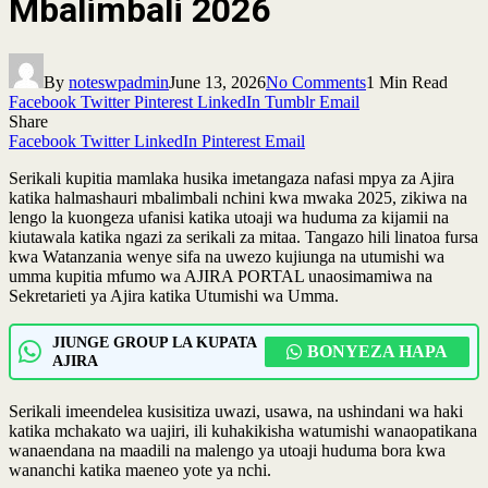
Mbalimbali 2026
By
noteswpadmin
June 13, 2026
No Comments
1 Min Read
Facebook
Twitter
Pinterest
LinkedIn
Tumblr
Email
Share
Facebook
Twitter
LinkedIn
Pinterest
Email
Serikali kupitia mamlaka husika imetangaza nafasi mpya za Ajira
katika halmashauri mbalimbali nchini kwa mwaka 2025, zikiwa na
lengo la kuongeza ufanisi katika utoaji wa huduma za kijamii na
kiutawala katika ngazi za serikali za mitaa. Tangazo hili linatoa fursa
kwa Watanzania wenye sifa na uwezo kujiunga na utumishi wa
umma kupitia mfumo wa AJIRA PORTAL unaosimamiwa na
Sekretarieti ya Ajira katika Utumishi wa Umma.
JIUNGE GROUP LA KUPATA
BONYEZA HAPA
AJIRA
Serikali imeendelea kusisitiza uwazi, usawa, na ushindani wa haki
katika mchakato wa uajiri, ili kuhakikisha watumishi wanaopatikana
wanaendana na maadili na malengo ya utoaji huduma bora kwa
wananchi katika maeneo yote ya nchi.