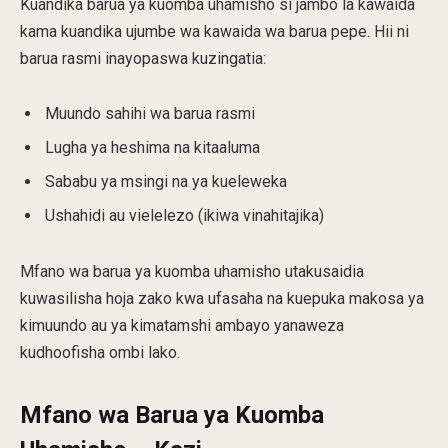
Kuandika barua ya kuomba uhamisho si jambo la kawaida
kama kuandika ujumbe wa kawaida wa barua pepe. Hii ni
barua rasmi inayopaswa kuzingatia:
Muundo sahihi wa barua rasmi
Lugha ya heshima na kitaaluma
Sababu ya msingi na ya kueleweka
Ushahidi au vielelezo (ikiwa vinahitajika)
Mfano wa barua ya kuomba uhamisho utakusaidia
kuwasilisha hoja zako kwa ufasaha na kuepuka makosa ya
kimuundo au ya kimatamshi ambayo yanaweza
kudhoofisha ombi lako.
Mfano wa Barua ya Kuomba