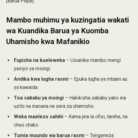
[Barua Pepe]
Mambo muhimu ya kuzingatia wakati
wa Kuandika Barua ya Kuomba
Uhamisho kwa Mafanikio
Fupisha na kueleweka
– Usianike mambo mengi
yasiyo ya msingi.
Andika kwa lugha rasmi
– Epuka lugha ya mtaani au
ya kawaida.
Toa sababu ya msingi
– Hakikisha sababu yako ina
uzito na inaoana na sera za uhamisho.
Weka maelezo sahihi
– Kama jina la ofisi, tarehe, na
cheo chako.
Tumia muundo wa barua rasmi
– Tengeneza