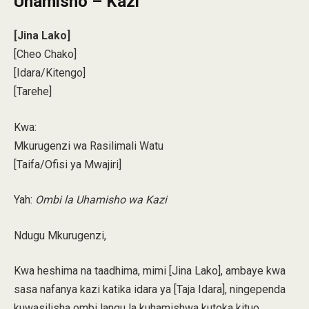
Uhamisho – Kazi
[Jina Lako]
[Cheo Chako]
[Idara/Kitengo]
[Tarehe]
Kwa:
Mkurugenzi wa Rasilimali Watu
[Taifa/Ofisi ya Mwajiri]
Yah:
Ombi la Uhamisho wa Kazi
Ndugu Mkurugenzi,
Kwa heshima na taadhima, mimi [Jina Lako], ambaye kwa
sasa nafanya kazi katika idara ya [Taja Idara], ningependa
kuwasilisha ombi langu la kuhamishwa kutoka kituo