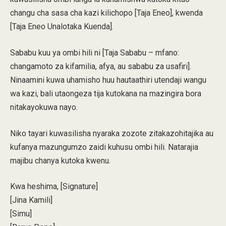
changu cha sasa cha kazi kilichopo [Taja Eneo], kwenda
[Taja Eneo Unalotaka Kuenda].
Sababu kuu ya ombi hili ni [Taja Sababu – mfano:
changamoto za kifamilia, afya, au sababu za usafiri].
Ninaamini kuwa uhamisho huu hautaathiri utendaji wangu
wa kazi, bali utaongeza tija kutokana na mazingira bora
nitakayokuwa nayo.
Niko tayari kuwasilisha nyaraka zozote zitakazohitajika au
kufanya mazungumzo zaidi kuhusu ombi hili. Natarajia
majibu chanya kutoka kwenu.
Kwa heshima, [Signature]
[Jina Kamili]
[Simu]