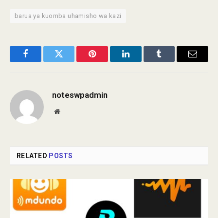
barua ya kuomba uhamisho wa kazi
Facebook
Twitter
Pinterest
LinkedIn
Tumblr
Email
noteswpadmin
Website
RELATED
POSTS