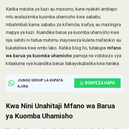
Katika maisha ya kazi au masomo, kuna nyakati ambapo
mtu analazimika kuomba uhamisho kwa sababu
mbalimbali kama sababu za kifamilia, kiafya, au mazingira
mapya ya kazi. Kuandika barua ya kuomba uhamisho kwa
njia sahihi ni hatua muhimu inayoweza kuleta mafanikio au
kukataliwa kwa ombi lako. Katika blog hii, tutakupa
mfano
wa barua ya kuomba uhamisho
pamoja na vidokezo vya
kitaaluma vya kuandika barua itakayokubalika kwa haraka.
JIUNGE GROUP LA KUPATA
BONYEZA HAPA
AJIRA
Kwa Nini Unahitaji Mfano wa Barua
ya Kuomba Uhamisho