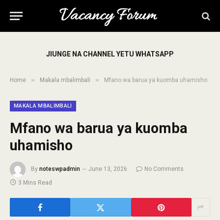
JIUNGE NA CHANNEL YETU WHATSAPP
»
»
Home
Makala mbalimbali
Mfano wa barua ya kuomba uhamisho
MAKALA MBALIMBALI
Mfano wa barua ya kuomba
uhamisho
By
noteswpadmin
June 13, 2026
No Comments
3 Mins Read