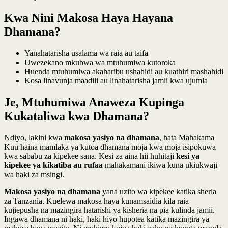
Kwa Nini Makosa Haya Hayana
Dhamana?
Yanahatarisha usalama wa raia au taifa
Uwezekano mkubwa wa mtuhumiwa kutoroka
Huenda mtuhumiwa akaharibu ushahidi au kuathiri mashahidi
Kosa linavunja maadili au linahatarisha jamii kwa ujumla
Je, Mtuhumiwa Anaweza Kupinga
Kukataliwa kwa Dhamana?
Ndiyo, lakini kwa
makosa yasiyo na dhamana
, hata Mahakama
Kuu haina mamlaka ya kutoa dhamana moja kwa moja isipokuwa
kwa sababu za kipekee sana. Kesi za aina hii huhitaji
kesi ya
kipekee ya kikatiba au rufaa
mahakamani ikiwa kuna ukiukwaji
wa haki za msingi.
Makosa yasiyo na dhamana
yana uzito wa kipekee katika sheria
za Tanzania. Kuelewa makosa haya kunamsaidia kila raia
kujiepusha na mazingira hatarishi ya kisheria na pia kulinda jamii.
Ingawa dhamana ni haki, haki hiyo hupotea katika mazingira ya