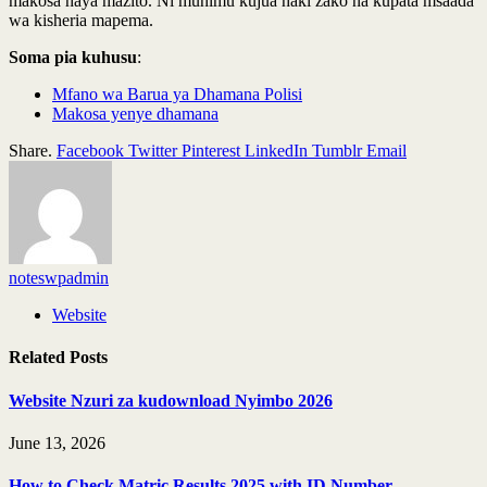
makosa haya mazito. Ni muhimu kujua haki zako na kupata msaada
wa kisheria mapema.
Soma pia kuhusu
:
Mfano wa Barua ya Dhamana Polisi
Makosa yenye dhamana
Share.
Facebook
Twitter
Pinterest
LinkedIn
Tumblr
Email
noteswpadmin
Website
Related
Posts
Website Nzuri za kudownload Nyimbo 2026
June 13, 2026
How to Check Matric Results 2025 with ID Number