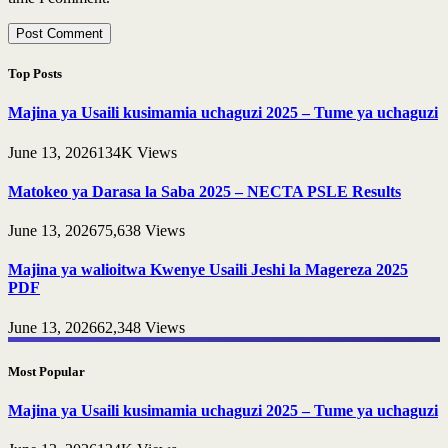
Top Posts
Majina ya Usaili kusimamia uchaguzi 2025 – Tume ya uchaguzi
June 13, 2026
134K
Views
Matokeo ya Darasa la Saba 2025 – NECTA PSLE Results
June 13, 2026
75,638
Views
Majina ya walioitwa Kwenye Usaili Jeshi la Magereza 2025
PDF
June 13, 2026
62,348
Views
Most Popular
Majina ya Usaili kusimamia uchaguzi 2025 – Tume ya uchaguzi