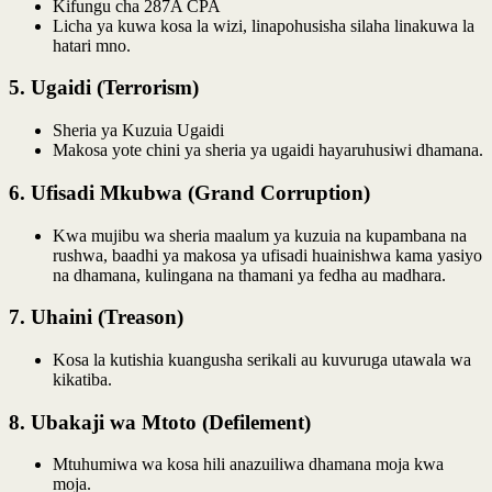
Kifungu cha 287A CPA
Licha ya kuwa kosa la wizi, linapohusisha silaha linakuwa la
hatari mno.
5.
Ugaidi (Terrorism)
Sheria ya Kuzuia Ugaidi
Makosa yote chini ya sheria ya ugaidi hayaruhusiwi dhamana.
6.
Ufisadi Mkubwa (Grand Corruption)
Kwa mujibu wa sheria maalum ya kuzuia na kupambana na
rushwa, baadhi ya makosa ya ufisadi huainishwa kama yasiyo
na dhamana, kulingana na thamani ya fedha au madhara.
7.
Uhaini (Treason)
Kosa la kutishia kuangusha serikali au kuvuruga utawala wa
kikatiba.
8.
Ubakaji wa Mtoto (Defilement)
Mtuhumiwa wa kosa hili anazuiliwa dhamana moja kwa
moja.