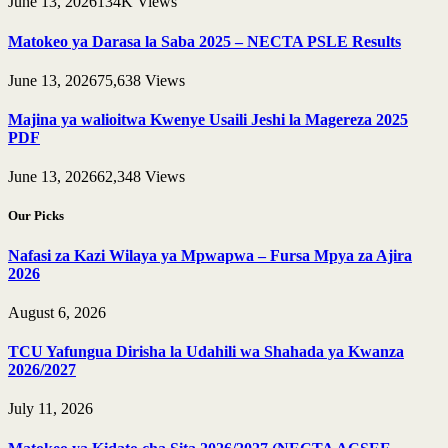
June 13, 2026
134K
Views
Matokeo ya Darasa la Saba 2025 – NECTA PSLE Results
June 13, 2026
75,638
Views
Majina ya walioitwa Kwenye Usaili Jeshi la Magereza 2025
PDF
June 13, 2026
62,348
Views
Our Picks
Nafasi za Kazi Wilaya ya Mpwapwa – Fursa Mpya za Ajira
2026
August 6, 2026
TCU Yafungua Dirisha la Udahili wa Shahada ya Kwanza
2026/2027
July 11, 2026