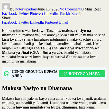
By
noteswpadmin
June 13, 2026
No Comments
3 Mins Read
Facebook
Twitter
Pinterest
LinkedIn
Tumblr
Email
Share
Facebook
Twitter
LinkedIn
Pinterest
Email
Katika mfumo wa sheria wa Tanzania,
makosa yasiyo na
dhamana
ni makosa ya jinai ambayo kwa asili yake ni mazito sana
kiasi kwamba sheria hairuhusu mtuhumiwa wake kuachiwa huru
kwa dhamana hadi pale kesi itakapoamuliwa mahakamani. Kwa
mujibu wa
Kifungu cha 148(5) cha Sheria ya Mwenendo wa
Makosa ya Jinai (CPA – Sura ya 20)
, baadhi ya makosa
yameainishwa wazi kuwa
hayaruhusiwi dhamana
hata kwa
maombi ya mahakama.
JIUNGE GROUP LA KUPATA
BONYEZA HAPA
AJIRA
Makosa Yasiyo na Dhamana
Makosa haya ni yale ambayo yana athari kubwa kwa jamii, usalama
wa taifa, au maadili ya kijamii. Kutokana na uzito wake, mahakama
au polisi
hawana mamlaka ya kutoa dhamana
, hata kama