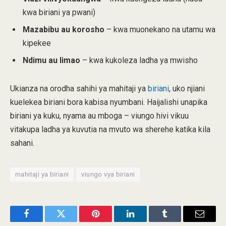
kwa biriani ya pwani)
Mazabibu au korosho
– kwa muonekano na utamu wa
kipekee
Ndimu au limao
– kwa kukoleza ladha ya mwisho
Ukianza na orodha sahihi ya mahitaji ya
biriani
, uko njiani
kuelekea biriani bora kabisa nyumbani. Haijalishi unapika
biriani ya kuku, nyama au mboga – viungo hivi vikuu
vitakupa ladha ya kuvutia na mvuto wa sherehe katika kila
sahani.
mahitaji ya biriani
viungo vya biriani
Facebook
Twitter
Pinterest
LinkedIn
Tumblr
Email