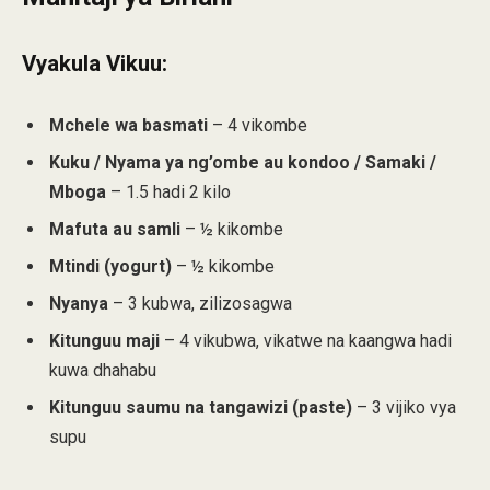
Vyakula Vikuu:
Mchele wa basmati
– 4 vikombe
Kuku / Nyama ya ng’ombe au kondoo / Samaki /
Mboga
– 1.5 hadi 2 kilo
Mafuta au samli
– ½ kikombe
Mtindi (yogurt)
– ½ kikombe
Nyanya
– 3 kubwa, zilizosagwa
Kitunguu maji
– 4 vikubwa, vikatwe na kaangwa hadi
kuwa dhahabu
Kitunguu saumu na tangawizi (paste)
– 3 vijiko vya
supu