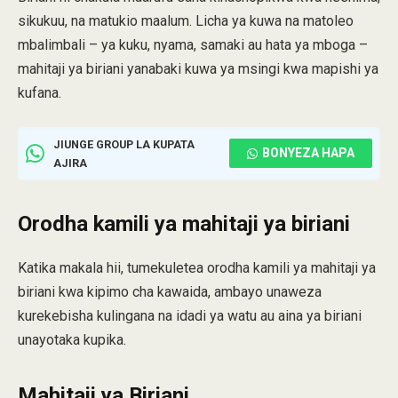
sikukuu, na matukio maalum. Licha ya kuwa na matoleo
mbalimbali – ya kuku, nyama, samaki au hata ya mboga –
mahitaji ya biriani yanabaki kuwa ya msingi kwa mapishi ya
kufana.
JIUNGE GROUP LA KUPATA
BONYEZA HAPA
AJIRA
Orodha kamili ya mahitaji ya biriani
Katika makala hii, tumekuletea orodha kamili ya mahitaji ya
biriani kwa kipimo cha kawaida, ambayo unaweza
kurekebisha kulingana na idadi ya watu au aina ya biriani
unayotaka kupika.
Mahitaji ya Biriani