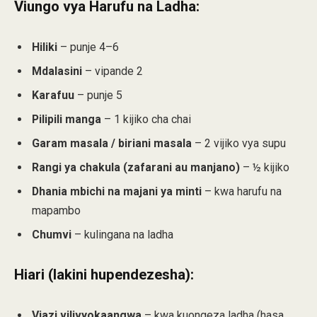
Viungo vya Harufu na Ladha:
Hiliki
– punje 4–6
Mdalasini
– vipande 2
Karafuu
– punje 5
Pilipili manga
– 1 kijiko cha chai
Garam masala / biriani masala
– 2 vijiko vya supu
Rangi ya chakula (zafarani au manjano)
– ½ kijiko
Dhania mbichi na majani ya minti
– kwa harufu na
mapambo
Chumvi
– kulingana na ladha
Hiari (lakini hupendezesha):
Viazi vilivyokaangwa
– kwa kuongeza ladha (hasa