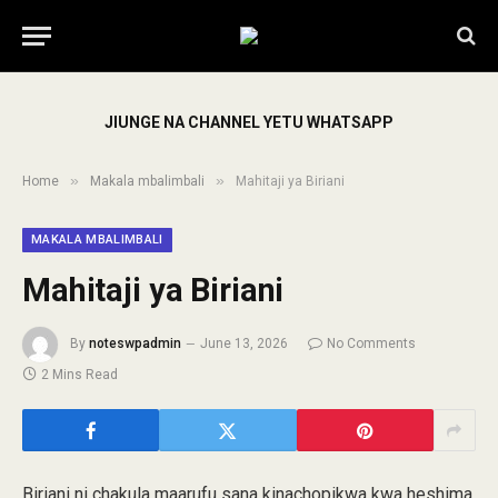
JIUNGE NA CHANNEL YETU WHATSAPP
»
»
Home
Makala mbalimbali
Mahitaji ya Biriani
MAKALA MBALIMBALI
Mahitaji ya Biriani
By
noteswpadmin
June 13, 2026
No Comments
2 Mins Read
Biriani ni chakula maarufu sana kinachopikwa kwa heshima,