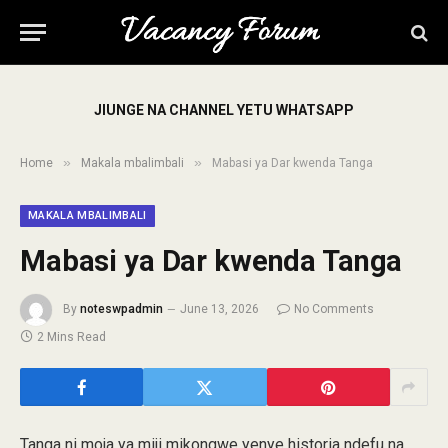
JIUNGE NA CHANNEL YETU WHATSAPP
»
»
Home
Makala mbalimbali
Mabasi ya Dar kwenda Tanga
MAKALA MBALIMBALI
Mabasi ya Dar kwenda Tanga
By
noteswpadmin
June 13, 2026
No Comments
2 Mins Read
Tanga ni moja ya miji mikongwe yenye historia ndefu na