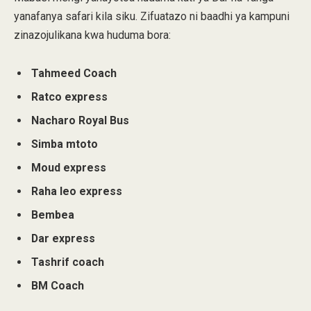
yanafanya safari kila siku. Zifuatazo ni baadhi ya kampuni
zinazojulikana kwa huduma bora:
Tahmeed Coach
Ratco express
Nacharo Royal Bus
Simba mtoto
Moud express
Raha leo express
Bembea
Dar express
Tashrif coach
BM Coach