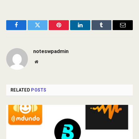
Facebook
Twitter
Pinterest
LinkedIn
Tumblr
Email
noteswpadmin
Website
RELATED
POSTS