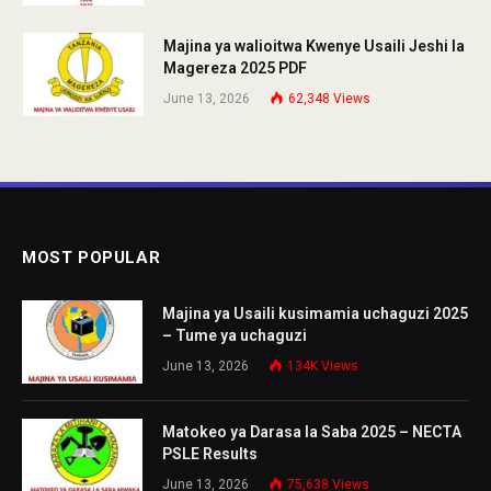
Majina ya walioitwa Kwenye Usaili Jeshi la
Magereza 2025 PDF
June 13, 2026
62,348
Views
MOST POPULAR
Majina ya Usaili kusimamia uchaguzi 2025
– Tume ya uchaguzi
June 13, 2026
134K
Views
Matokeo ya Darasa la Saba 2025 – NECTA
PSLE Results
June 13, 2026
75,638
Views