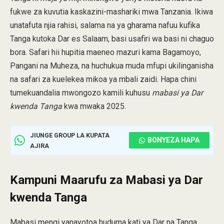
fukwe za kuvutia kaskazini-mashariki mwa Tanzania. Ikiwa
unatafuta njia rahisi, salama na ya gharama nafuu kufika
Tanga kutoka Dar es Salaam, basi usafiri wa basi ni chaguo
bora. Safari hii hupitia maeneo mazuri kama Bagamoyo,
Pangani na Muheza, na huchukua muda mfupi ukilinganisha
na safari za kuelekea mikoa ya mbali zaidi. Hapa chini
tumekuandalia mwongozo kamili kuhusu
mabasi ya Dar
kwenda Tanga
kwa mwaka 2025.
JIUNGE GROUP LA KUPATA
BONYEZA HAPA
AJIRA
Kampuni Maarufu za Mabasi ya Dar
kwenda Tanga
Mabasi mengi yanayotoa huduma kati ya Dar na Tanga