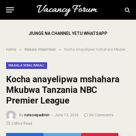
JIUNGE NA CHANNEL YETU WHATSAPP
»
»
Home
Makala mbalimbali
Kocha anayelipwa mshahara Mkubwa Tanzania NBC Premier League
MAKALA MBALIMBALI
Kocha anayelipwa mshahara
Mkubwa Tanzania NBC
Premier League
By
noteswpadmin
June 13, 2026
No Comments
2 Mins Read