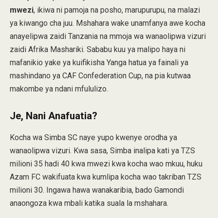
mwezi
, ikiwa ni pamoja na posho, marupurupu, na malazi
ya kiwango cha juu. Mshahara wake unamfanya awe kocha
anayelipwa zaidi Tanzania na mmoja wa wanaolipwa vizuri
zaidi Afrika Mashariki. Sababu kuu ya malipo haya ni
mafanikio yake ya kuifikisha Yanga hatua ya fainali ya
mashindano ya CAF Confederation Cup, na pia kutwaa
makombe ya ndani mfululizo.
Je, Nani Anafuatia?
Kocha wa Simba SC naye yupo kwenye orodha ya
wanaolipwa vizuri. Kwa sasa, Simba inalipa kati ya TZS
milioni 35 hadi 40 kwa mwezi kwa kocha wao mkuu, huku
Azam FC wakifuata kwa kumlipa kocha wao takriban TZS
milioni 30. Ingawa hawa wanakaribia, bado Gamondi
anaongoza kwa mbali katika suala la mshahara.