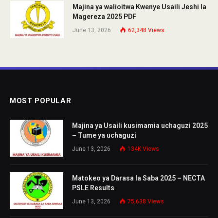
Majina ya walioitwa Kwenye Usaili Jeshi la
Magereza 2025 PDF
June 13, 2026
62,348
Views
MOST POPULAR
Majina ya Usaili kusimamia uchaguzi 2025
– Tume ya uchaguzi
June 13, 2026
134K
Views
Matokeo ya Darasa la Saba 2025 – NECTA
PSLE Results
June 13, 2026
75,638
Views