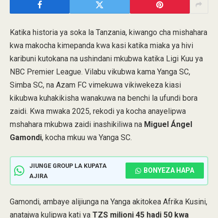
Katika historia ya soka la Tanzania, kiwango cha mishahara
kwa makocha kimepanda kwa kasi katika miaka ya hivi
karibuni kutokana na ushindani mkubwa katika Ligi Kuu ya
NBC Premier League. Vilabu vikubwa kama Yanga SC,
Simba SC, na Azam FC vimekuwa vikiwekeza kiasi
kikubwa kuhakikisha wanakuwa na benchi la ufundi bora
zaidi. Kwa mwaka 2025, rekodi ya kocha anayelipwa
mshahara mkubwa zaidi inashikiliwa na
Miguel Ángel
Gamondi
, kocha mkuu wa Yanga SC.
JIUNGE GROUP LA KUPATA
BONYEZA HAPA
AJIRA
Gamondi, ambaye alijiunga na Yanga akitokea Afrika Kusini,
anatajwa kulipwa kati ya
TZS milioni 45 hadi 50 kwa