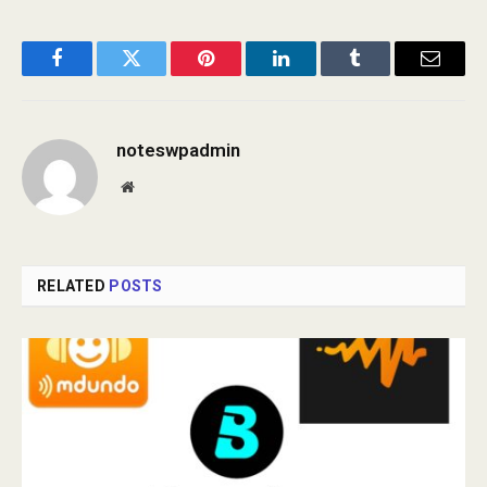
Facebook
Twitter
Pinterest
LinkedIn
Tumblr
Email
noteswpadmin
Website
RELATED
POSTS