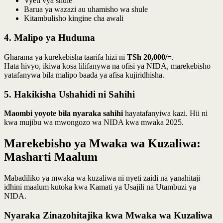
Vyeti vya shule
Barua ya wazazi au uhamisho wa shule
Kitambulisho kingine cha awali
4. Malipo ya Huduma
Gharama ya kurekebisha taarifa hizi ni
TSh 20,000/=
.
Hata hivyo, ikiwa kosa lilifanywa na ofisi ya NIDA, marekebisho
yatafanywa bila malipo baada ya afisa kujiridhisha.
5. Hakikisha Ushahidi ni Sahihi
Maombi yoyote bila nyaraka sahihi
hayatafanyiwa kazi. Hii ni
kwa mujibu wa mwongozo wa NIDA kwa mwaka 2025.
Marekebisho ya Mwaka wa Kuzaliwa:
Masharti Maalum
Mabadiliko ya mwaka wa kuzaliwa ni nyeti zaidi na yanahitaji
idhini maalum kutoka kwa Kamati ya Usajili na Utambuzi ya
NIDA.
Nyaraka Zinazohitajika kwa Mwaka wa Kuzaliwa