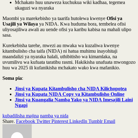
Mchakato huu unaweza kuchukua wiki kadhaa, tegemea
ukaguzi wa nyaraka
Maombi ya marekebisho ya taarifa hutolewa kwenye
Ofisi ya
Usajili ya Wilaya
ya NIDA. Kwa huduma bora, tembelea ofisi
uliyosajiliwa awali au uende ofisi ya karibu kabisa na mahali ulipo
sasa.
Kurekebisha tarehe, mwezi au mwaka wa kuzaliwa kwenye
kitambulisho cha taifa (NIDA) ni hatua muhimu inayohitaji
maandalizi ya nyaraka halali, uthibitisho wa kimamlaka, na
uvumilivu wa kufuata taratibu rasmi. Hakikisha unafuata mwongozo
huu wa 2025 ili kufanikisha mchakato wako kwa mafanikio.
Soma pia
:
Jinsi ya Kupata Kitambulisho cha NIDA Kilichopotea
Jinsi ya Kupata NIDA Copy ya Kitambulisho Online
Jinsi ya Kuangalia Namba Yako ya NIDA Imesajili Laini
Ngapi
kubadilisha majina
namba ya nida
Share.
Facebook
Twitter
Pinterest
LinkedIn
Tumblr
Email