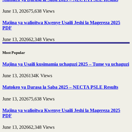
June 13, 2026
75,638
Views
Majina ya walioitwa Kwenye Usaili Jeshi la Magereza 2025
PDF
June 13, 2026
62,348
Views
Most Popular
Majina ya Usaili kusimamia uchaguzi 2025 – Tume ya uchaguzi
June 13, 2026
134K
Views
Matokeo ya Darasa la Saba 2025 – NECTA PSLE Results
June 13, 2026
75,638
Views
Majina ya walioitwa Kwenye Usaili Jeshi la Magereza 2025
PDF
June 13, 2026
62,348
Views