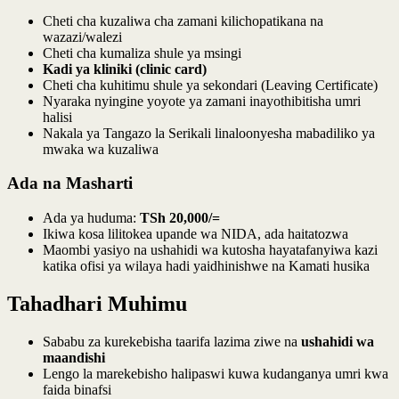
Cheti cha kuzaliwa cha zamani kilichopatikana na
wazazi/walezi
Cheti cha kumaliza shule ya msingi
Kadi ya kliniki (clinic card)
Cheti cha kuhitimu shule ya sekondari (Leaving Certificate)
Nyaraka nyingine yoyote ya zamani inayothibitisha umri
halisi
Nakala ya Tangazo la Serikali linaloonyesha mabadiliko ya
mwaka wa kuzaliwa
Ada na Masharti
Ada ya huduma:
TSh 20,000/=
Ikiwa kosa lilitokea upande wa NIDA, ada haitatozwa
Maombi yasiyo na ushahidi wa kutosha hayatafanyiwa kazi
katika ofisi ya wilaya hadi yaidhinishwe na Kamati husika
Tahadhari Muhimu
Sababu za kurekebisha taarifa lazima ziwe na
ushahidi wa
maandishi
Lengo la marekebisho halipaswi kuwa kudanganya umri kwa
faida binafsi