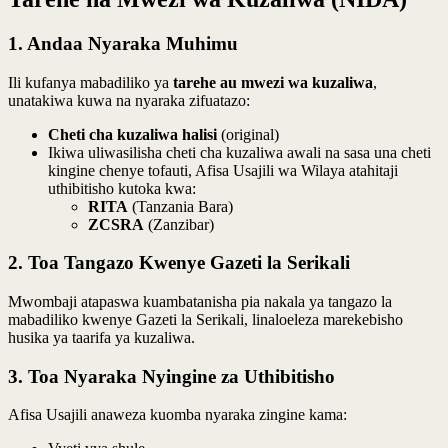
1. Andaa Nyaraka Muhimu
Ili kufanya mabadiliko ya
tarehe au mwezi wa kuzaliwa
,
unatakiwa kuwa na nyaraka zifuatazo:
Cheti cha kuzaliwa halisi
(original)
Ikiwa uliwasilisha cheti cha kuzaliwa awali na sasa una cheti
kingine chenye tofauti, Afisa Usajili wa Wilaya atahitaji
uthibitisho kutoka kwa:
RITA
(Tanzania Bara)
ZCSRA
(Zanzibar)
2. Toa Tangazo Kwenye Gazeti la Serikali
Mwombaji atapaswa kuambatanisha pia nakala ya tangazo la
mabadiliko kwenye Gazeti la Serikali, linaloeleza marekebisho
husika ya taarifa ya kuzaliwa.
3. Toa Nyaraka Nyingine za Uthibitisho
Afisa Usajili anaweza kuomba nyaraka zingine kama: