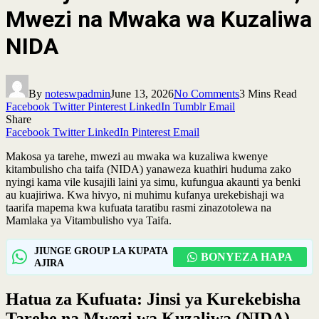
Mwezi na Mwaka wa Kuzaliwa
NIDA
By
noteswpadmin
June 13, 2026
No Comments
3 Mins Read
Facebook
Twitter
Pinterest
LinkedIn
Tumblr
Email
Share
Facebook
Twitter
LinkedIn
Pinterest
Email
Makosa ya tarehe, mwezi au mwaka wa kuzaliwa kwenye
kitambulisho cha taifa (NIDA) yanaweza kuathiri huduma zako
nyingi kama vile kusajili laini ya simu, kufungua akaunti ya benki
au kuajiriwa. Kwa hivyo, ni muhimu kufanya urekebishaji wa
taarifa mapema kwa kufuata taratibu rasmi zinazotolewa na
Mamlaka ya Vitambulisho vya Taifa.
JIUNGE GROUP LA KUPATA
BONYEZA HAPA
AJIRA
Hatua za Kufuata: Jinsi ya Kurekebisha
Tarehe na Mwezi wa Kuzaliwa (NIDA)