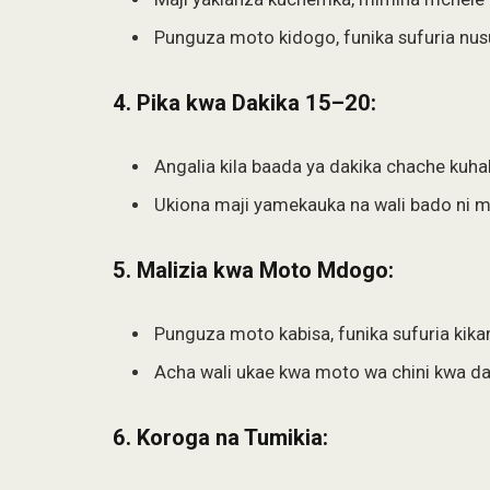
Punguza moto kidogo, funika sufuria nusu
4.
Pika kwa Dakika 15–20:
Angalia kila baada ya dakika chache kuha
Ukiona maji yamekauka na wali bado ni 
5.
Malizia kwa Moto Mdogo:
Punguza moto kabisa, funika sufuria kikam
Acha wali ukae kwa moto wa chini kwa dak
6.
Koroga na Tumikia: