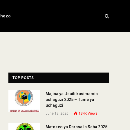
chezo
TOP POSTS
Majina ya Usaili kusimamia
uchaguzi 2025 – Tume ya
uchaguzi
June 13, 2026
134K
Views
Matokeo ya Darasa la Saba 2025