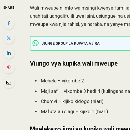
Wali mweupe ni mlo wa msingi kwenye familia ny
SHARE
unahitaji uangalifu ili uwe laini, usiungue, na u
mweupe kwa njia rahisi, ya haraka, na yenye m
JIUNGE GROUP LA KUPATA AJIRA
Viungo
vya kupika wali mweupe
Mchele – vikombe 2
Maji safi – vikombe 3 hadi 4 (kulingana n
Chumvi – kijiko kidogo (hiari)
Mafuta au siagi – kijiko 1 (hiari)
Maelekezo jinsi ya kupika wali mw