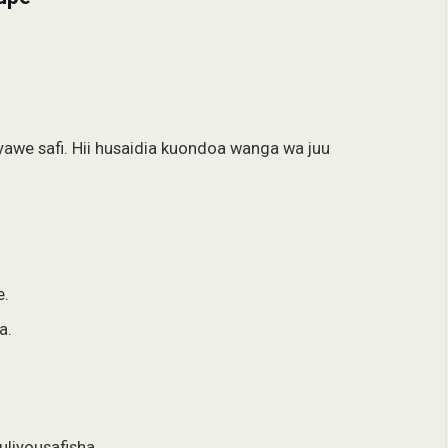
yawe safi. Hii husaidia kuondoa wanga wa juu
e.
a.
liyousafisha.