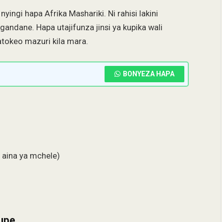
ingi hapa Afrika Mashariki. Ni rahisi lakini
sigandane. Hapa utajifunza jinsi ya kupika wali
atokeo mazuri kila mara.
BONYEZA HAPA
a aina ya mchele)
eupe