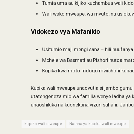
Tumia uma au kijiko kuchambua wali kidog
Wali wako mweupe, wa mvuto, na usiokuw
Vidokezo vya Mafanikio
Usitumie maji mengi sana – hili huufany
Mchele wa Basmati au Pishori hutoa mat
Kupika kwa moto mdogo mwishoni kunaon
Kupika wali mweupe unaovutia si jambo gumu u
utatengeneza mlo wa familia wenye ladha ya ki
unaoshikika na kuonekana vizuri sahani. Jaribu
kupika wali mweupe
Namna ya kupika wali mweupe