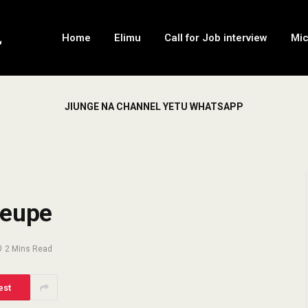
Home
Elimu
Call for Job interview
Mi
JIUNGE NA CHANNEL YETU WHATSAPP
weupe
2 Mins Read
est