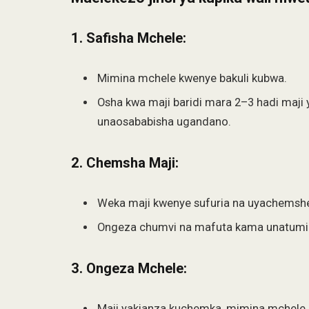
1.
Safisha Mchele:
Mimina mchele kwenye bakuli kubwa.
Osha kwa maji baridi mara 2–3 hadi maji 
unaosababisha ugandano.
2.
Chemsha Maji:
Weka maji kwenye sufuria na uyachemsh
Ongeza chumvi na mafuta kama unatumi
3.
Ongeza Mchele:
Maji yakianza kuchemka, mimina mchele u