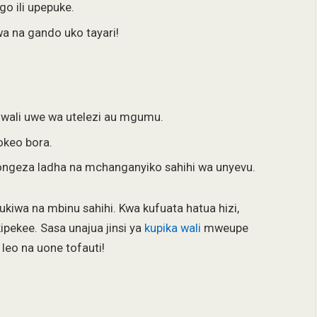
o ili upepuke.
a na gando uko tayari!
a wali uwe wa utelezi au mgumu.
okeo bora.
geza ladha na mchanganyiko sahihi wa unyevu.
kiwa na mbinu sahihi. Kwa kufuata hatua hizi,
pekee. Sasa unajua jinsi ya
kupika wali
mweupe
 leo na uone tofauti!