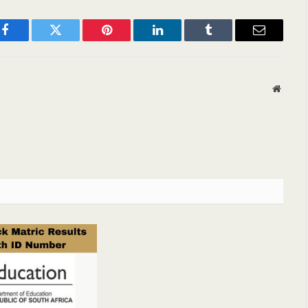
Facebook
Twitter
Pinterest
LinkedIn
Tumblr
Email
Websit