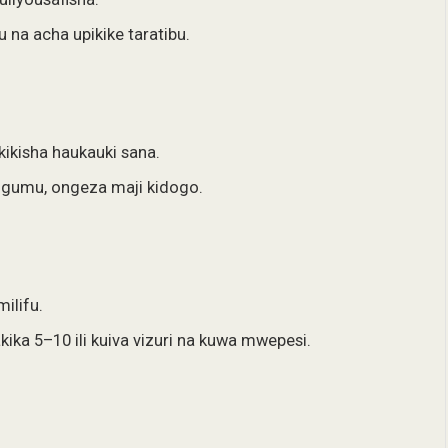
 na acha upikike taratibu.
kikisha haukauki sana.
mgumu, ongeza maji kidogo.
ilifu.
ika 5–10 ili kuiva vizuri na kuwa mwepesi.