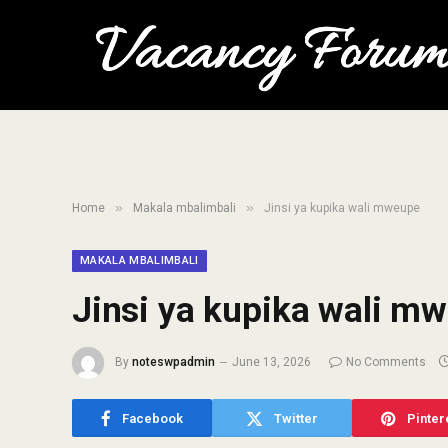
»
»
Home
Makala mbalimbali
Jinsi ya kupika wali mweupe
MAKALA MBALIMBALI
Jinsi ya kupika wali m
By
noteswpadmin
June 13, 2026
No Comments
Facebook
Twitter
Pinter