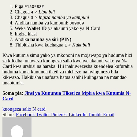
Piga
*150*88#
Chagua
>
Lipa bili
4
Chagua
>
Ingiza namba ya kampuni
3
Andika namba ya kampuni:
009009
Weka
Wallet ID
ya akaunti yako ya N-Card
Ingiza kiasi
Andika
namba ya siri (PIN)
Thibitisha kwa kuchagua
>
Kukubali
1
Kwa kutumia simu yako ya mkononi na mojawapo ya huduma hizi
za kifedha, unaweza kuongeza salio kwenye akaunti yako ya N-
Card kwa urahisi na haraka. Hii inakuwezesha kuendelea kufurahia
huduma kama kununua tiketi za michezo na nyinginezo bila
kikwazo. Hakikisha unafuata hatua sahihi kulingana na mtandao
unaotumia.
Soma pia:
Jinsi ya Kununua Tiketi za Mpira kwa Kutumia N-
Card
kuongeza salio
N card
Share.
Facebook
Twitter
Pinterest
LinkedIn
Tumblr
Email