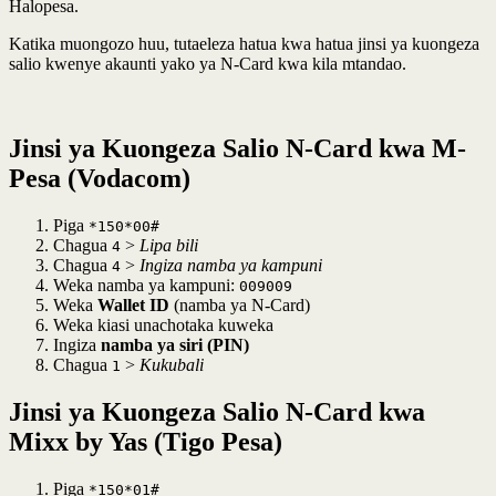
Halopesa.
Katika muongozo huu, tutaeleza hatua kwa hatua jinsi ya kuongeza
salio kwenye akaunti yako ya N-Card kwa kila mtandao.
Jinsi ya Kuongeza Salio N-Card kwa
M-
Pesa (Vodacom)
Piga
*150*00#
Chagua
>
Lipa bili
4
Chagua
>
Ingiza namba ya kampuni
4
Weka namba ya kampuni:
009009
Weka
Wallet ID
(namba ya N-Card)
Weka kiasi unachotaka kuweka
Ingiza
namba ya siri (PIN)
Chagua
>
Kukubali
1
Jinsi ya Kuongeza Salio N-Card kwa
Mixx by Yas (Tigo Pesa)
Piga
*150*01#