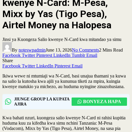
kwenye N-Card: M-Pesa,
Mixx by Yas (Tigo Pesa),
Airtel Money na Halopesa
Jinsi ya Kuongeza Salio kwenye N-Card kwa mitandao ya simu
By
noteswpadmin
June 13, 2026
No Comments
2 Mins Read
Facebook
Twitter
Pinterest
LinkedIn
Tumblr
Email
Share
Facebook
Twitter
LinkedIn
Pinterest
Email
Ikiwa wewe ni mtumiaji wa N-Card, basi unajua thamani ya kuwa
na salio la kutosha kwa ajili ya kununua tiketi za mpira, kuingia
kwenye matukio ya michezo, au huduma nyingine zinazohusiana.
JIUNGE GROUP LA KUPATA
BONYEZA HAPA
AJIRA
Kwa bahati nzuri, kuongeza salio kwenye N-Card ni rahisi kupitia
huduma kuu za kifedha kwa simu nchini Tanzania: M-Pesa
(Vodacom), Mixx by Yas (Tigo Pesa), Airtel Money, na sasa pia