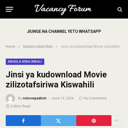
JIUNGE NA CHANNEL YETU WHATSAPP
»
»
Home
Makala mbalimbali
Jinsi ya kudownload Movie zilizotafsiriwa Kiswahili
MAKALA MBALIMBALI
Jinsi ya kudownload Movie
zilizotafsiriwa Kiswahili
By
noteswpadmin
June 13, 2026
No Comments
3 Mins Read