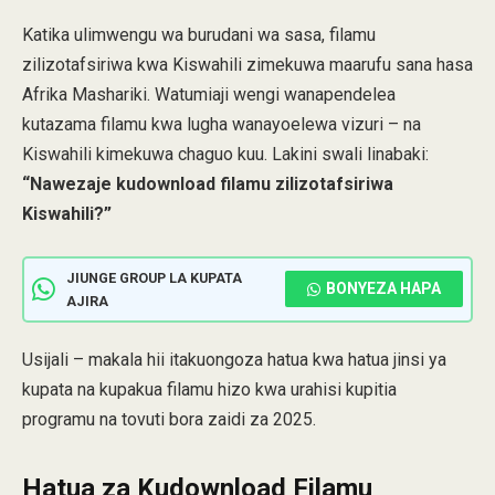
Katika ulimwengu wa burudani wa sasa, filamu
zilizotafsiriwa kwa Kiswahili zimekuwa maarufu sana hasa
Afrika Mashariki. Watumiaji wengi wanapendelea
kutazama filamu kwa lugha wanayoelewa vizuri – na
Kiswahili kimekuwa chaguo kuu. Lakini swali linabaki:
“Nawezaje kudownload filamu zilizotafsiriwa
Kiswahili?”
JIUNGE GROUP LA KUPATA
BONYEZA HAPA
AJIRA
Usijali – makala hii itakuongoza hatua kwa hatua jinsi ya
kupata na kupakua filamu hizo kwa urahisi kupitia
programu na tovuti bora zaidi za 2025.
Hatua za Kudownload Filamu