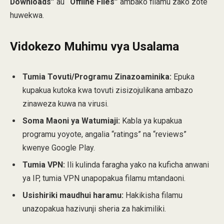
Downloads”
au
“Offline Files”
ambako filamu zako zote
huwekwa.
Vidokezo Muhimu vya Usalama
Tumia Tovuti/Programu Zinazoaminika:
Epuka
kupakua kutoka kwa tovuti zisizojulikana ambazo
zinaweza kuwa na virusi.
Soma Maoni ya Watumiaji:
Kabla ya kupakua
programu yoyote, angalia “ratings” na “reviews”
kwenye Google Play.
Tumia VPN:
Ili kulinda faragha yako na kuficha anwani
ya IP, tumia VPN unapopakua filamu mtandaoni.
Usishiriki maudhui haramu:
Hakikisha filamu
unazopakua hazivunji sheria za hakimiliki.