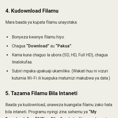
4.
Kudownload Filamu
Mara baada ya kupata filamu unayotaka:
Bonyeza kwenye filamu hiyo.
Chagua
“Download”
au
“Pakua”
.
Kama kuna chaguo la ubora (SD, HD, Full HD), chagua
linalokufaa.
Subiri mpaka upakuaji ukamilike. (Wakati huu ni vizuri
kutumia Wi-Fi ili kuepuka matumizi makubwa ya data.)
5.
Tazama Filamu Bila Intaneti
Baada ya kudownload, unaweza kuangalia filamu zako hata
bila intaneti. Programu nyingi zina sehemu ya
“My