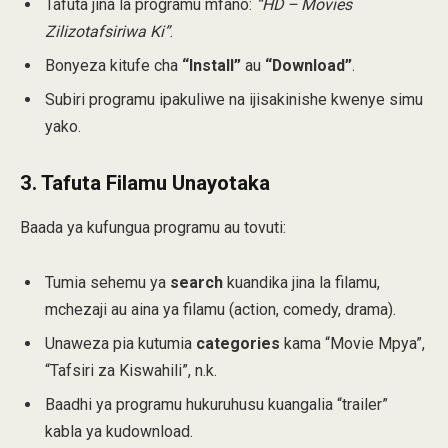
Tafuta jina la programu mfano:
“HD – Movies
Zilizotafsiriwa Ki”
.
Bonyeza kitufe cha
“Install”
au
“Download”
.
Subiri programu ipakuliwe na ijisakinishe kwenye simu
yako.
3.
Tafuta Filamu Unayotaka
Baada ya kufungua programu au tovuti:
Tumia sehemu ya
search
kuandika jina la filamu,
mchezaji au aina ya filamu (action, comedy, drama).
Unaweza pia kutumia
categories
kama “Movie Mpya”,
“Tafsiri za Kiswahili”, n.k.
Baadhi ya programu hukuruhusu kuangalia “trailer”
kabla ya kudownload.