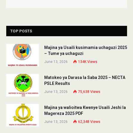
TOP POSTS
Majina ya Usaili kusimamia uchaguzi 2025
– Tume ya uchaguzi
June 13, 2026
134K
Views
Matokeo ya Darasa la Saba 2025 – NECTA
PSLE Results
June 13, 2026
75,638
Views
Majina ya walioitwa Kwenye Usaili Jeshi la
Magereza 2025 PDF
June 13, 2026
62,348
Views