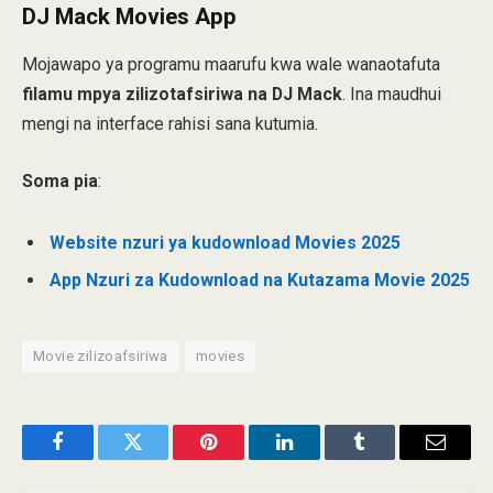
DJ Mack Movies App
Mojawapo ya programu maarufu kwa wale wanaotafuta
filamu mpya zilizotafsiriwa na DJ Mack
. Ina maudhui
mengi na interface rahisi sana kutumia.
Soma pia
:
Website nzuri ya kudownload Movies 2025
App Nzuri za Kudownload na Kutazama Movie 2025
Movie zilizoafsiriwa
movies
Facebook
Twitter
Pinterest
LinkedIn
Tumblr
Email