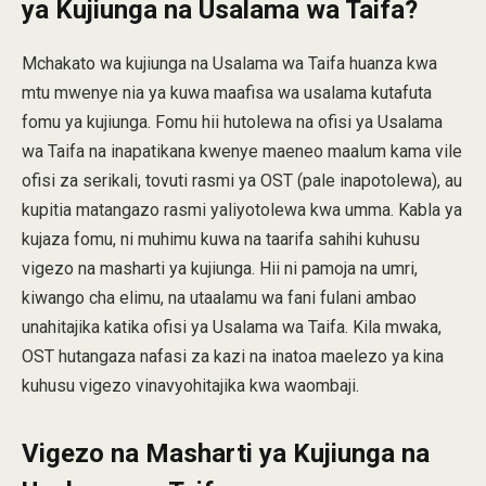
ya Kujiunga na Usalama wa Taifa?
Mchakato wa kujiunga na Usalama wa Taifa huanza kwa
mtu mwenye nia ya kuwa maafisa wa usalama kutafuta
fomu ya kujiunga. Fomu hii hutolewa na ofisi ya Usalama
wa Taifa na inapatikana kwenye maeneo maalum kama vile
ofisi za serikali, tovuti rasmi ya OST (pale inapotolewa), au
kupitia matangazo rasmi yaliyotolewa kwa umma. Kabla ya
kujaza fomu, ni muhimu kuwa na taarifa sahihi kuhusu
vigezo na masharti ya kujiunga. Hii ni pamoja na umri,
kiwango cha elimu, na utaalamu wa fani fulani ambao
unahitajika katika ofisi ya Usalama wa Taifa. Kila mwaka,
OST hutangaza nafasi za kazi na inatoa maelezo ya kina
kuhusu vigezo vinavyohitajika kwa waombaji.
Vigezo na Masharti ya Kujiunga na