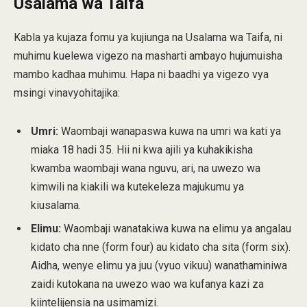
Usalama wa Taifa
Kabla ya kujaza fomu ya kujiunga na Usalama wa Taifa, ni
muhimu kuelewa vigezo na masharti ambayo hujumuisha
mambo kadhaa muhimu. Hapa ni baadhi ya vigezo vya
msingi vinavyohitajika:
Umri:
Waombaji wanapaswa kuwa na umri wa kati ya
miaka 18 hadi 35. Hii ni kwa ajili ya kuhakikisha
kwamba waombaji wana nguvu, ari, na uwezo wa
kimwili na kiakili wa kutekeleza majukumu ya
kiusalama.
Elimu:
Waombaji wanatakiwa kuwa na elimu ya angalau
kidato cha nne (form four) au kidato cha sita (form six).
Aidha, wenye elimu ya juu (vyuo vikuu) wanathaminiwa
zaidi kutokana na uwezo wao wa kufanya kazi za
kiintelijensia na usimamizi.