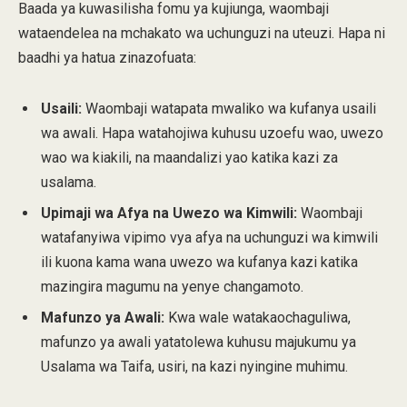
Baada ya kuwasilisha fomu ya kujiunga, waombaji
wataendelea na mchakato wa uchunguzi na uteuzi. Hapa ni
baadhi ya hatua zinazofuata:
Usaili:
Waombaji watapata mwaliko wa kufanya usaili
wa awali. Hapa watahojiwa kuhusu uzoefu wao, uwezo
wao wa kiakili, na maandalizi yao katika kazi za
usalama.
Upimaji wa Afya na Uwezo wa Kimwili:
Waombaji
watafanyiwa vipimo vya afya na uchunguzi wa kimwili
ili kuona kama wana uwezo wa kufanya kazi katika
mazingira magumu na yenye changamoto.
Mafunzo ya Awali:
Kwa wale watakaochaguliwa,
mafunzo ya awali yatatolewa kuhusu majukumu ya
Usalama wa Taifa, usiri, na kazi nyingine muhimu.