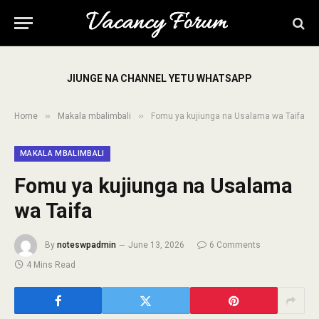
JIUNGE NA CHANNEL YETU WHATSAPP
»
»
Home
Makala mbalimbali
Fomu ya kujiunga na Usalama wa Taifa
MAKALA MBALIMBALI
Fomu ya kujiunga na Usalama
wa Taifa
By
noteswpadmin
June 13, 2026
6 Comments
4 Mins Read