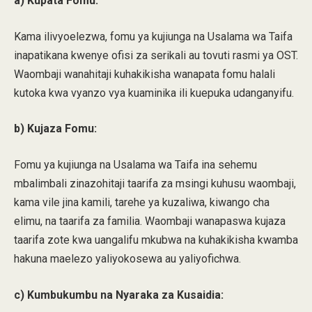
a) Kupata Fomu:
Kama ilivyoelezwa, fomu ya kujiunga na Usalama wa Taifa
inapatikana kwenye ofisi za serikali au tovuti rasmi ya OST.
Waombaji wanahitaji kuhakikisha wanapata fomu halali
kutoka kwa vyanzo vya kuaminika ili kuepuka udanganyifu.
b) Kujaza Fomu:
Fomu ya kujiunga na Usalama wa Taifa ina sehemu
mbalimbali zinazohitaji taarifa za msingi kuhusu waombaji,
kama vile jina kamili, tarehe ya kuzaliwa, kiwango cha
elimu, na taarifa za familia. Waombaji wanapaswa kujaza
taarifa zote kwa uangalifu mkubwa na kuhakikisha kwamba
hakuna maelezo yaliyokosewa au yaliyofichwa.
c) Kumbukumbu na Nyaraka za Kusaidia: