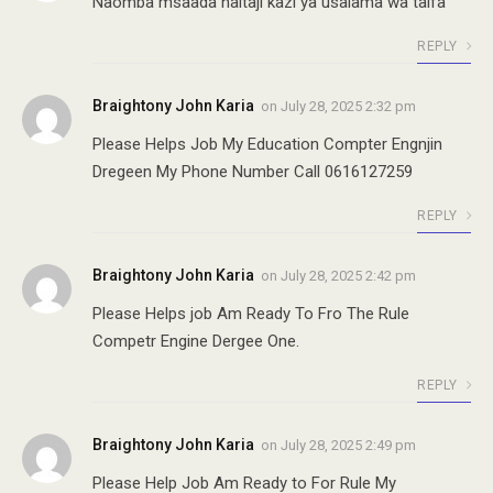
Naomba msaada naitaji kazi ya usalama wa taifa
REPLY
Braightony John Karia
on
July 28, 2025 2:32 pm
Please Helps Job My Education Compter Engnjin
Dregeen My Phone Number Call 0616127259
REPLY
Braightony John Karia
on
July 28, 2025 2:42 pm
Please Helps job Am Ready To Fro The Rule
Competr Engine Dergee One.
REPLY
Braightony John Karia
on
July 28, 2025 2:49 pm
Please Help Job Am Ready to For Rule My