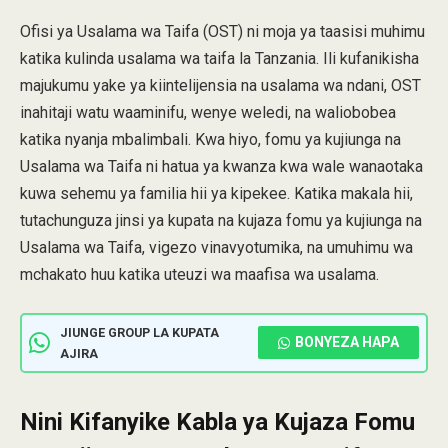
Ofisi ya Usalama wa Taifa (OST) ni moja ya taasisi muhimu
katika kulinda usalama wa taifa la Tanzania. Ili kufanikisha
majukumu yake ya kiintelijensia na usalama wa ndani, OST
inahitaji watu waaminifu, wenye weledi, na waliobobea
katika nyanja mbalimbali. Kwa hiyo, fomu ya kujiunga na
Usalama wa Taifa ni hatua ya kwanza kwa wale wanaotaka
kuwa sehemu ya familia hii ya kipekee. Katika makala hii,
tutachunguza jinsi ya kupata na kujaza fomu ya kujiunga na
Usalama wa Taifa, vigezo vinavyotumika, na umuhimu wa
mchakato huu katika uteuzi wa maafisa wa usalama.
JIUNGE GROUP LA KUPATA
BONYEZA HAPA
AJIRA
Nini Kifanyike Kabla ya Kujaza Fomu