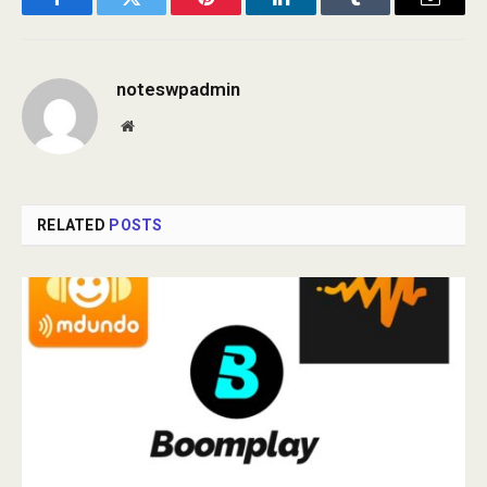
Facebook
Twitter
Pinterest
LinkedIn
Tumblr
Email
noteswpadmin
Website
RELATED
POSTS