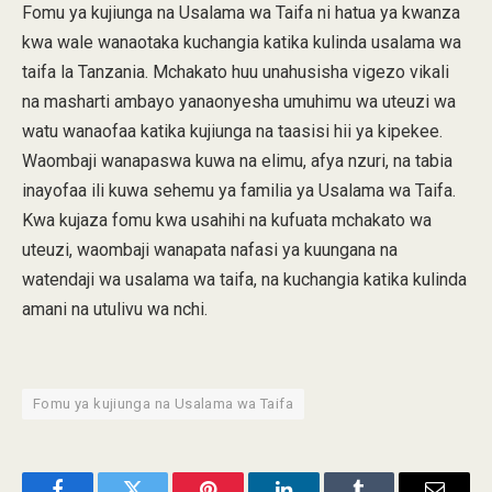
Fomu ya kujiunga na Usalama wa Taifa ni hatua ya kwanza
kwa wale wanaotaka kuchangia katika kulinda usalama wa
taifa la Tanzania. Mchakato huu unahusisha vigezo vikali
na masharti ambayo yanaonyesha umuhimu wa uteuzi wa
watu wanaofaa katika kujiunga na taasisi hii ya kipekee.
Waombaji wanapaswa kuwa na elimu, afya nzuri, na tabia
inayofaa ili kuwa sehemu ya familia ya Usalama wa Taifa.
Kwa kujaza fomu kwa usahihi na kufuata mchakato wa
uteuzi, waombaji wanapata nafasi ya kuungana na
watendaji wa usalama wa taifa, na kuchangia katika kulinda
amani na utulivu wa nchi.
Fomu ya kujiunga na Usalama wa Taifa