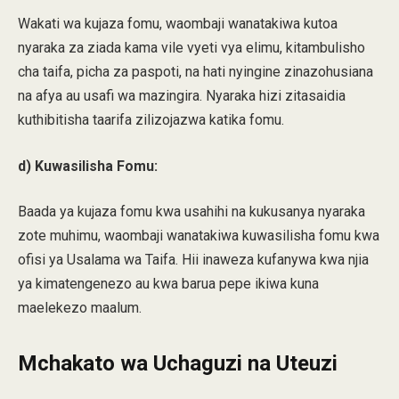
Wakati wa kujaza fomu, waombaji wanatakiwa kutoa
nyaraka za ziada kama vile vyeti vya elimu, kitambulisho
cha taifa, picha za paspoti, na hati nyingine zinazohusiana
na afya au usafi wa mazingira. Nyaraka hizi zitasaidia
kuthibitisha taarifa zilizojazwa katika fomu.
d) Kuwasilisha Fomu:
Baada ya kujaza fomu kwa usahihi na kukusanya nyaraka
zote muhimu, waombaji wanatakiwa kuwasilisha fomu kwa
ofisi ya Usalama wa Taifa. Hii inaweza kufanywa kwa njia
ya kimatengenezo au kwa barua pepe ikiwa kuna
maelekezo maalum.
Mchakato wa Uchaguzi na Uteuzi