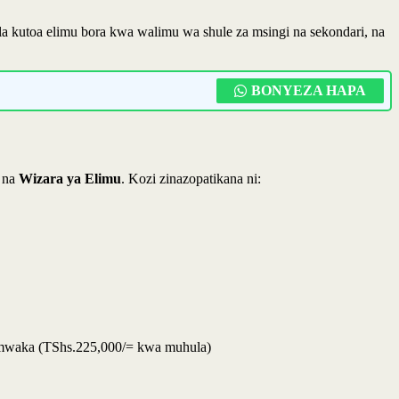
kutoa elimu bora kwa walimu wa shule za msingi na sekondari, na
BONYEZA HAPA
na
Wizara ya Elimu
. Kozi zinazopatikana ni:
a mwaka (TShs.225,000/= kwa muhula)