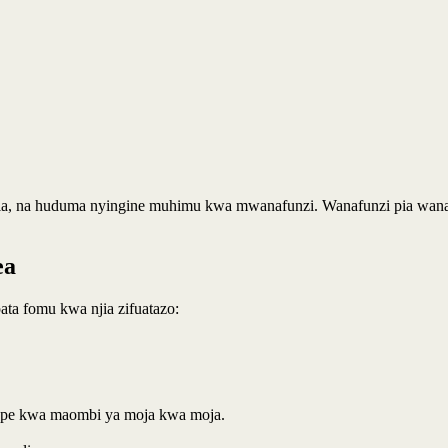
jifunzia, na huduma nyingine muhimu kwa mwanafunzi. Wanafunzi pia
ea
a fomu kwa njia zifuatazo:
epe kwa maombi ya moja kwa moja.