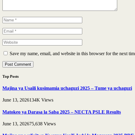
Save my name, email, and website in this browser for the next ti
Top Posts
Majina ya Usaili kusimamia uchaguzi 2025 – Tume ya uchaguzi
June 13, 2026
134K
Views
Matokeo ya Darasa la Saba 2025 – NECTA PSLE Results
June 13, 2026
75,638
Views