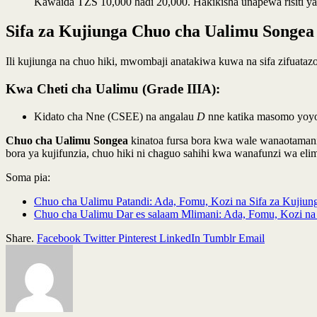
Kawaida TZS 10,000 hadi 20,000. Hakikisha unapewa risiti ya
Sifa za Kujiunga Chuo cha Ualimu Songea
Ili kujiunga na chuo hiki, mwombaji anatakiwa kuwa na sifa zifuataz
Kwa Cheti cha Ualimu (Grade IIIA):
Kidato cha Nne (CSEE) na angalau
D
nne katika masomo yoyo
Chuo cha Ualimu Songea
kinatoa fursa bora kwa wale wanaotamani 
bora ya kujifunzia, chuo hiki ni chaguo sahihi kwa wanafunzi wa eli
Soma pia:
Chuo cha Ualimu Patandi: Ada, Fomu, Kozi na Sifa za Kujiun
Chuo cha Ualimu Dar es salaam Mlimani: Ada, Fomu, Kozi na 
Share.
Facebook
Twitter
Pinterest
LinkedIn
Tumblr
Email