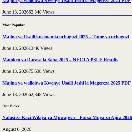
Majina ya walioitwa Kwenye Usaili Jeshi la Magereza 2025 PDF
June 13, 2026
62,348
Views
Most Popular
Majina ya Usaili kusimamia uchaguzi 2025 – Tume ya uchaguzi
June 13, 2026
134K
Views
Matokeo ya Darasa la Saba 2025 – NECTA PSLE Results
June 13, 2026
75,638
Views
Majina ya walioitwa Kwenye Usaili Jeshi la Magereza 2025 PDF
June 13, 2026
62,348
Views
Our Picks
Nafasi za Kazi Wilaya ya Mpwapwa – Fursa Mpya za Ajira 2026
August 6, 2026