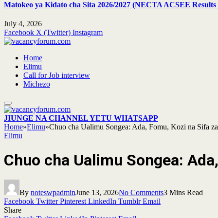
Matokeo ya Kidato cha Sita 2026/2027 (NECTA ACSEE Results 
July 4, 2026
Facebook
X (Twitter)
Instagram
Home
Elimu
Call for Job interview
Michezo
JIUNGE NA CHANNEL YETU WHATSAPP
Home
»
Elimu
»
Chuo cha Ualimu Songea: Ada, Fomu, Kozi na Sifa z
Elimu
Chuo cha Ualimu Songea: Ada, 
By
noteswpadmin
June 13, 2026
No Comments
3 Mins Read
Facebook
Twitter
Pinterest
LinkedIn
Tumblr
Email
Share