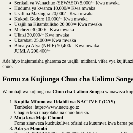
Serikali ya Wanachuo (SEWASO) 5,000/= Kwa mwaka
Huduma ya kwanza 10,000/= Kwa mwaka
Usafi na Mazingira 20,000/= Kwa mwaka
Kukodi Godoro 10,000/= Kwa mwaka
Usajili na Kitambulisho 20,000/= Kwa mwaka
Michezo 30,000/= Kwa mwaka
Ulinzi 30,000/= Kwa mwaka
Ukarabati 25,000/= Kwa mwaka
Bima ya Afya (NHIF) 50,400/= Kwa mwaka
JUMLA 200,400/=
Ada hiyo inajumuisha gharama za usajili, mitihani, vifaa vya ku
chuo.
Fomu za Kujiunga Chuo cha Ualimu Song
Waombaji wa kujiunga na
Chuo cha Ualimu Songea
wanaweza kupat
Kupitia Mfumo wa Udahili wa NACTVET (CAS)
Tembelea:
https://www.nacte.go.tz
Chagua kozi unayotaka na chuo husika.
Moja kwa Moja Chuoni
Fomu zinaweza kuchukuliwa ofisini au kutumwa kwa barua p
Ada ya Maombi