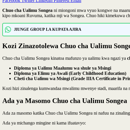
Facebook
Twitter
LinkedIn
Pinterest
Email
Chuo cha Ualimu Songea
ni miongoni mwa vyuo kongwe na maarufu
kipo mkoani Ruvuma, katika mji wa Songea. Chuo hiki kimekuwa chi
JIUNGE GROUP LA KUPATA AJIRA
Kozi Zinazotolewa Chuo cha Ualimu Song
Chuo cha Ualimu Songea kinatoa mafunzo ya ualimu kwa ngazi ya
c
Diploma ya Ualimu Maalumu wa shule ya Msingi
Diploma ya Elimu ya Awali (Early Childhood Education)
Cheti cha Ualimu wa Msingi (Grade IIIA Certificate in Pr
Kozi hizi zinalenga kumwandaa mwalimu mwenye stadi, maarifa na maa
Ada ya Masomo Chuo cha Ualimu Songea
Ada za masomo katika Chuo cha Ualimu Songea ni nafuu na zinalin
Ada ya michango mingine ni kama ifuatavyo: