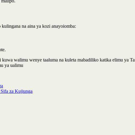
 malipo.
o kulingana na aina ya kozi anayoiomba:
te.
kuwa walimu wenye taaluma na kuleta mabadiliko katika elimu ya Tanz
mu ya ualimu
ga
Sifa za Kujiunga