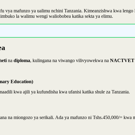
 vya mafunzo ya ualimu nchini Tanzania. Kimeanzishwa kwa lengo la 
mbuko la walimu wengi waliobobea katika sekta ya elimu.
ea
heti
na
diploma
, kulingana na viwango vilivyowekwa na
NACTVET
imary Education)
dili kwa ajili ya kufundisha kwa ufanisi katika shule za Tanzania.
gana na miongozo ya serikali. Ada ya mafunzo ni Tshs.450,000/= kw