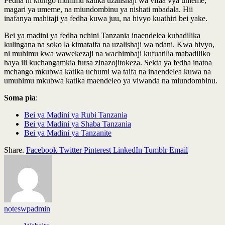
Fedha ni kiungo muhimu katika uzalishaji wa vifaa vya umeme,
magari ya umeme, na miundombinu ya nishati mbadala. Hii
inafanya mahitaji ya fedha kuwa juu, na hivyo kuathiri bei yake.
Bei ya madini ya fedha nchini Tanzania inaendelea kubadilika
kulingana na soko la kimataifa na uzalishaji wa ndani. Kwa hivyo,
ni muhimu kwa wawekezaji na wachimbaji kufuatilia mabadiliko
haya ili kuchangamkia fursa zinazojitokeza. Sekta ya fedha inatoa
mchango mkubwa katika uchumi wa taifa na inaendelea kuwa na
umuhimu mkubwa katika maendeleo ya viwanda na miundombinu.
Soma pia
:
Bei ya Madini ya Rubi Tanzania
Bei ya Madini ya Shaba Tanzania
Bei ya Madini ya Tanzanite
Share.
Facebook
Twitter
Pinterest
LinkedIn
Tumblr
Email
noteswpadmin