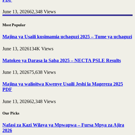
June 13, 2026
62,348
Views
Most Popular
Majina ya Usaili kusimamia uchaguzi 2025 – Tume ya uchaguzi
June 13, 2026
134K
Views
Matokeo ya Darasa la Saba 2025 – NECTA PSLE Results
June 13, 2026
75,638
Views
Majina ya walioitwa Kwenye Usaili Jeshi la Magereza 2025
PDF
June 13, 2026
62,348
Views
Our Picks
Nafasi za Kazi Wilaya ya Mpwapwa – Fursa Mpya za Ajira
2026