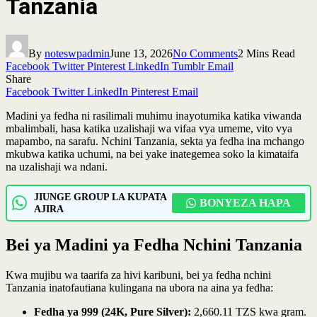
Tanzania
By
noteswpadmin
June 13, 2026
No Comments
2 Mins Read
Facebook
Twitter
Pinterest
LinkedIn
Tumblr
Email
Share
Facebook
Twitter
LinkedIn
Pinterest
Email
Madini ya fedha ni rasilimali muhimu inayotumika katika viwanda
mbalimbali, hasa katika uzalishaji wa vifaa vya umeme, vito vya
mapambo, na sarafu. Nchini Tanzania, sekta ya fedha ina mchango
mkubwa katika uchumi, na bei yake inategemea soko la kimataifa
na uzalishaji wa ndani.
JIUNGE GROUP LA KUPATA
BONYEZA HAPA
AJIRA
Bei ya Madini ya Fedha Nchini Tanzania
Kwa mujibu wa taarifa za hivi karibuni, bei ya fedha nchini
Tanzania inatofautiana kulingana na ubora na aina ya fedha:
Fedha ya 999 (24K, Pure Silver):
2,660.11 TZS kwa gram.