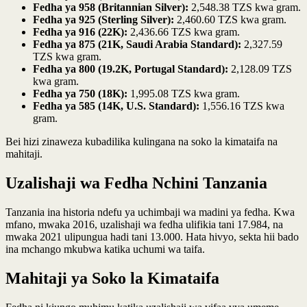
Fedha ya 958 (Britannian Silver):
2,548.38 TZS kwa gram.
Fedha ya 925 (Sterling Silver):
2,460.60 TZS kwa gram.
Fedha ya 916 (22K):
2,436.66 TZS kwa gram.
Fedha ya 875 (21K, Saudi Arabia Standard):
2,327.59
TZS kwa gram.
Fedha ya 800 (19.2K, Portugal Standard):
2,128.09 TZS
kwa gram.
Fedha ya 750 (18K):
1,995.08 TZS kwa gram.
Fedha ya 585 (14K, U.S. Standard):
1,556.16 TZS kwa
gram.
Bei hizi zinaweza kubadilika kulingana na soko la kimataifa na
mahitaji.
Uzalishaji wa Fedha Nchini Tanzania
Tanzania ina historia ndefu ya uchimbaji wa madini ya fedha. Kwa
mfano, mwaka 2016, uzalishaji wa fedha ulifikia tani 17.984, na
mwaka 2021 ulipungua hadi tani 13.000. Hata hivyo, sekta hii bado
ina mchango mkubwa katika uchumi wa taifa.
Mahitaji ya Soko la Kimataifa