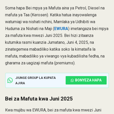
Soma hapa Bei mpya ya Mafuta aina ya Petrol, Diesel na
mafuta ya Taa (Kerosen). Katika hatua inayowalenga
watumiaji wa nishati nchini, Mamlaka ya Udhibiti wa
Huduma za Nishati na Maji (
EWURA
) imetangaza bei mpya
za mafuta kwa mwezi Juni 2025. Bei hizi zitaanza
kutumika rasmi kuanzia Jumatano, Juni 4, 2025, na
zinategemea mabadiliko katika soko la kimataifa la
mafuta, mabadiliko ya viwango vya kubadilisha fedha, na
gharama za uagizaji mafuta (premiums).
JIUNGE GROUP LA KUPATA
BONYEZA HAPA
AJIRA
Bei za Mafuta kwa Juni 2025
Kwa mujibu wa EWURA, bei za mafuta kwa mwezi Juni