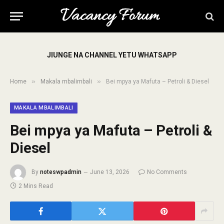
JIUNGE NA CHANNEL YETU WHATSAPP
»
»
Home
Makala mbalimbali
Bei mpya ya Mafuta – Petroli & Diesel
MAKALA MBALIMBALI
Bei mpya ya Mafuta – Petroli &
Diesel
By
noteswpadmin
June 13, 2026
No Comments
2 Mins Read