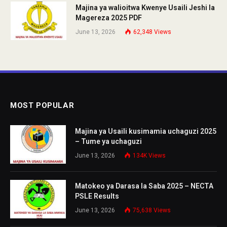
Majina ya walioitwa Kwenye Usaili Jeshi la
Magereza 2025 PDF
June 13, 2026
62,348
Views
MOST POPULAR
Majina ya Usaili kusimamia uchaguzi 2025
– Tume ya uchaguzi
June 13, 2026
134K
Views
Matokeo ya Darasa la Saba 2025 – NECTA
PSLE Results
June 13, 2026
75,638
Views