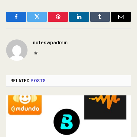
Facebook
Twitter
Pinterest
LinkedIn
Tumblr
Email
noteswpadmin
Website
RELATED
POSTS